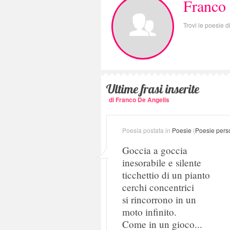
Franco
Trovi le poesie 
Ultime frasi inserite
di Franco De Angelis
Poesia postata in
Poesie
(
Poesie pers
Goccia a goccia
inesorabile e silente
ticchettio di un pianto
cerchi concentrici
si rincorrono in un
moto infinito.
Come in un gioco...