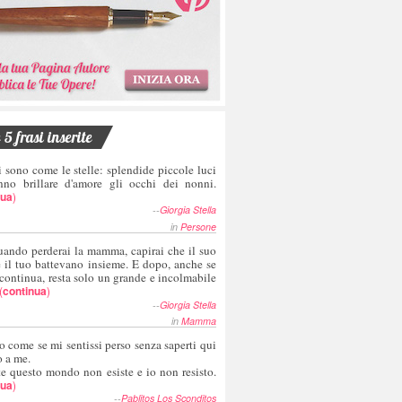
5 frasi inserite
i sono come le stelle: splendide piccole luci
nno brillare d'amore gli occhi dei nonni.
nua
)
--
Giorgia Stella
in
Persone
uando perderai la mamma, capirai che il suo
e il tuo battevano insieme. E dopo, anche se
 continua, resta solo un grande e incolmabile
(
continua
)
--
Giorgia Stella
in
Mamma
o come se mi sentissi perso senza saperti qui
o a me.
te questo mondo non esiste e io non resisto.
nua
)
--
Pablitos Los Sconditos