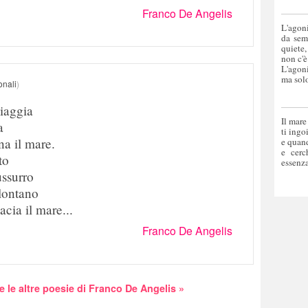
Franco De Angelis
L'agoni
da sem
quiete,
non c'è
L'agoni
ma solo
onali
)
piaggia
Il mare
a
ti ingo
na il mare.
e quand
e cerc
to
essenza
ussurro
lontano
acia il mare...
Franco De Angelis
e le altre poesie di Franco De Angelis »