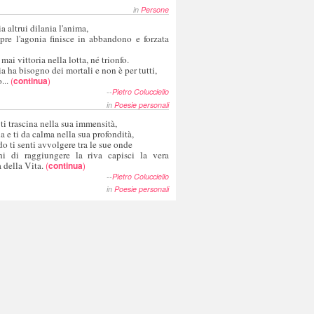
in
Persone
a altrui dilania l'anima,
pre l'agonia finisce in abbandono e forzata
 mai vittoria nella lotta, né trionfo.
a ha bisogno dei mortali e non è per tutti,
...
(
continua
)
--
Pietro Colucciello
in
Poesie personali
 ti trascina nella sua immensità,
ia e ti da calma nella sua profondità,
o ti senti avvolgere tra le sue onde
hi di raggiungere la riva capisci la vera
 della Vita.
(
continua
)
--
Pietro Colucciello
in
Poesie personali