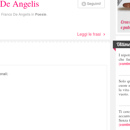
 De Angelis
Seguimi!
di Franco De Angelis in
Poesie
.
Leggi le frasi
Ultime 
I nipot
che fa
(
conti
onali
)
Solo q
cuore 
la vita
vuoto.
Ti cerc
accant
Senza 
(
conti