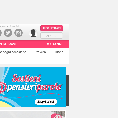
guici sui social
REGISTRATI
ACCEDI
CON FRASI
MAGAZINE
per ogni occasione
Proverbi
Diario