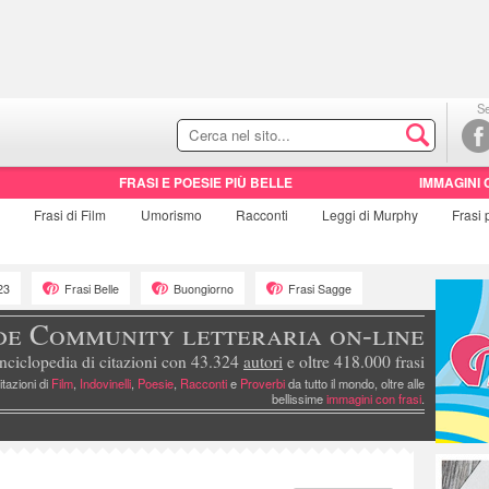
Se
FRASI E POESIE PIÙ BELLE
IMMAGINI 
e
Frasi di
Film
Umorismo
Racconti
Leggi di Murphy
Frasi
23
Frasi Belle
Buongiorno
Frasi Sagge
de Community letteraria on-line
nciclopedia di citazioni con 43.324
autori
e oltre 418.000 frasi
itazioni di
Film
,
Indovinelli
,
Poesie
,
Racconti
e
Proverbi
da tutto il mondo, oltre alle
bellissime
immagini con frasi
.