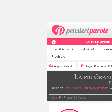
TUTTE LE OPERE
Frasi
& Aforismi
Indovinelli
Poesi
Preghiere
Auguri di Natale
Auguri Buon Anno 20
La più Gran
E
divise tra
Frasi
,
Aforismi
,
Barzellette
,
Freddure
, C
»
Autori F
»
Franco De Angelis