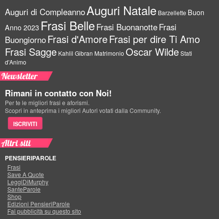
Auguri Natale
Auguri di Compleanno
Buon
Barzellette
Frasi Belle
Frasi Buonanotte
Frasi
Anno 2023
Frasi d'Amore
Frasi per dire Ti Amo
Buongiorno
Frasi Sagge
Oscar Wilde
Kahlil Gibran
Matrimonio
Stati
d'Animo
Newsletter
Rimani in contatto con Noi!
Per te le migliori frasi e aforismi.
Scopri in anteprima i migliori Autori votati dalla Community.
ISCRIVITI
Altri siti
PENSIERIPAROLE
Frasi
Save A Quote
LeggiDiMurphy
SanteParole
Shop
Edizioni PensieriParole
Fai pubblicità su questo sito