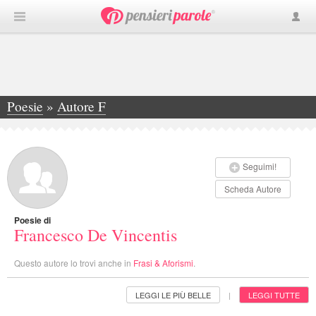
Poesie
»
Autore F
»
Francesco De Vincentis
Seguimi!
Scheda Autore
Poesie di
Francesco De Vincentis
Questo autore lo trovi anche in
Frasi & Aforismi
.
LEGGI LE PIÙ BELLE
LEGGI TUTTE
|