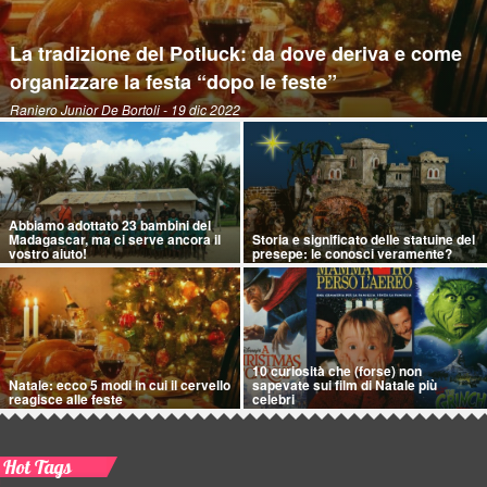
La tradizione del Potluck: da dove deriva e come
organizzare la festa “dopo le feste”
Raniero Junior De Bortoli
- 19 dic 2022
Abbiamo adottato 23 bambini del
Madagascar, ma ci serve ancora il
Storia e significato delle statuine del
vostro aiuto!
presepe: le conosci veramente?
10 curiosità che (forse) non
Natale: ecco 5 modi in cui il cervello
sapevate sui film di Natale più
reagisce alle feste
celebri
Hot Tags