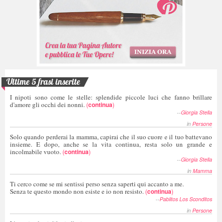
Ultime 5 frasi inserite
I nipoti sono come le stelle: splendide piccole luci che fanno brillare
d'amore gli occhi dei nonni.
(
continua
)
--
Giorgia Stella
in
Persone
Solo quando perderai la mamma, capirai che il suo cuore e il tuo battevano
insieme. E dopo, anche se la vita continua, resta solo un grande e
incolmabile vuoto.
(
continua
)
--
Giorgia Stella
in
Mamma
Ti cerco come se mi sentissi perso senza saperti qui accanto a me.
Senza te questo mondo non esiste e io non resisto.
(
continua
)
--
Pablitos Los Sconditos
in
Persone