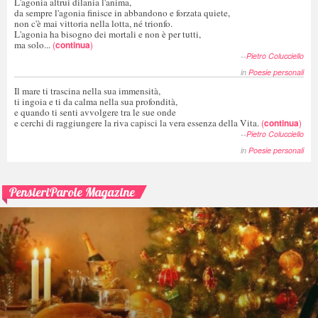
L'agonia altrui dilania l'anima,
da sempre l'agonia finisce in abbandono e forzata quiete,
non c'è mai vittoria nella lotta, né trionfo.
L'agonia ha bisogno dei mortali e non è per tutti,
ma solo...
(
continua
)
--
Pietro Colucciello
in
Poesie personali
Il mare ti trascina nella sua immensità,
ti ingoia e ti da calma nella sua profondità,
e quando ti senti avvolgere tra le sue onde
e cerchi di raggiungere la riva capisci la vera essenza della Vita.
(
continua
)
--
Pietro Colucciello
in
Poesie personali
PensieriParole Magazine