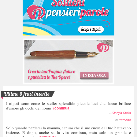
Ultime 5 frasi inserite
I nipoti sono come le stelle: splendide piccole luci che fanno brillare
d'amore gli occhi dei nonni.
(
continua
)
--
Giorgia Stella
in
Persone
Solo quando perderai la mamma, capirai che il suo cuore e il tuo battevano
insieme. E dopo, anche se la vita continua, resta solo un grande e
incolmabile vuoto.
(
continua
)