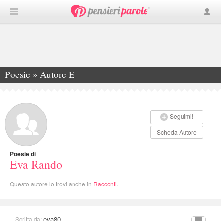
Poesie
»
Autore E
»
Eva Rando
Seguimi!
Scheda Autore
Poesie di
Eva Rando
Questo autore lo trovi anche in
Racconti
.
eva80
Scritta da: