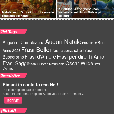
10 curiosità che (forse) non
Natale: ecco 5 modi in cui il cervello
sapevate sui film di Natale più
reagisce alle feste
celebri
Hot Tags
Auguri Natale
Auguri di Compleanno
Buon
Barzellette
Frasi Belle
Frasi Buonanotte
Frasi
Anno 2023
Frasi d'Amore
Frasi per dire Ti Amo
Buongiorno
Frasi Sagge
Oscar Wilde
Kahlil Gibran
Matrimonio
Stati
d'Animo
Newsletter
Rimani in contatto con Noi!
Per te le migliori frasi e aforismi.
Scopri in anteprima i migliori Autori votati dalla Community.
ISCRIVITI
Altri siti