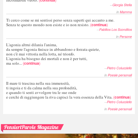
--
Giorgia Stella
in
Mamma
Ti cerco come se mi sentissi perso senza saperti qui accanto a me.
Senza te questo mondo non esiste e io non resisto.
(
continua
)
--
Pablitos Los Sconditos
in
Persone
L'agonia altrui dilania l'anima,
da sempre l'agonia finisce in abbandono e forzata quiete,
non c'è mai vittoria nella lotta, né trionfo.
L'agonia ha bisogno dei mortali e non è per tutti,
ma solo...
(
continua
)
--
Pietro Colucciello
in
Poesie personali
Il mare ti trascina nella sua immensità,
ti ingoia e ti da calma nella sua profondità,
e quando ti senti avvolgere tra le sue onde
e cerchi di raggiungere la riva capisci la vera essenza della Vita.
(
continua
)
--
Pietro Colucciello
in
Poesie personali
PensieriParole Magazine