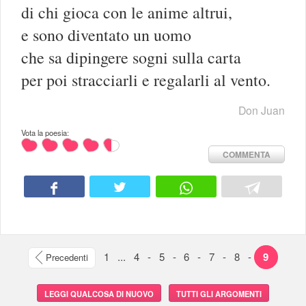
di chi gioca con le anime altrui,
e sono diventato un uomo
che sa dipingere sogni sulla carta
per poi stracciarli e regalarli al vento.
Don Juan
Vota la poesia:
COMMENTA
1
...
4
-
5
-
6
-
7
-
8
-
9
Precedenti
LEGGI QUALCOSA DI NUOVO
TUTTI GLI ARGOMENTI