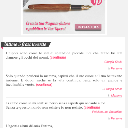
Ultime 5 frasi inserite
I nipoti sono come le stelle: splendide piccole luci che fanno brillare
d'amore gli occhi dei nonni.
(
continua
)
--
Giorgia Stella
in
Persone
Solo quando perderai la mamma, capirai che il suo cuore e il tuo battevano
insieme. E dopo, anche se la vita continua, resta solo un grande e
incolmabile vuoto.
(
continua
)
--
Giorgia Stella
in
Mamma
Ti cerco come se mi sentissi perso senza saperti qui accanto a me.
Senza te questo mondo non esiste e io non resisto.
(
continua
)
--
Pablitos Los Sconditos
in
Persone
L'agonia altrui dilania l'anima,