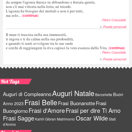
da sempre l'agonia finisce in abbandono e forzata quiete,
non c'è mai vittoria nella lotta, né trionfo.
L'agonia ha bisogno dei mortali e non è per tutti,
ma solo...
(
continua
)
--
Pietro Colucciello
in
Poesie personali
Il mare ti trascina nella sua immensità,
ti ingoia e ti da calma nella sua profondità,
e quando ti senti avvolgere tra le sue onde
e cerchi di raggiungere la riva capisci la vera essenza della Vita.
(
continua
)
--
Pietro Colucciello
in
Poesie personali
Hot Tags
Auguri Natale
Auguri di Compleanno
Buon
Barzellette
Frasi Belle
Frasi Buonanotte
Frasi
Anno 2023
Frasi d'Amore
Frasi per dire Ti Amo
Buongiorno
Frasi Sagge
Oscar Wilde
Kahlil Gibran
Matrimonio
Stati
d'Animo