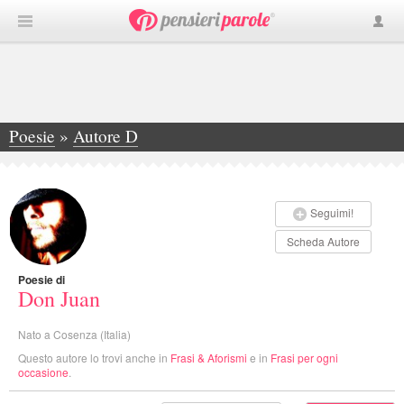
Poesie
»
Autore D
»
Don Juan
Seguimi!
Scheda Autore
Poesie di
Don Juan
Nato a Cosenza (Italia)
Questo autore lo trovi anche in
Frasi & Aforismi
e in
Frasi per ogni
occasione
.