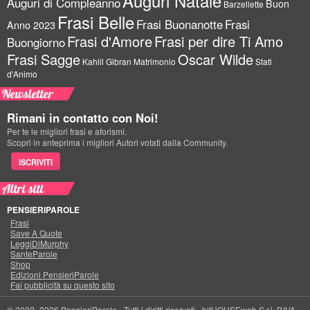
Auguri Natale
Auguri di Compleanno
Buon
Barzellette
Frasi Belle
Frasi Buonanotte
Frasi
Anno 2023
Frasi d'Amore
Frasi per dire Ti Amo
Buongiorno
Frasi Sagge
Oscar Wilde
Kahlil Gibran
Matrimonio
Stati
d'Animo
Newsletter
Rimani in contatto con Noi!
Per te le migliori frasi e aforismi.
Scopri in anteprima i migliori Autori votati dalla Community.
ISCRIVITI
Altri siti
PENSIERIPAROLE
Frasi
Save A Quote
LeggiDiMurphy
SanteParole
Shop
Edizioni PensieriParole
Fai pubblicità su questo sito
© 2002–2026 PensieriParole - Tutti i diritti riservati -
bitHOUSEweb S.r.l.
P.IVA