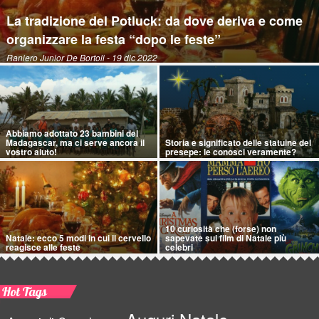
La tradizione del Potluck: da dove deriva e come
organizzare la festa “dopo le feste”
Raniero Junior De Bortoli
- 19 dic 2022
Abbiamo adottato 23 bambini del
Madagascar, ma ci serve ancora il
Storia e significato delle statuine del
vostro aiuto!
presepe: le conosci veramente?
10 curiosità che (forse) non
Natale: ecco 5 modi in cui il cervello
sapevate sui film di Natale più
reagisce alle feste
celebri
Hot Tags