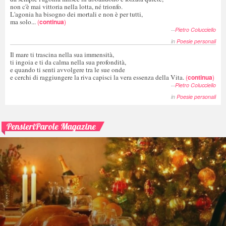
non c'è mai vittoria nella lotta, né trionfo.
L'agonia ha bisogno dei mortali e non è per tutti,
ma solo...
(
continua
)
--
Pietro Colucciello
in
Poesie personali
Il mare ti trascina nella sua immensità,
ti ingoia e ti da calma nella sua profondità,
e quando ti senti avvolgere tra le sue onde
e cerchi di raggiungere la riva capisci la vera essenza della Vita.
(
continua
)
--
Pietro Colucciello
in
Poesie personali
PensieriParole Magazine