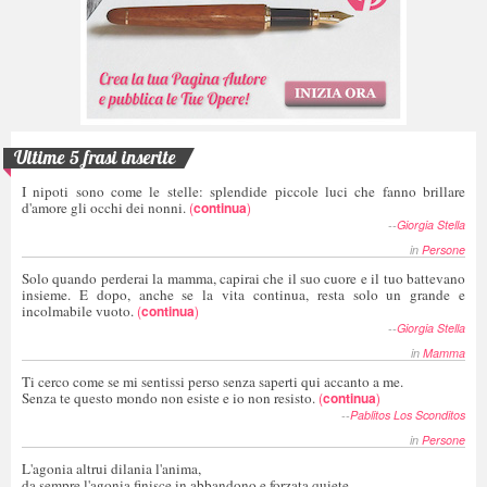
Ultime 5 frasi inserite
I nipoti sono come le stelle: splendide piccole luci che fanno brillare
d'amore gli occhi dei nonni.
(
continua
)
--
Giorgia Stella
in
Persone
Solo quando perderai la mamma, capirai che il suo cuore e il tuo battevano
insieme. E dopo, anche se la vita continua, resta solo un grande e
incolmabile vuoto.
(
continua
)
--
Giorgia Stella
in
Mamma
Ti cerco come se mi sentissi perso senza saperti qui accanto a me.
Senza te questo mondo non esiste e io non resisto.
(
continua
)
--
Pablitos Los Sconditos
in
Persone
L'agonia altrui dilania l'anima,
da sempre l'agonia finisce in abbandono e forzata quiete,