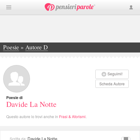
Poesie
»
Autore D
»
Davide La Notte
Seguimi!
Scheda Autore
Poesie di
Davide La Notte
Questo autore lo trovi anche in
Frasi & Aforismi
.
Davide La Notte
Scritta da: