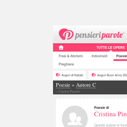
TUTTE LE OPERE
Frasi
& Aforismi
Indovinelli
Poesi
Preghiere
Auguri di Natale
Auguri Buon Anno 20
Poesie
»
Autore C
»
Cristina Pinochi
Poesie di
Cristina Pi
Questo autore lo trov