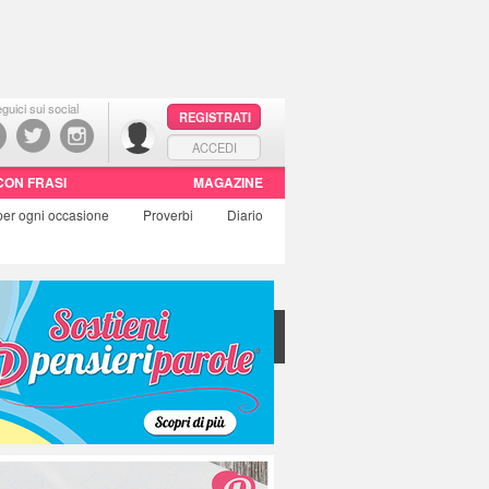
guici sui social
REGISTRATI
ACCEDI
CON FRASI
MAGAZINE
per ogni occasione
Proverbi
Diario