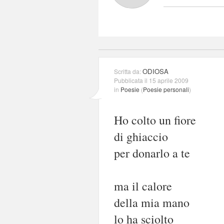
ODIOSA
Scritta da:
Pubblicata il 15 aprile 2009
in
Poesie
(
Poesie personali
)
Ho colto un fiore
di ghiaccio
per donarlo a te
ma il calore
della mia mano
lo ha sciolto