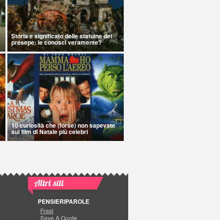
Storia e significato delle statuine del
presepe: le conosci veramente?
10 curiosità che (forse) non sapevate
sui film di Natale più celebri
Altri siti
PENSIERIPAROLE
Frasi
Save A Quote