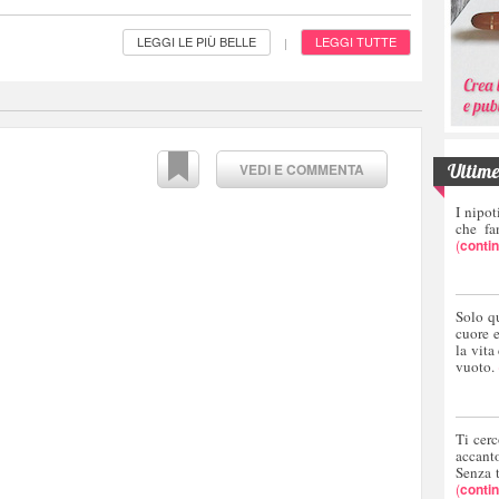
LEGGI LE PIÙ BELLE
LEGGI TUTTE
|
Ultime 
VEDI E COMMENTA
I nipot
che fa
(
conti
Solo q
cuore 
la vita
vuoto.
Ti cerc
accant
Senza 
(
conti