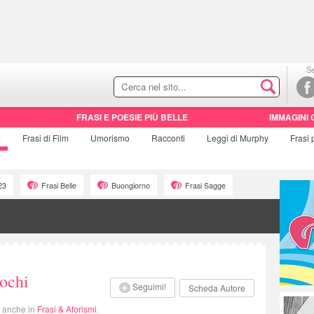
Se
FRASI E POESIE PIÙ BELLE
IMMAGINI 
e
Frasi di
Film
Umorismo
Racconti
Leggi di Murphy
Frasi
23
Frasi Belle
Buongiorno
Frasi Sagge
nochi
Seguimi!
Scheda Autore
i anche in
Frasi & Aforismi
.