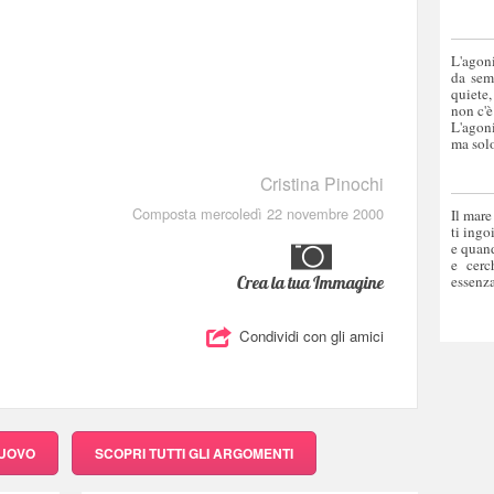
L'agoni
da sem
quiete,
non c'è
L'agoni
ma solo
Cristina Pinochi
Composta mercoledì 22 novembre 2000
Il mare
ti ingo
e quand
e cerc
Crea la tua Immagine
essenza
Condividi con gli amici
NUOVO
SCOPRI
TUTTI GLI ARGOMENTI