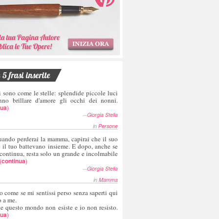
5 frasi inserite
i sono come le stelle: splendide piccole luci
nno brillare d'amore gli occhi dei nonni.
nua
)
--
Giorgia Stella
in
Persone
uando perderai la mamma, capirai che il suo
e il tuo battevano insieme. E dopo, anche se
 continua, resta solo un grande e incolmabile
(
continua
)
--
Giorgia Stella
in
Mamma
o come se mi sentissi perso senza saperti qui
o a me.
te questo mondo non esiste e io non resisto.
nua
)