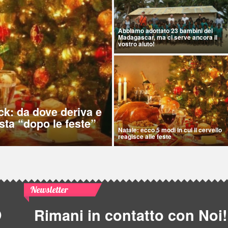
Abbiamo adottato 23 bambini del
Madagascar, ma ci serve ancora il
vostro aiuto!
ck: da dove deriva e
sta “dopo le feste”
Natale: ecco 5 modi in cui il cervello
reagisce alle feste
Newsletter
Rimani in contatto con Noi!