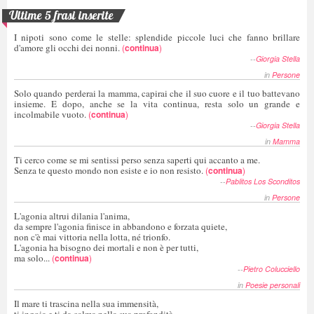
Ultime 5 frasi inserite
I nipoti sono come le stelle: splendide piccole luci che fanno brillare
d'amore gli occhi dei nonni.
(
continua
)
--
Giorgia Stella
in
Persone
Solo quando perderai la mamma, capirai che il suo cuore e il tuo battevano
insieme. E dopo, anche se la vita continua, resta solo un grande e
incolmabile vuoto.
(
continua
)
--
Giorgia Stella
in
Mamma
Ti cerco come se mi sentissi perso senza saperti qui accanto a me.
Senza te questo mondo non esiste e io non resisto.
(
continua
)
--
Pablitos Los Sconditos
in
Persone
L'agonia altrui dilania l'anima,
da sempre l'agonia finisce in abbandono e forzata quiete,
non c'è mai vittoria nella lotta, né trionfo.
L'agonia ha bisogno dei mortali e non è per tutti,
ma solo...
(
continua
)
--
Pietro Colucciello
in
Poesie personali
Il mare ti trascina nella sua immensità,
ti ingoia e ti da calma nella sua profondità,