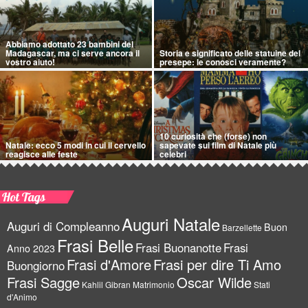
Abbiamo adottato 23 bambini del
Madagascar, ma ci serve ancora il
Storia e significato delle statuine del
vostro aiuto!
presepe: le conosci veramente?
10 curiosità che (forse) non
Natale: ecco 5 modi in cui il cervello
sapevate sui film di Natale più
reagisce alle feste
celebri
Hot Tags
Auguri Natale
Auguri di Compleanno
Buon
Barzellette
Frasi Belle
Frasi Buonanotte
Frasi
Anno 2023
Frasi d'Amore
Frasi per dire Ti Amo
Buongiorno
Frasi Sagge
Oscar Wilde
Kahlil Gibran
Matrimonio
Stati
d'Animo