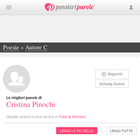
Poesie
»
Autore C
»
Cristina Pinochi
Seguimi!
Scheda Autore
Le migliori poesie di
Cristina Pinochi
Questo autore lo trovi anche in
Frasi & Aforismi
.
LEGGI LE PIÙ BELLE
LEGGI TUTTE
|