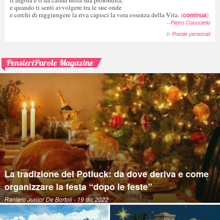
e quando ti senti avvolgere tra le sue onde
e cerchi di raggiungere la riva capisci la vera essenza della Vita.
(
continua
)
--
Pietro Colucciello
in
Poesie personali
PensieriParole Magazine
La tradizione del Potluck: da dove deriva e come
organizzare la festa “dopo le feste”
Raniero Junior De Bortoli
- 19 dic 2022