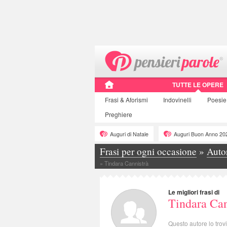
TUTTE LE OPERE
Frasi
& Aforismi
Indovinelli
Poesie
Preghiere
Auguri di Natale
Auguri Buon Anno 20
Frasi per ogni occasione
»
Auto
»
Tindara Cannistrà
Le migliori frasi di
Tindara Can
Questo autore lo trov