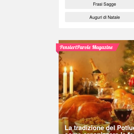
Frasi Sagge
Auguri di Natale
PensieriParole Magazine
La tradizione del Potlu