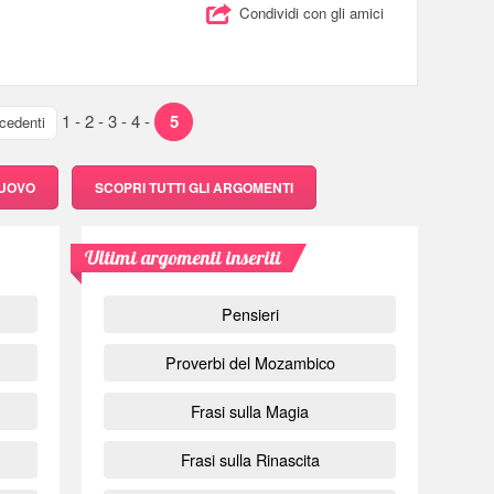
Condividi con gli amici
1
-
2
-
3
-
4
-
5
cedenti
NUOVO
SCOPRI
TUTTI GLI ARGOMENTI
Ultimi argomenti inseriti
Pensieri
Proverbi del Mozambico
Frasi sulla Magia
Frasi sulla Rinascita