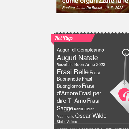
come organizzare la fe
Raniero Junior De Bortoli
- 19 dic 2022
Hot Tags
Auguri di Compleanno
Auguri Natale
Buon Anno 2023
Barzellette
Frasi Belle
Frasi
Buonanotte
Frasi
Frasi
Buongiorno
d'Amore
Frasi per
dire Ti Amo
Frasi
Sagge
Kahlil Gibran
Oscar Wilde
Matrimonio
Stati d'Animo
© 2002–2026 PensieriParole - Tutti i diritti rise