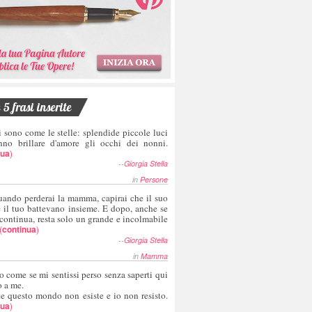
5 frasi inserite
i sono come le stelle: splendide piccole luci
nno brillare d'amore gli occhi dei nonni.
nua
)
--
Giorgia Stella
in
Persone
uando perderai la mamma, capirai che il suo
e il tuo battevano insieme. E dopo, anche se
 continua, resta solo un grande e incolmabile
(
continua
)
--
Giorgia Stella
in
Mamma
o come se mi sentissi perso senza saperti qui
o a me.
te questo mondo non esiste e io non resisto.
nua
)