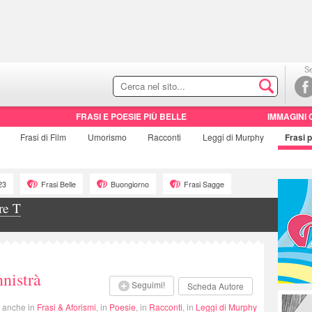
Se
FRASI E POESIE PIÙ BELLE
IMMAGINI 
Frasi di
Film
Umorismo
Racconti
Leggi di Murphy
Frasi
p
23
Frasi Belle
Buongiorno
Frasi Sagge
re T
nistrà
Seguimi!
Scheda Autore
i anche in
Frasi & Aforismi
, in
Poesie
, in
Racconti
, in
Leggi di Murphy