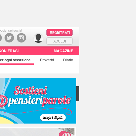
guici sui social
REGISTRATI
ACCEDI
CON FRASI
MAGAZINE
er ogni occasione
Proverbi
Diario