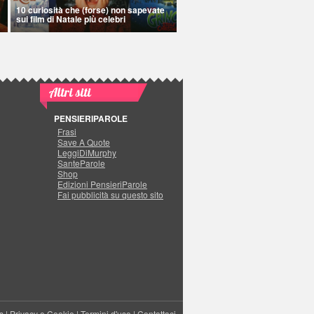
10 curiosità che (forse) non sapevate
sui film di Natale più celebri
Altri siti
PENSIERIPAROLE
Frasi
Save A Quote
LeggiDiMurphy
SanteParole
Shop
Edizioni PensieriParole
Fai pubblicità su questo sito
s
|
Privacy e Cookie
|
Termini d'uso
|
Contattaci