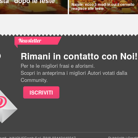
sta “dopo le feste”
Natale: ecco 5 modi in cui il cervello
reagisce alle feste
Newsletter
Rimani in contatto con Noi!
Per te le migliori frasi e aforismi.
Scopri in anteprima i migliori Autori votati dalla
Community.
ISCRIVITI
rvati -
bitHOUSEweb S.r.l.
P.IVA 03443440247
Pubblicità
|
Credit