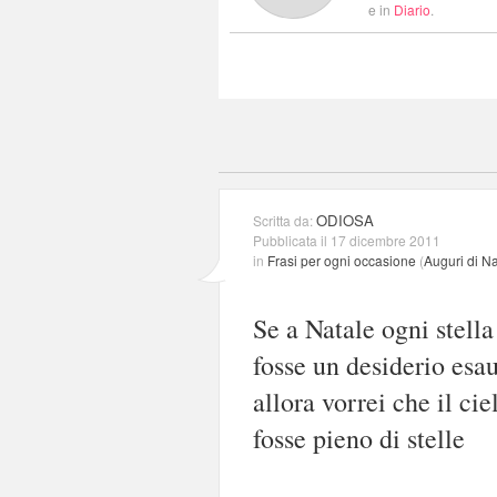
e in
Diario
.
ODIOSA
Scritta da:
Pubblicata il 17 dicembre 2011
in
Frasi per ogni occasione
(
Auguri di Na
Se a Natale ogni stella
fosse un desiderio esa
allora vorrei che il cie
fosse pieno di stelle