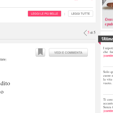
LEGGI LE PIÙ BELLE
LEGGI TUTTE
|
5
5
di
Ultime 
I nipot
che fa
VEDI E COMMENTA
(
conti
tale
)
Solo q
cuore 
la vita
udito
vuoto.
lo
Ti cerc
accant
Senza 
(
conti