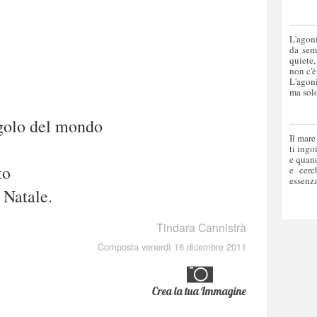
L'agoni
da sem
quiete,
non c'è
L'agoni
ma solo
ngolo del mondo
Il mare
ti ingo
e quand
to
e cerc
essenza
 Natale.
Tindara Cannistrà
Composta venerdì 16 dicembre 2011
Crea la tua Immagine