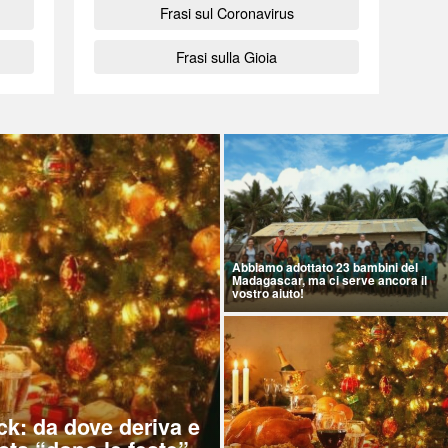
Frasi sul Coronavirus
Frasi sulla Gioia
Abbiamo adottato 23 bambini del
Madagascar, ma ci serve ancora il
vostro aiuto!
ck: da dove deriva e