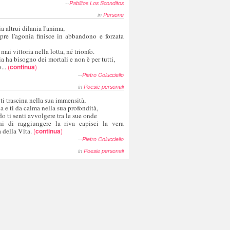
--
Pablitos Los Sconditos
in
Persone
a altrui dilania l'anima,
pre l'agonia finisce in abbandono e forzata
 mai vittoria nella lotta, né trionfo.
a ha bisogno dei mortali e non è per tutti,
...
(
continua
)
--
Pietro Colucciello
in
Poesie personali
 ti trascina nella sua immensità,
ia e ti da calma nella sua profondità,
o ti senti avvolgere tra le sue onde
hi di raggiungere la riva capisci la vera
 della Vita.
(
continua
)
--
Pietro Colucciello
in
Poesie personali