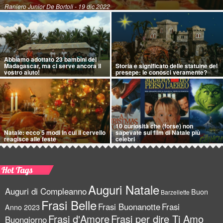
Raniero Junior De Bortoli
- 19 dic 2022
Abbiamo adottato 23 bambini del
Madagascar, ma ci serve ancora il
Storia e significato delle statuine del
vostro aiuto!
presepe: le conosci veramente?
10 curiosità che (forse) non
Natale: ecco 5 modi in cui il cervello
sapevate sui film di Natale più
reagisce alle feste
celebri
Hot Tags
Auguri Natale
Auguri di Compleanno
Buon
Barzellette
Frasi Belle
Frasi Buonanotte
Frasi
Anno 2023
Frasi d'Amore
Frasi per dire Ti Amo
Buongiorno