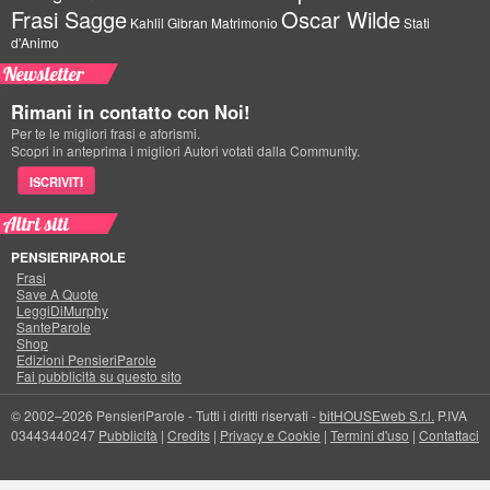
Frasi Sagge
Oscar Wilde
Kahlil Gibran
Matrimonio
Stati
d'Animo
Newsletter
Rimani in contatto con Noi!
Per te le migliori frasi e aforismi.
Scopri in anteprima i migliori Autori votati dalla Community.
ISCRIVITI
Altri siti
PENSIERIPAROLE
Frasi
Save A Quote
LeggiDiMurphy
SanteParole
Shop
Edizioni PensieriParole
Fai pubblicità su questo sito
© 2002–2026 PensieriParole - Tutti i diritti riservati -
bitHOUSEweb S.r.l.
P.IVA
03443440247
Pubblicità
|
Credits
|
Privacy e Cookie
|
Termini d'uso
|
Contattaci