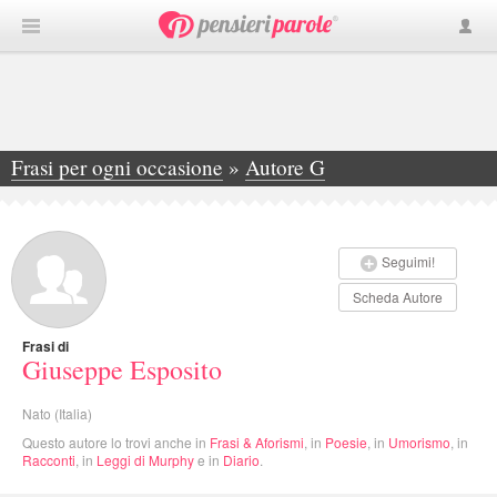
Frasi per ogni occasione
»
Autore G
»
Giuseppe Esposito
Seguimi!
Scheda Autore
Frasi di
Giuseppe Esposito
Nato (Italia)
Questo autore lo trovi anche in
Frasi & Aforismi
, in
Poesie
, in
Umorismo
, in
Racconti
, in
Leggi di Murphy
e in
Diario
.