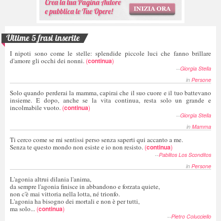
Ultime 5 frasi inserite
I nipoti sono come le stelle: splendide piccole luci che fanno brillare
d'amore gli occhi dei nonni.
(
continua
)
--
Giorgia Stella
in
Persone
Solo quando perderai la mamma, capirai che il suo cuore e il tuo battevano
insieme. E dopo, anche se la vita continua, resta solo un grande e
incolmabile vuoto.
(
continua
)
--
Giorgia Stella
in
Mamma
Ti cerco come se mi sentissi perso senza saperti qui accanto a me.
Senza te questo mondo non esiste e io non resisto.
(
continua
)
--
Pablitos Los Sconditos
in
Persone
L'agonia altrui dilania l'anima,
da sempre l'agonia finisce in abbandono e forzata quiete,
non c'è mai vittoria nella lotta, né trionfo.
L'agonia ha bisogno dei mortali e non è per tutti,
ma solo...
(
continua
)
--
Pietro Colucciello