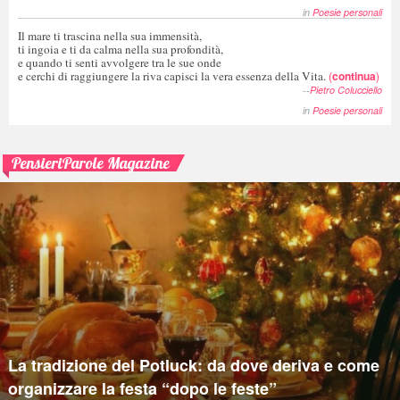
in
Poesie personali
Il mare ti trascina nella sua immensità,
ti ingoia e ti da calma nella sua profondità,
e quando ti senti avvolgere tra le sue onde
e cerchi di raggiungere la riva capisci la vera essenza della Vita.
(
continua
)
--
Pietro Colucciello
in
Poesie personali
PensieriParole Magazine
La tradizione del Potluck: da dove deriva e come
organizzare la festa “dopo le feste”