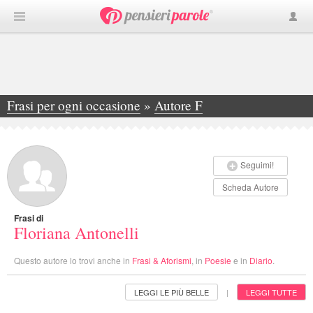
Frasi per ogni occasione
»
Autore F
»
Floriana Antonelli
Seguimi!
Scheda Autore
Frasi di
Floriana Antonelli
Questo autore lo trovi anche in
Frasi & Aforismi
, in
Poesie
e in
Diario
.
LEGGI LE PIÙ BELLE
LEGGI TUTTE
|