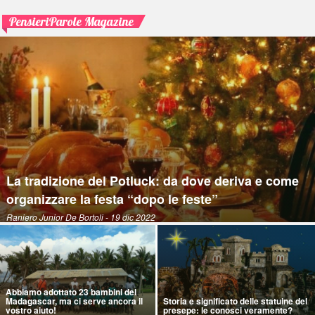
PensieriParole Magazine
La tradizione del Potluck: da dove deriva e come
organizzare la festa “dopo le feste”
Raniero Junior De Bortoli
- 19 dic 2022
Abbiamo adottato 23 bambini del
Madagascar, ma ci serve ancora il
Storia e significato delle statuine del
vostro aiuto!
presepe: le conosci veramente?