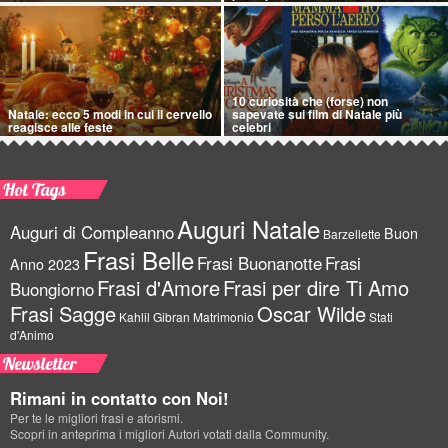
10 curiosità che (forse) non
Natale: ecco 5 modi in cui il cervello
sapevate sui film di Natale più
reagisce alle feste
celebri
Hot Tags
Auguri Natale
Auguri di Compleanno
Buon
Barzellette
Frasi Belle
Frasi Buonanotte
Frasi
Anno 2023
Frasi d'Amore
Frasi per dire Ti Amo
Buongiorno
Frasi Sagge
Oscar Wilde
Kahlil Gibran
Matrimonio
Stati
d'Animo
Newsletter
Rimani in contatto con Noi!
Per te le migliori frasi e aforismi.
Scopri in anteprima i migliori Autori votati dalla Community.