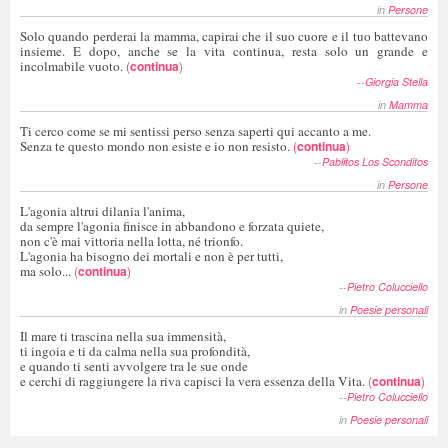
in
Persone
Solo quando perderai la mamma, capirai che il suo cuore e il tuo battevano
insieme. E dopo, anche se la vita continua, resta solo un grande e
incolmabile vuoto.
(
continua
)
--
Giorgia Stella
in
Mamma
Ti cerco come se mi sentissi perso senza saperti qui accanto a me.
Senza te questo mondo non esiste e io non resisto.
(
continua
)
--
Pablitos Los Sconditos
in
Persone
L'agonia altrui dilania l'anima,
da sempre l'agonia finisce in abbandono e forzata quiete,
non c'è mai vittoria nella lotta, né trionfo.
L'agonia ha bisogno dei mortali e non è per tutti,
ma solo...
(
continua
)
--
Pietro Colucciello
in
Poesie personali
Il mare ti trascina nella sua immensità,
ti ingoia e ti da calma nella sua profondità,
e quando ti senti avvolgere tra le sue onde
e cerchi di raggiungere la riva capisci la vera essenza della Vita.
(
continua
)
--
Pietro Colucciello
in
Poesie personali