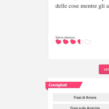
delle cose mentre gli 
Vota la citazione:
LE
Consigliati
Frasi di Amore
Frasi sulla Amicizia