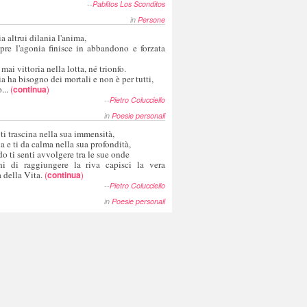
--
Pablitos Los Sconditos
in
Persone
a altrui dilania l'anima,
pre l'agonia finisce in abbandono e forzata
 mai vittoria nella lotta, né trionfo.
a ha bisogno dei mortali e non è per tutti,
...
(
continua
)
--
Pietro Colucciello
in
Poesie personali
 ti trascina nella sua immensità,
ia e ti da calma nella sua profondità,
o ti senti avvolgere tra le sue onde
hi di raggiungere la riva capisci la vera
 della Vita.
(
continua
)
--
Pietro Colucciello
in
Poesie personali