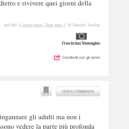
ietro e rivivere quei giorni della
dal film "
L'uomo tigre. Tiger Box 1
" di Takeshi Tamiya
Crea la tua Immagine
Condividi con gli amici
VEDI E COMMENTA
 ingannare gli adulti ma non i
sono vedere la parte più profonda