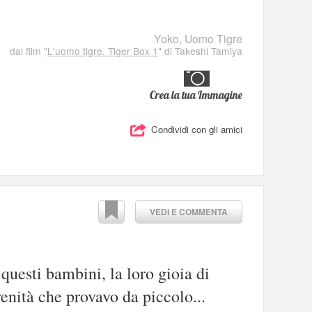
Yoko
,
Uomo Tigre
dal film "
L'uomo tigre. Tiger Box 1
" di Takeshi Tamiya
Crea la tua Immagine
Condividi con gli amici
VEDI E COMMENTA
questi bambini, la loro gioia di
enità che provavo da piccolo...