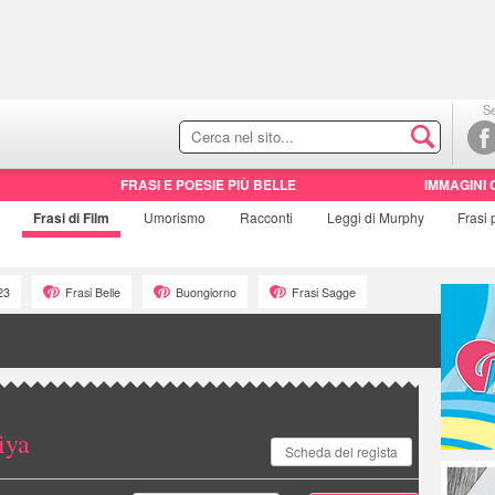
Se
FRASI E POESIE PIÙ BELLE
IMMAGINI 
Frasi di
Film
Umorismo
Racconti
Leggi di Murphy
Frasi
23
Frasi Belle
Buongiorno
Frasi Sagge
iya
Scheda del regista