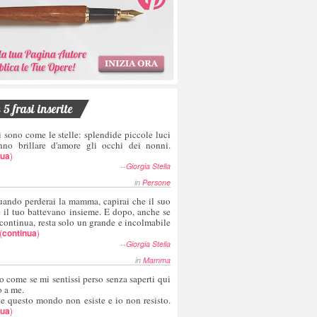
5 frasi inserite
i sono come le stelle: splendide piccole luci
nno brillare d'amore gli occhi dei nonni.
nua
)
--
Giorgia Stella
in
Persone
uando perderai la mamma, capirai che il suo
e il tuo battevano insieme. E dopo, anche se
 continua, resta solo un grande e incolmabile
(
continua
)
--
Giorgia Stella
in
Mamma
o come se mi sentissi perso senza saperti qui
o a me.
te questo mondo non esiste e io non resisto.
nua
)