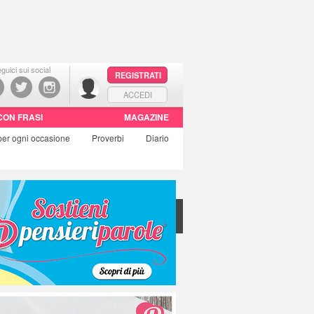
guici sui social
REGISTRATI
ACCEDI
CON FRASI
MAGAZINE
per ogni occasione
Proverbi
Diario