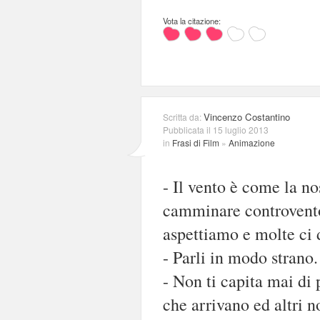
Vota la citazione:
Vincenzo Costantino
Scritta da:
Pubblicata il 15 luglio 2013
in
Frasi di Film
»
Animazione
- Il vento è come la n
camminare controvento.
aspettiamo e molte ci 
- Parli in modo strano.
- Non ti capita mai di 
che arrivano ed altri n