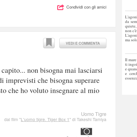
Condividi con gli amici
L'agoni
da sem
quiete,
non c'è
L'agoni
ma solo
VEDI E COMMENTA
Il mare
ti ingo
capito... non bisogna mai lasciarsi
e quand
e cerc
essenza
 di imprevisti che bisogna superare
to che ho voluto insegnare al mio
Uomo Tigre
dal film "
L'uomo tigre. Tiger Box 1
" di Takeshi Tamiya