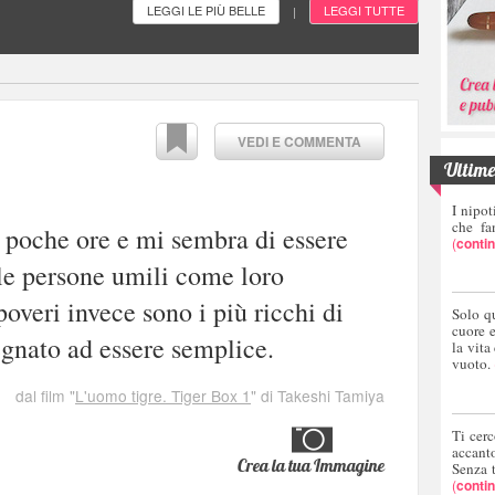
LEGGI LE PIÙ BELLE
LEGGI TUTTE
|
VEDI E COMMENTA
Ultime 
I nipot
che fa
 poche ore e mi sembra di essere
(
conti
le persone umili come loro
overi invece sono i più ricchi di
Solo q
cuore 
gnato ad essere semplice.
la vita
vuoto.
dal film "
L'uomo tigre. Tiger Box 1
" di Takeshi Tamiya
Ti cerc
accant
Crea la tua Immagine
Senza 
(
conti