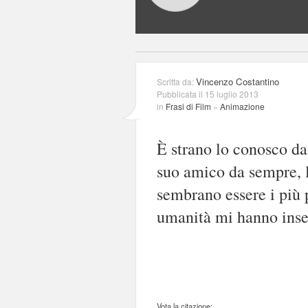
Vincenzo Costantino
Scritta da:
Pubblicata il 15 luglio 2013
in
Frasi di Film
»
Animazione
È strano lo conosco da
suo amico da sempre, 
sembrano essere i più p
umanità mi hanno inse
Vota la citazione: