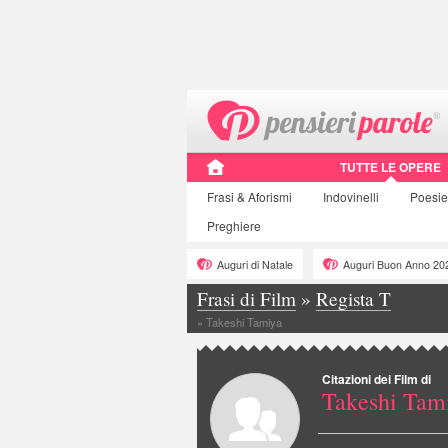
TUTTE LE OPERE
Frasi
& Aforismi
Indovinelli
Poesie
Preghiere
Auguri di Natale
Auguri Buon Anno 20
Frasi di Film
»
Regista T
»
Takeshi Tamiya
Citazioni dei Film di
Takeshi Tam