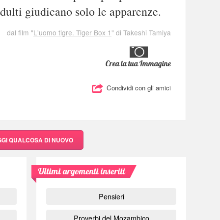
adulti giudicano solo le apparenze.
dal film "
L'uomo tigre. Tiger Box 1
" di Takeshi Tamiya
Crea la tua Immagine
Condividi con gli amici
GGI QUALCOSA DI NUOVO
Ultimi argomenti inseriti
Pensieri
Proverbi del Mozambico