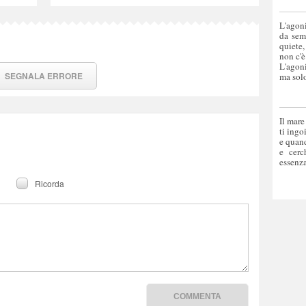
L'agoni
da sem
quiete,
non c'è
L'agoni
SEGNALA ERRORE
ma solo
Il mare
ti ingo
e quand
e cerc
essenza
Ricorda