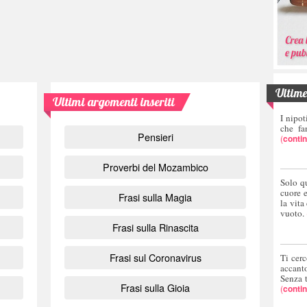
Ultime 
Ultimi argomenti inseriti
I nipot
che fa
Pensieri
(
conti
Proverbi del Mozambico
Solo q
cuore 
Frasi sulla Magia
la vita
vuoto.
Frasi sulla Rinascita
Frasi sul Coronavirus
Ti cerc
accant
Senza 
Frasi sulla Gioia
(
conti