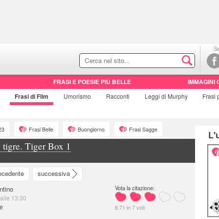
Se
FRASI E POESIE PIÙ BELLE
IMMAGINI 
Frasi di
Film
Umorismo
Racconti
Leggi di Murphy
Frasi
23
Frasi Belle
Buongiorno
Frasi Sagge
L'
tigre. Tiger Box 1
ecedente
successiva
Vota la citazione:
ntino
 alle 13:30
e
6.71
in
7
voti