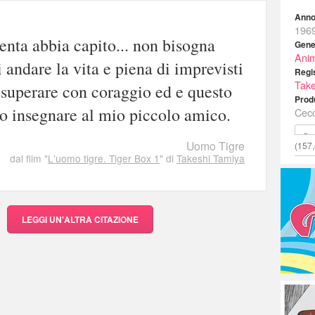
Anno
196
nta abbia capito... non bisogna
Gene
Ani
i andare la vita e piena di imprevisti
Regi
Take
superare con coraggio ed e questo
Prod
o insegnare al mio piccolo amico.
Cecc
Ibs
Uomo Tigre
(157,
dal film "
L'uomo tigre. Tiger Box 1
" di
Takeshi Tamiya
LEGGI UN'ALTRA CITAZIONE