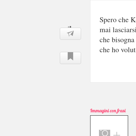
Spero che Ke
mai lasciars
che bisogna 
che ho volut
Immagini con frasi
＋