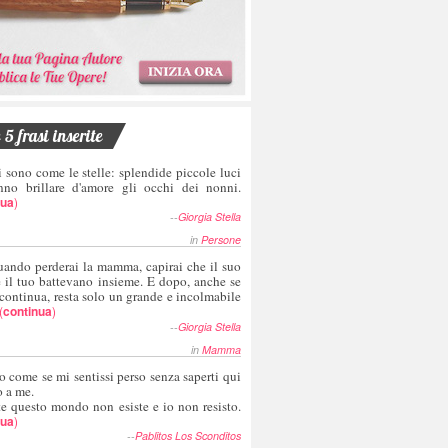
5 frasi inserite
i sono come le stelle: splendide piccole luci
nno brillare d'amore gli occhi dei nonni.
nua
)
--
Giorgia Stella
in
Persone
uando perderai la mamma, capirai che il suo
e il tuo battevano insieme. E dopo, anche se
 continua, resta solo un grande e incolmabile
(
continua
)
--
Giorgia Stella
in
Mamma
o come se mi sentissi perso senza saperti qui
o a me.
te questo mondo non esiste e io non resisto.
nua
)
--
Pablitos Los Sconditos