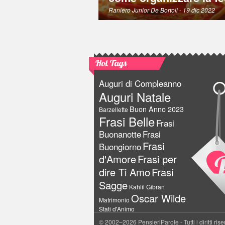
Raniero Junior De Bortoli
- 19 dic 2022
Hot Tags
Auguri di Compleanno
Auguri Natale
Buon Anno 2023
Barzellette
Frasi Belle
Frasi
Buonanotte
Frasi
Frasi
Buongiorno
d'Amore
Frasi per
dire Ti Amo
Frasi
Sagge
Kahlil Gibran
Oscar Wilde
Matrimonio
Stati d'Animo
© 2002–2026 PensieriParole - Tutti i diritti rise