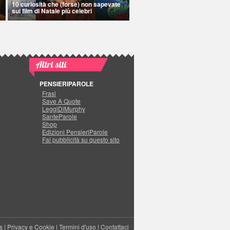
10 curiosità che (forse) non sapevate
sui film di Natale più celebri
Altri siti
PENSIERIPAROLE
Frasi
Save A Quote
LeggiDiMurphy
SanteParole
Shop
Edizioni PensieriParole
Fai pubblicità su questo sito
s
|
Privacy e Cookie
|
Termini d'uso
|
Contattaci