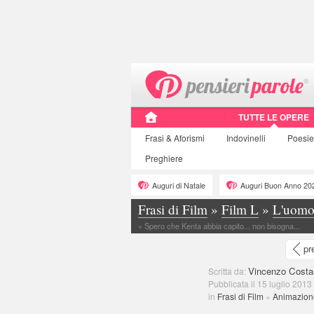
TUTTE LE OPERE
Frasi
& Aforismi
Indovinelli
Poesie
Preghiere
Auguri di Natale
Auguri Buon Anno 20
Frasi di Film
»
Film L
»
L'uomo 
»
Spero che Kenta abbia capito... non bisogna...
pr
Vincenzo Costa
Scritta da:
Pubblicata il 15 luglio 2013
in
Frasi di Film
»
Animazion