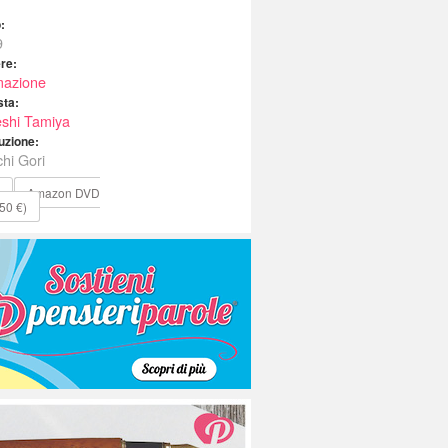
:
9
re:
mazione
sta:
shi Tamiya
uzione:
hi Gori
Amazon DVD
50 €)