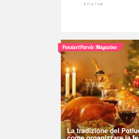
6.71 in 7 voti
PensieriParole Magazine
La tradizione del Potlu
come organizzare la fe