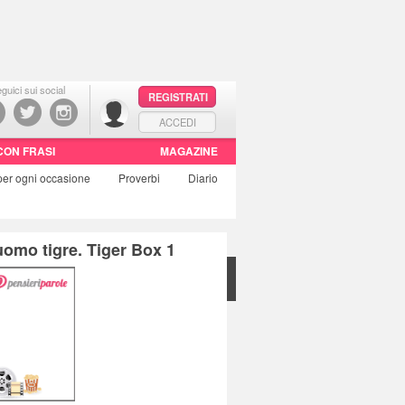
guici sui social
REGISTRATI
ACCEDI
CON FRASI
MAGAZINE
per ogni occasione
Proverbi
Diario
uomo tigre. Tiger Box 1