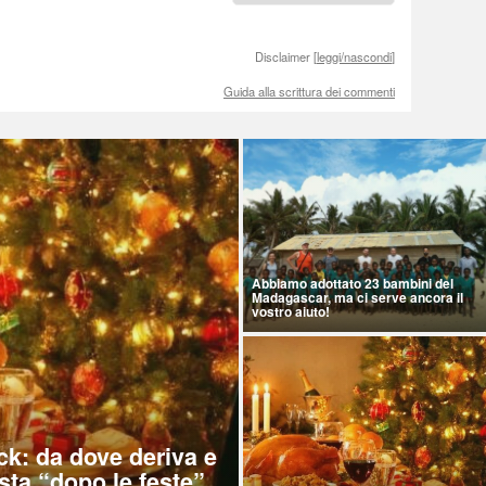
Disclaimer [
leggi/nascondi
]
Guida alla scrittura dei commenti
Abbiamo adottato 23 bambini del
Madagascar, ma ci serve ancora il
vostro aiuto!
ck: da dove deriva e
sta “dopo le feste”