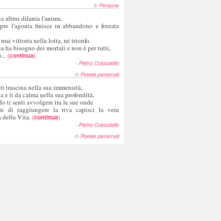
in
Persone
a altrui dilania l'anima,
pre l'agonia finisce in abbandono e forzata
 mai vittoria nella lotta, né trionfo.
a ha bisogno dei mortali e non è per tutti,
...
(
continua
)
--
Pietro Colucciello
in
Poesie personali
 ti trascina nella sua immensità,
ia e ti da calma nella sua profondità,
o ti senti avvolgere tra le sue onde
hi di raggiungere la riva capisci la vera
 della Vita.
(
continua
)
--
Pietro Colucciello
in
Poesie personali