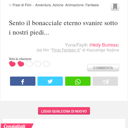
in
Frasi di Film
»
Avventura
,
Azione
,
Animazione
,
Fantasia
Sento il bonacciale eterno svanire sotto
i nostri piedi...
Yuna/Fayth
(
Hedy Burress
)
dal film "
Final Fantasy X
" di Kazushige Nojima
Vota la citazione:
COMMENTA
LEGGI QUALCOSA DI NUOVO
Consigliati