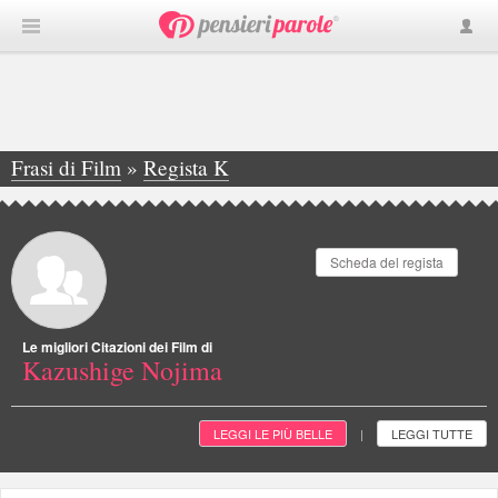
Frasi di Film
»
Regista K
»
Kazushige Nojima
Scheda del regista
Le migliori Citazioni dei Film di
Kazushige Nojima
LEGGI LE PIÙ BELLE
LEGGI TUTTE
|