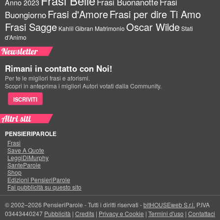
Frasi Belle
Frasi Buonanotte
Frasi
Anno 2023
Frasi d'Amore
Frasi per dire Ti Amo
Buongiorno
Frasi Sagge
Oscar Wilde
Kahlil Gibran
Matrimonio
Stati
d'Animo
Newsletter
Rimani in contatto con Noi!
Per te le migliori frasi e aforismi.
Scopri in anteprima i migliori Autori votati dalla Community.
ISCRIVITI
Altri siti
PENSIERIPAROLE
Frasi
Save A Quote
LeggiDiMurphy
SanteParole
Shop
Edizioni PensieriParole
Fai pubblicità su questo sito
© 2002–2026 PensieriParole - Tutti i diritti riservati -
bitHOUSEweb S.r.l.
P.IVA
03443440247
Pubblicità
|
Credits
|
Privacy e Cookie
|
Termini d'uso
|
Contattaci