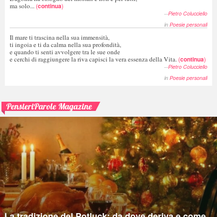
ma solo...
(
continua
)
--
Pietro Colucciello
in
Poesie personali
Il mare ti trascina nella sua immensità,
ti ingoia e ti da calma nella sua profondità,
e quando ti senti avvolgere tra le sue onde
e cerchi di raggiungere la riva capisci la vera essenza della Vita.
(
continua
)
--
Pietro Colucciello
in
Poesie personali
PensieriParole Magazine
La tradizione del Potluck: da dove deriva e come