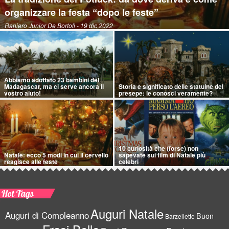
organizzare la festa “dopo le feste”
Raniero Junior De Bortoli
- 19 dic 2022
Abbiamo adottato 23 bambini del
Madagascar, ma ci serve ancora il
Storia e significato delle statuine del
vostro aiuto!
presepe: le conosci veramente?
10 curiosità che (forse) non
Natale: ecco 5 modi in cui il cervello
sapevate sui film di Natale più
reagisce alle feste
celebri
Hot Tags
Auguri Natale
Auguri di Compleanno
Buon
Barzellette