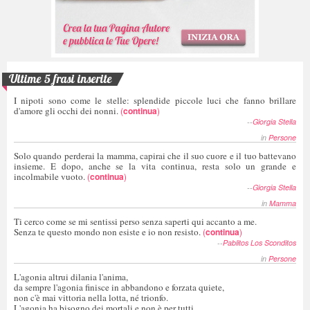
Ultime 5 frasi inserite
I nipoti sono come le stelle: splendide piccole luci che fanno brillare
d'amore gli occhi dei nonni.
(
continua
)
--
Giorgia Stella
in
Persone
Solo quando perderai la mamma, capirai che il suo cuore e il tuo battevano
insieme. E dopo, anche se la vita continua, resta solo un grande e
incolmabile vuoto.
(
continua
)
--
Giorgia Stella
in
Mamma
Ti cerco come se mi sentissi perso senza saperti qui accanto a me.
Senza te questo mondo non esiste e io non resisto.
(
continua
)
--
Pablitos Los Sconditos
in
Persone
L'agonia altrui dilania l'anima,
da sempre l'agonia finisce in abbandono e forzata quiete,
non c'è mai vittoria nella lotta, né trionfo.
L'agonia ha bisogno dei mortali e non è per tutti,