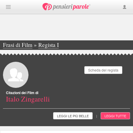
Frasi di Film
»
Regista I
»
Italo Zingarelli
Scheda del regista
Citazioni dei Film di
Italo Zingarelli
LEGGI LE PIÙ BELLE
LEGGI TUTTE
|