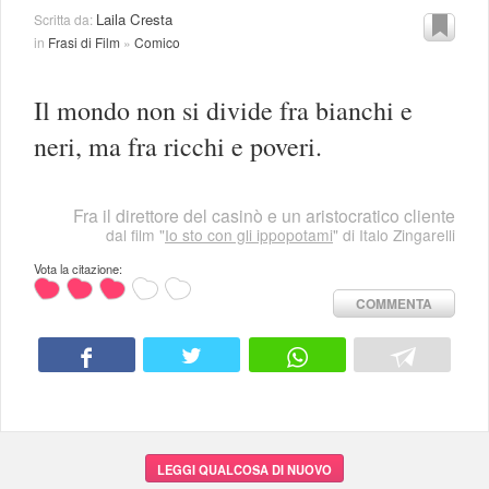
Laila Cresta
Scritta da:
in
Frasi di Film
»
Comico
Il mondo non si divide fra bianchi e
neri, ma fra ricchi e poveri.
Fra il direttore del casinò e un aristocratico cliente
dal film "
Io sto con gli ippopotami
" di Italo Zingarelli
Vota la citazione:
COMMENTA
LEGGI QUALCOSA DI NUOVO