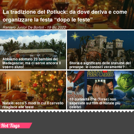
La tradizione del Potluck: da dove deriva e come
organizzare la festa “dopo le feste”
Raniero Junior De Bortoli
- 19 dic 2022
Abbiamo adottato 23 bambini del
Madagascar, ma ci serve ancora il
Storia e significato delle statuine del
vostro aiuto!
presepe: le conosci veramente?
10 curiosità che (forse) non
Natale: ecco 5 modi in cui il cervello
sapevate sui film di Natale più
reagisce alle feste
celebri
Hot Tags