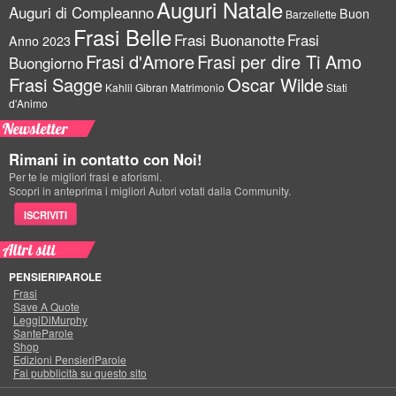
Auguri Natale
Auguri di Compleanno
Buon
Barzellette
Frasi Belle
Frasi Buonanotte
Frasi
Anno 2023
Frasi d'Amore
Frasi per dire Ti Amo
Buongiorno
Frasi Sagge
Oscar Wilde
Kahlil Gibran
Matrimonio
Stati
d'Animo
Newsletter
Rimani in contatto con Noi!
Per te le migliori frasi e aforismi.
Scopri in anteprima i migliori Autori votati dalla Community.
ISCRIVITI
Altri siti
PENSIERIPAROLE
Frasi
Save A Quote
LeggiDiMurphy
SanteParole
Shop
Edizioni PensieriParole
Fai pubblicità su questo sito