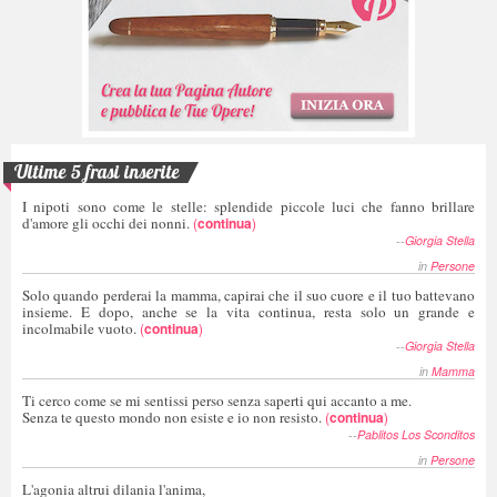
Ultime 5 frasi inserite
I nipoti sono come le stelle: splendide piccole luci che fanno brillare
d'amore gli occhi dei nonni.
(
continua
)
--
Giorgia Stella
in
Persone
Solo quando perderai la mamma, capirai che il suo cuore e il tuo battevano
insieme. E dopo, anche se la vita continua, resta solo un grande e
incolmabile vuoto.
(
continua
)
--
Giorgia Stella
in
Mamma
Ti cerco come se mi sentissi perso senza saperti qui accanto a me.
Senza te questo mondo non esiste e io non resisto.
(
continua
)
--
Pablitos Los Sconditos
in
Persone
L'agonia altrui dilania l'anima,