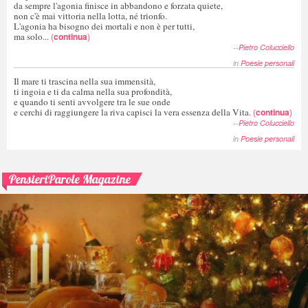
da sempre l'agonia finisce in abbandono e forzata quiete,
non c'è mai vittoria nella lotta, né trionfo.
L'agonia ha bisogno dei mortali e non è per tutti,
ma solo...
(
continua
)
--
Pietro Colucciello
in
Poesie personali
Il mare ti trascina nella sua immensità,
ti ingoia e ti da calma nella sua profondità,
e quando ti senti avvolgere tra le sue onde
e cerchi di raggiungere la riva capisci la vera essenza della Vita.
(
continua
)
--
Pietro Colucciello
in
Poesie personali
PensieriParole Magazine