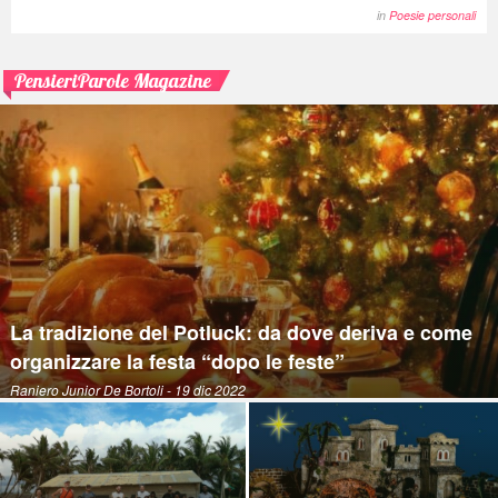
in
Poesie personali
PensieriParole Magazine
La tradizione del Potluck: da dove deriva e come
organizzare la festa “dopo le feste”
Raniero Junior De Bortoli
- 19 dic 2022