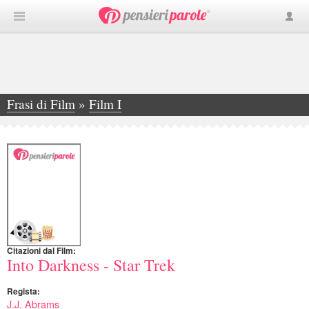
Frasi di Film
»
Film I
»
Into Darkness - Star Trek
Citazioni dal Film:
Into Darkness - Star Trek
Regista:
J.J. Abrams