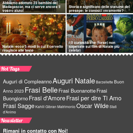
Abbiamo adottato 23 bambini del
Madagascar, ma ci serve ancora il
Storia e significato delle statuine del
vostro aiuto!
presepe: le conosci veramente?
10 curiosità che (forse) non
Natale: ecco 5 modi in cui il cervello
sapevate sui film di Natale più
reagisce alle feste
celebri
Hot Tags
Auguri Natale
Auguri di Compleanno
Buon
Barzellette
Frasi Belle
Frasi Buonanotte
Frasi
Anno 2023
Frasi d'Amore
Frasi per dire Ti Amo
Buongiorno
Frasi Sagge
Oscar Wilde
Kahlil Gibran
Matrimonio
Stati
d'Animo
Newsletter
Rimani in contatto con Noi!