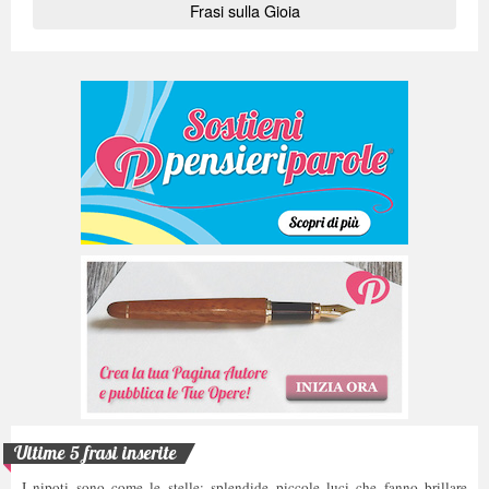
Frasi sulla Gioia
Ultime 5 frasi inserite
I nipoti sono come le stelle: splendide piccole luci che fanno brillare