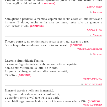
d'amore gli occhi dei nonni.
(
continua
)
--
Giorgia Stella
in
Persone
Solo quando perderai la mamma, capirai che il suo cuore e il tuo battevano
insieme. E dopo, anche se la vita continua, resta solo un grande e
incolmabile vuoto.
(
continua
)
--
Giorgia Stella
in
Mamma
Ti cerco come se mi sentissi perso senza saperti qui accanto a me.
Senza te questo mondo non esiste e io non resisto.
(
continua
)
--
Pablitos Los Sconditos
in
Persone
L'agonia altrui dilania l'anima,
da sempre l'agonia finisce in abbandono e forzata quiete,
non c'è mai vittoria nella lotta, né trionfo.
L'agonia ha bisogno dei mortali e non è per tutti,
ma solo...
(
continua
)
--
Pietro Colucciello
in
Poesie personali
Il mare ti trascina nella sua immensità,
ti ingoia e ti da calma nella sua profondità,
e quando ti senti avvolgere tra le sue onde
e cerchi di raggiungere la riva capisci la vera essenza della Vita.
(
continua
)
--
Pietro Colucciello