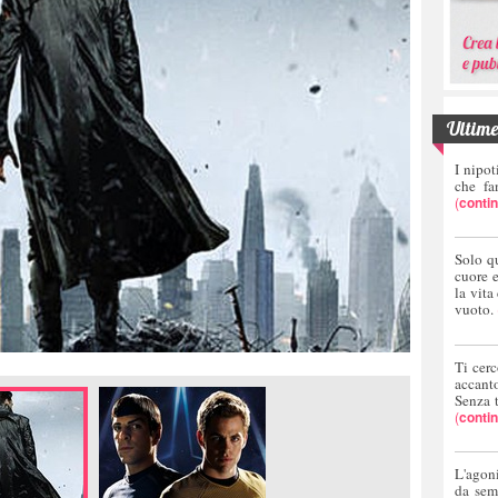
Ultime 
I nipot
che fa
(
conti
Solo q
cuore 
la vita
vuoto.
Ti cerc
accant
Senza 
(
conti
L'agoni
da sem