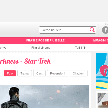
Se
FRASI E POESIE PIÙ BELLE
IMMAGINI 
arrivo
Film al cinema
Tutti i film
rkness - Star Trek
Foto
Trama
Cast
Recensioni
Citazioni