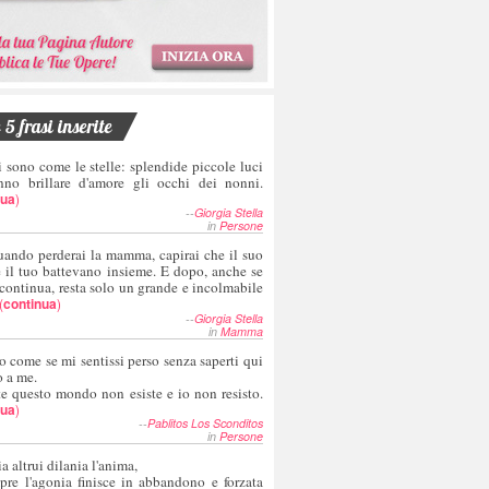
5 frasi inserite
i sono come le stelle: splendide piccole luci
nno brillare d'amore gli occhi dei nonni.
nua
)
--
Giorgia Stella
in
Persone
uando perderai la mamma, capirai che il suo
e il tuo battevano insieme. E dopo, anche se
 continua, resta solo un grande e incolmabile
(
continua
)
--
Giorgia Stella
in
Mamma
o come se mi sentissi perso senza saperti qui
o a me.
te questo mondo non esiste e io non resisto.
nua
)
--
Pablitos Los Sconditos
in
Persone
a altrui dilania l'anima,
pre l'agonia finisce in abbandono e forzata