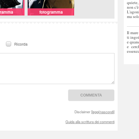
quiete,
non c'è
gramma
fotogramma
L'agoni
ma solo
Il mare
ti ingo
e quand
Ricorda
e cerc
essenza
Disclaimer [
leggi/nascondi
]
Guida alla scrittura dei commenti