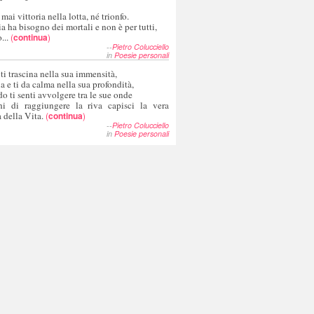
 mai vittoria nella lotta, né trionfo.
a ha bisogno dei mortali e non è per tutti,
...
(
continua
)
--
Pietro Colucciello
in
Poesie personali
 ti trascina nella sua immensità,
ia e ti da calma nella sua profondità,
o ti senti avvolgere tra le sue onde
hi di raggiungere la riva capisci la vera
 della Vita.
(
continua
)
--
Pietro Colucciello
in
Poesie personali