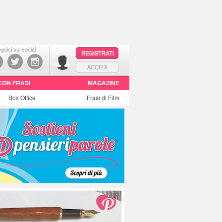
guici sui social
REGISTRATI
ACCEDI
CON FRASI
MAGAZINE
Box Office
Frasi di Film