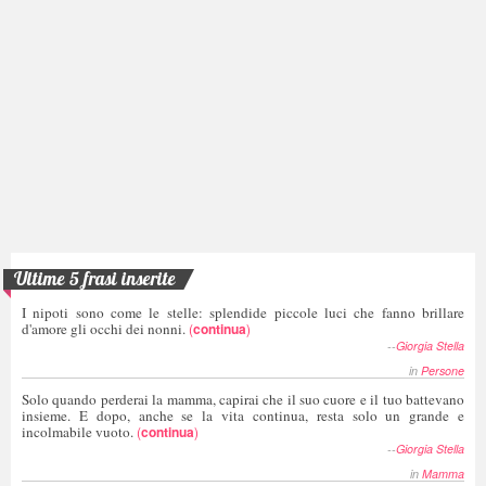
Ultime 5 frasi inserite
I nipoti sono come le stelle: splendide piccole luci che fanno brillare
d'amore gli occhi dei nonni.
(
continua
)
--
Giorgia Stella
in
Persone
Solo quando perderai la mamma, capirai che il suo cuore e il tuo battevano
insieme. E dopo, anche se la vita continua, resta solo un grande e
incolmabile vuoto.
(
continua
)
--
Giorgia Stella
in
Mamma