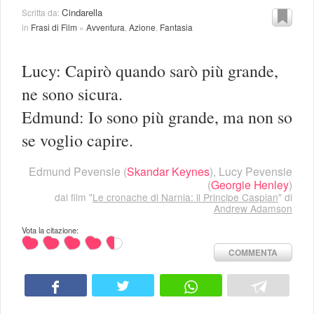
Cindarella
Scritta da:
in
Frasi di Film
»
Avventura
,
Azione
,
Fantasia
Lucy: Capirò quando sarò più grande,
ne sono sicura.
Edmund: Io sono più grande, ma non so
se voglio capire.
Edmund Pevensie
(
Skandar Keynes
),
Lucy Pevensie
(
Georgie Henley
)
dal film "
Le cronache di Narnia: il Principe Caspian
" di
Andrew Adamson
Vota la citazione:
COMMENTA