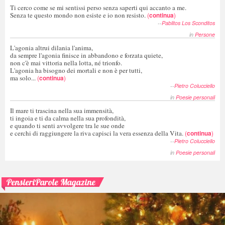
Ti cerco come se mi sentissi perso senza saperti qui accanto a me.
Senza te questo mondo non esiste e io non resisto.
(
continua
)
--
Pablitos Los Sconditos
in
Persone
L'agonia altrui dilania l'anima,
da sempre l'agonia finisce in abbandono e forzata quiete,
non c'è mai vittoria nella lotta, né trionfo.
L'agonia ha bisogno dei mortali e non è per tutti,
ma solo...
(
continua
)
--
Pietro Colucciello
in
Poesie personali
Il mare ti trascina nella sua immensità,
ti ingoia e ti da calma nella sua profondità,
e quando ti senti avvolgere tra le sue onde
e cerchi di raggiungere la riva capisci la vera essenza della Vita.
(
continua
)
--
Pietro Colucciello
in
Poesie personali
PensieriParole Magazine