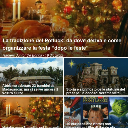
La tradizione del Potluck: da dove deriva e come
organizzare la festa “dopo le feste”
Raniero Junior De Bortoli
- 19 dic 2022
Abbiamo adottato 23 bambini del
Madagascar, ma ci serve ancora il
Storia e significato delle statuine del
vostro aiuto!
presepe: le conosci veramente?
10 curiosità che (forse) non
Natale: ecco 5 modi in cui il cervello
sapevate sui film di Natale più