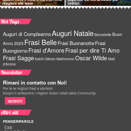
reagisce alle feste
celebri
Hot Tags
Auguri Natale
Auguri di Compleanno
Buon
Barzellette
Frasi Belle
Frasi Buonanotte
Frasi
Anno 2023
Frasi d'Amore
Frasi per dire Ti Amo
Buongiorno
Frasi Sagge
Oscar Wilde
Kahlil Gibran
Matrimonio
Stati
d'Animo
Newsletter
Rimani in contatto con Noi!
Per te le migliori frasi e aforismi.
Scopri in anteprima i migliori Autori votati dalla Community.
ISCRIVITI
Altri siti
PENSIERIPAROLE
Frasi