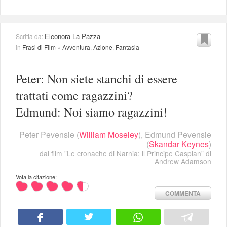
Eleonora La Pazza
Scritta da:
in
Frasi di Film
»
Avventura
,
Azione
,
Fantasia
Peter: Non siete stanchi di essere
trattati come ragazzini?
Edmund: Noi siamo ragazzini!
Peter Pevensie
(
William Moseley
),
Edmund Pevensie
(
Skandar Keynes
)
dal film "
Le cronache di Narnia: il Principe Caspian
" di
Andrew Adamson
Vota la citazione:
COMMENTA