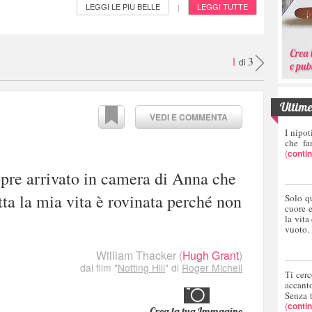
LEGGI LE PIÙ BELLE
LEGGI TUTTE
|
1
3
di
Ultime 
VEDI E COMMENTA
I nipot
che fa
(
conti
pre arrivato in camera di Anna che
tta la mia vita è rovinata perché non
Solo q
cuore 
la vita
vuoto.
William Thacker
(
Hugh Grant
)
dal film "
Notting Hill
" di
Roger Michell
Ti cerc
accant
Senza 
(
conti
Crea la tua Immagine