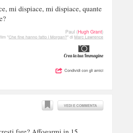
ce, mi dispiace, mi dispiace, quante
re?
Paul
(
Hugh Grant
)
film "
Che fine hanno fatto i Morgan?
" di
Marc Lawrence
Crea la tua Immagine
Condividi con gli amici
VEDI E COMMENTA
resti fare? Affogarmi in 15