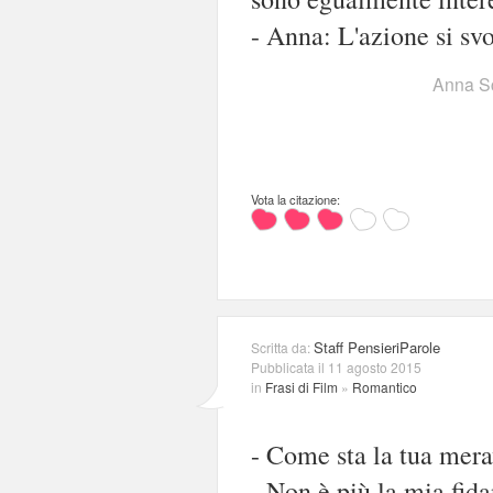
- Anna: L'azione si sv
Anna Sc
Vota la citazione:
Staff PensieriParole
Scritta da:
Pubblicata il 11 agosto 2015
in
Frasi di Film
»
Romantico
- Come sta la tua mera
- Non è più la mia fid