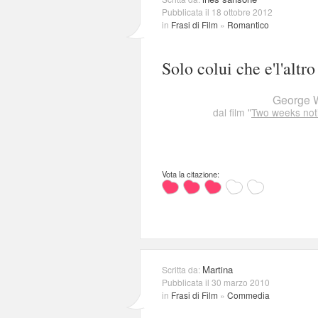
Pubblicata il 18 ottobre 2012
in
Frasi di Film
»
Romantico
Solo colui che e'l'alt
George 
dal film "
Two weeks noti
Vota la citazione:
Martina
Scritta da:
Pubblicata il 30 marzo 2010
in
Frasi di Film
»
Commedia