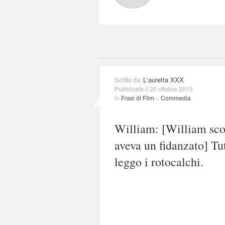
L'auretta XXX
Scritta da:
Pubblicata il 20 ottobre 2015
in
Frasi di Film
»
Commedia
William: [William sco
aveva un fidanzato] Tu
leggo i rotocalchi.