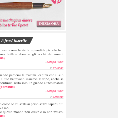
5 frasi inserite
i sono come le stelle: splendide piccole luci
nno brillare d'amore gli occhi dei nonni.
nua
)
--
Giorgia Stella
in
Persone
uando perderai la mamma, capirai che il suo
e il tuo battevano insieme. E dopo, anche se
 continua, resta solo un grande e incolmabile
(
continua
)
--
Giorgia Stella
in
Mamma
o come se mi sentissi perso senza saperti qui
o a me.
te questo mondo non esiste e io non resisto.
nua
)