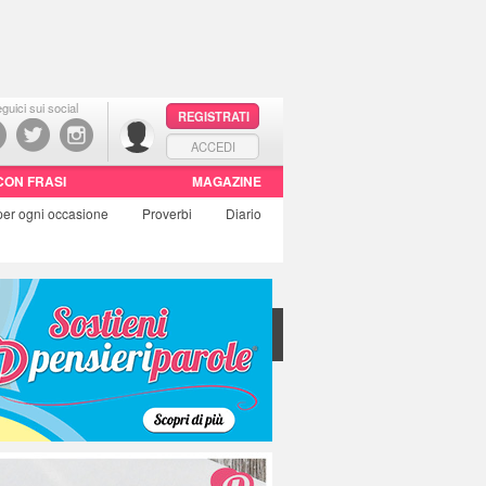
guici sui social
REGISTRATI
ACCEDI
CON FRASI
MAGAZINE
per ogni occasione
Proverbi
Diario