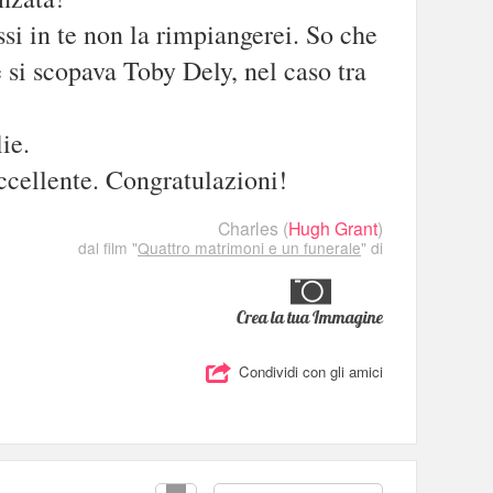
ssi in te non la rimpiangerei. So che
 si scopava Toby Dely, nel caso tra
ie.
ccellente. Congratulazioni!
Charles
(
Hugh Grant
)
dal film "
Quattro matrimoni e un funerale
" di
Crea la tua Immagine
Condividi con gli amici