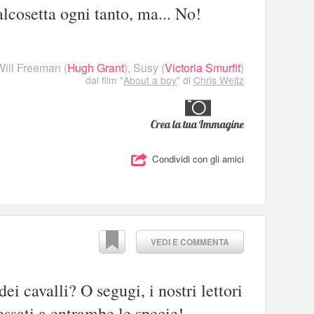
alcosetta ogni tanto, ma... No!
Will Freeman
(
Hugh Grant
),
Susy
(
Victoria Smurfit
)
dal film "
About a boy
" di
Chris Weitz
Crea la tua Immagine
Condividi con gli amici
VEDI E COMMENTA
ei cavalli? O segugi, i nostri lettori
ssati a entrambe le specie!