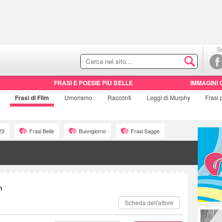
Se
FRASI E POESIE PIÙ BELLE
IMMAGINI 
Frasi di
Film
Umorismo
Racconti
Leggi di Murphy
Frasi
23
Frasi Belle
Buongiorno
Frasi Sagge
n
Scheda dell'attore