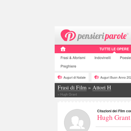
TUTTE LE OPERE
Frasi
& Aforismi
Indovinelli
Poesie
Preghiere
Auguri di Natale
Auguri Buon Anno 20
Frasi di Film
»
Attori H
»
Hugh Grant
Citazioni dei Film co
Hugh Grant