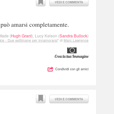
VEDI E COMMENTA
ro può amarsi completamente.
Wade
(
Hugh Grant
),
Lucy Kelson
(
Sandra Bullock
)
ce - Due settimane per innamorarsi
" di
Marc Lawrence
Crea la tua Immagine
Condividi con gli amici
VEDI E COMMENTA