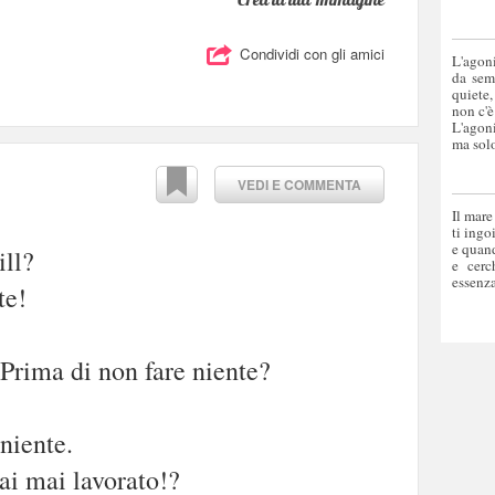
Condividi con gli amici
L'agoni
da sem
quiete,
non c'è
L'agoni
ma solo
VEDI E COMMENTA
Il mare
ti ingo
e quand
ill?
e cerc
essenza
te!
 Prima di non fare niente?
niente.
hai mai lavorato!?