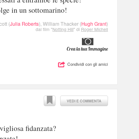
olge in un sottomarino!
ott
(
Julia Roberts
),
William Thacker
(
Hugh Grant
)
dal film "
Notting Hill
" di
Roger Michell
Crea la tua Immagine
Condividi con gli amici
VEDI E COMMENTA
vigliosa fidanzata?
anzata!