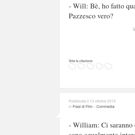
- Will: Bè, ho fatto qu
Pazzesco vero?
Vota la citazione:
Pubblicata il 13 ottobre 2015
in
Frasi di Film
»
Commedia
- William: Ci saranno d
sono egualmente intere