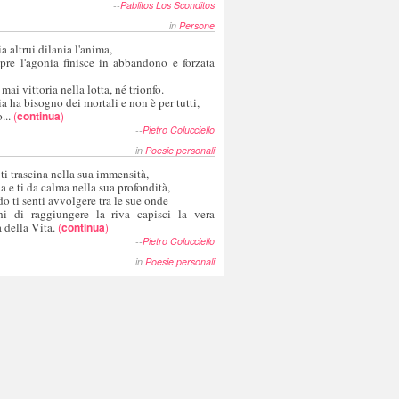
--
Pablitos Los Sconditos
in
Persone
a altrui dilania l'anima,
pre l'agonia finisce in abbandono e forzata
 mai vittoria nella lotta, né trionfo.
a ha bisogno dei mortali e non è per tutti,
...
(
continua
)
--
Pietro Colucciello
in
Poesie personali
 ti trascina nella sua immensità,
ia e ti da calma nella sua profondità,
o ti senti avvolgere tra le sue onde
hi di raggiungere la riva capisci la vera
 della Vita.
(
continua
)
--
Pietro Colucciello
in
Poesie personali