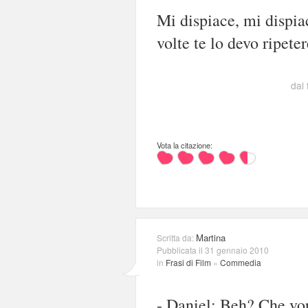
Mi dispiace, mi dispia
volte te lo devo ripete
dal 
Vota la citazione:
Martina
Scritta da:
Pubblicata il 31 gennaio 2010
in
Frasi di Film
»
Commedia
- Daniel: Beh? Che vor