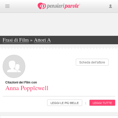
Frasi di Film
»
Attori A
»
Anna Popplewell
Scheda dell'attore
Citazioni dei Film con
Anna Popplewell
LEGGI LE PIÙ BELLE
LEGGI TUTTE
|