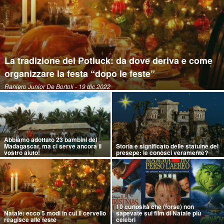
La tradizione del Potluck: da dove deriva e come
organizzare la festa “dopo le feste”
Raniero Junior De Bortoli
- 19 dic 2022
Abbiamo adottato 23 bambini del
Madagascar, ma ci serve ancora il
Storia e significato delle statuine del
vostro aiuto!
presepe: le conosci veramente?
10 curiosità che (forse) non
Natale: ecco 5 modi in cui il cervello
sapevate sui film di Natale più
reagisce alle feste
celebri