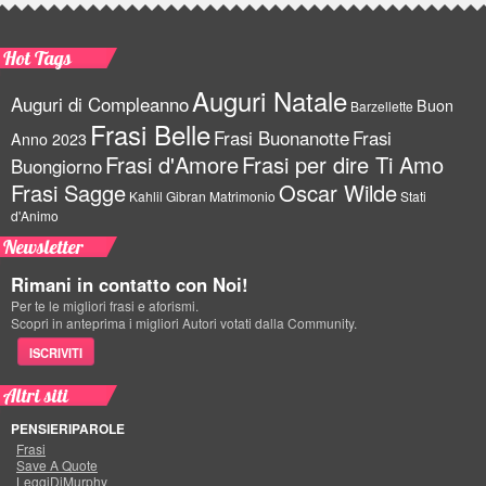
Hot Tags
Auguri Natale
Auguri di Compleanno
Buon
Barzellette
Frasi Belle
Frasi Buonanotte
Frasi
Anno 2023
Frasi d'Amore
Frasi per dire Ti Amo
Buongiorno
Frasi Sagge
Oscar Wilde
Kahlil Gibran
Matrimonio
Stati
d'Animo
Newsletter
Rimani in contatto con Noi!
Per te le migliori frasi e aforismi.
Scopri in anteprima i migliori Autori votati dalla Community.
ISCRIVITI
Altri siti
PENSIERIPAROLE
Frasi
Save A Quote
LeggiDiMurphy