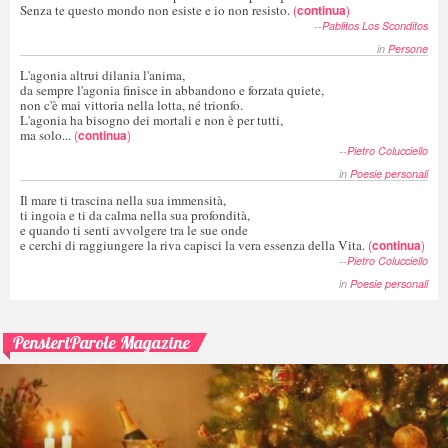
Senza te questo mondo non esiste e io non resisto.
(
continua
)
--
Pablitos Los Sconditos
in
Persone
L'agonia altrui dilania l'anima,
da sempre l'agonia finisce in abbandono e forzata quiete,
non c'è mai vittoria nella lotta, né trionfo.
L'agonia ha bisogno dei mortali e non è per tutti,
ma solo...
(
continua
)
--
Pietro Colucciello
in
Poesie personali
Il mare ti trascina nella sua immensità,
ti ingoia e ti da calma nella sua profondità,
e quando ti senti avvolgere tra le sue onde
e cerchi di raggiungere la riva capisci la vera essenza della Vita.
(
continua
)
--
Pietro Colucciello
in
Poesie personali
PensieriParole Magazine