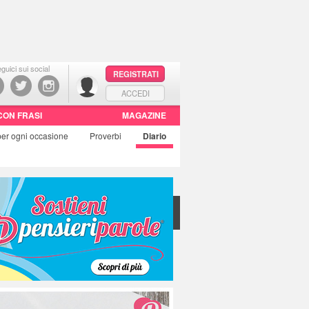
guici sui social
REGISTRATI
ACCEDI
CON FRASI
MAGAZINE
per ogni occasione
Proverbi
Diario