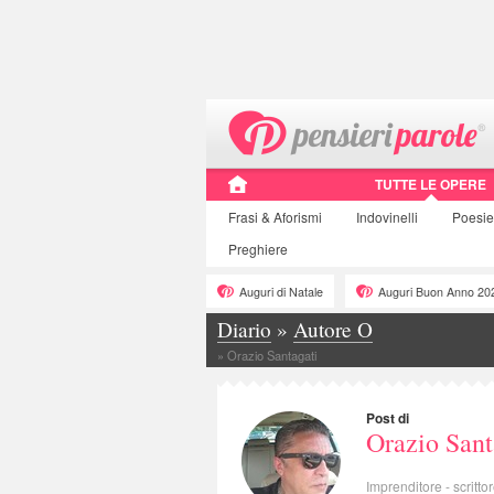
TUTTE LE OPERE
Frasi
& Aforismi
Indovinelli
Poesie
Preghiere
Auguri di Natale
Auguri Buon Anno 20
Diario
»
Autore O
»
Orazio Santagati
Post di
Orazio Sant
Imprenditore - scritt