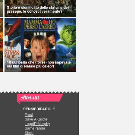
Storia e significato delle statuine del
presepe: le conosci veramente?
10 curiosità che (forse) non sapevate
sui film di Natale più celebri
Altri siti
PENSIERIPAROLE
Frasi
Save A Quote
LeggiDiMurphy
SanteParole
Shop