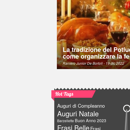
La tradizione del Potlu
come organizzare la fe
Raniero Junior De Bortoli
- 19 dic 2022
Hot Tags
Auguri di Compleanno
Auguri Natale
Buon Anno 2023
Barzellette
Frasi Belle
Frasi