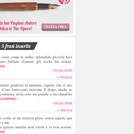
5 frasi inserite
i sono come le stelle: splendide piccole luci
nno brillare d'amore gli occhi dei nonni.
nua
)
--
Giorgia Stella
in
Persone
uando perderai la mamma, capirai che il suo
e il tuo battevano insieme. E dopo, anche se
 continua, resta solo un grande e incolmabile
(
continua
)
--
Giorgia Stella
in
Mamma
o come se mi sentissi perso senza saperti qui
o a me.
te questo mondo non esiste e io non resisto.
nua
)