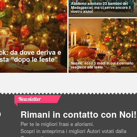
Abbiamo adottato 23 bambini del
Madagascar, ma ci serve ancora il
vostro aiuto!
ck: da dove deriva e
sta “dopo le feste”
Natale: ecco 5 modi in cui il cervello
reagisce alle feste
Newsletter
Rimani in contatto con Noi!
Per te le migliori frasi e aforismi.
Scopri in anteprima i migliori Autori votati dalla