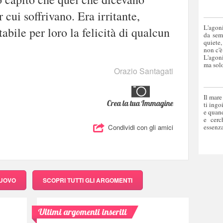
 cui soffrivano. Era irritante,
L'agoni
bile per loro la felicità di qualcun
da sem
quiete,
non c'è
L'agoni
ma solo
Orazio Santagati
Il mare
Crea la tua Immagine
ti ingo
e quand
e cerc
essenza
Condividi con gli amici
NUOVO
SCOPRI
TUTTI GLI ARGOMENTI
Ultimi argomenti inseriti