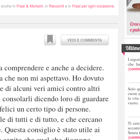
i anche in
Frasi & Aforismi
, in
Racconti
e in
Frasi per ogni occasione
.
VEDI E COMMENTA
Ultime 
I nipot
che fa
 a comprendere e anche a decidere.
(
conti
sa che non mi aspettavo. Ho dovuto
e di alcuni veri amici contro altri
Solo q
cuore 
i consolarli dicendo loro di guardare
la vita
vuoto.
elici un certo tipo di persone.
 di tutti e di tutto, e che cercano
Ti cerc
. Questa consiglio è stato utile ai
accant
Senza 
(
conti
 capito che quel che dicevano