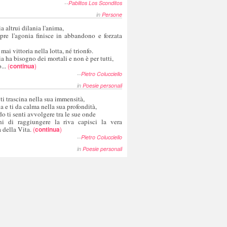
--
Pablitos Los Sconditos
in
Persone
a altrui dilania l'anima,
pre l'agonia finisce in abbandono e forzata
 mai vittoria nella lotta, né trionfo.
a ha bisogno dei mortali e non è per tutti,
...
(
continua
)
--
Pietro Colucciello
in
Poesie personali
 ti trascina nella sua immensità,
ia e ti da calma nella sua profondità,
o ti senti avvolgere tra le sue onde
hi di raggiungere la riva capisci la vera
 della Vita.
(
continua
)
--
Pietro Colucciello
in
Poesie personali