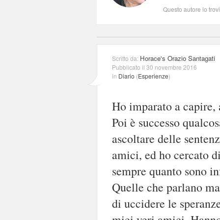
Questo autore lo trov
Horace's Orazio Santagati
Scritto da:
Pubblicato il 30 novembre 2016
in
Diario
(
Esperienze
)
Ho imparato a capire,
Poi è successo qualco
ascoltare delle sentenz
amici, ed ho cercato d
sempre quanto sono inf
Quelle che parlano male
di uccidere le speranze
miei veri amici. Hanno