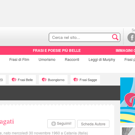
Se
FRASI E POESIE PIÙ BELLE
IMMAGINI 
Frasi di
Film
Umorismo
Racconti
Leggi di Murphy
Frasi
23
Frasi Belle
Buongiorno
Frasi Sagge
agati
Seguimi!
Scheda Autore
ore, nato mercoledì 30 novembre 1960 a Catania (Italia)