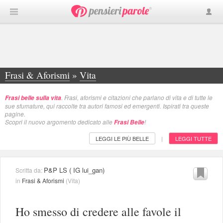
Frasi & Aforismi
»
Vita
. Frasi, aforismi e citazioni che parlano di vita e di tutte le
Frasi belle sulla vita
sue sfumature, qui raccolte tra autori famosi ed emergenti. Ispirati tra queste
pagine.
Scopri il nuovo argomento dedicato alle
!
Frasi Belle
LEGGI LE PIÙ BELLE
LEGGI TUTTE
|
P&P LS ( IG lui_gan)
Scritta da:
in
Frasi & Aforismi
(
Vita
)
Ho smesso di credere alle favole il