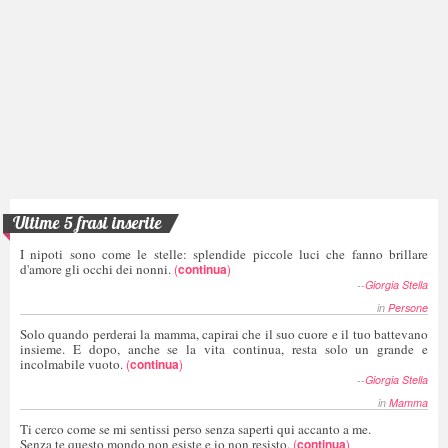
Ultime 5 frasi inserite
I nipoti sono come le stelle: splendide piccole luci che fanno brillare
d'amore gli occhi dei nonni.
(
continua
)
--
Giorgia Stella
in
Persone
Solo quando perderai la mamma, capirai che il suo cuore e il tuo battevano
insieme. E dopo, anche se la vita continua, resta solo un grande e
incolmabile vuoto.
(
continua
)
--
Giorgia Stella
in
Mamma
Ti cerco come se mi sentissi perso senza saperti qui accanto a me.
Senza te questo mondo non esiste e io non resisto.
(
continua
)