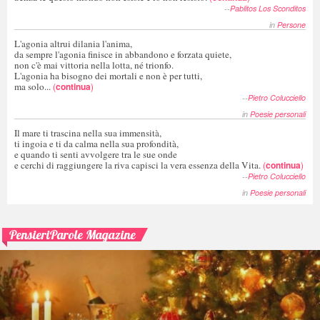
--
Pablitos Los Sconditos
in
Persone
L'agonia altrui dilania l'anima,
da sempre l'agonia finisce in abbandono e forzata quiete,
non c'è mai vittoria nella lotta, né trionfo.
L'agonia ha bisogno dei mortali e non è per tutti,
ma solo...
(
continua
)
--
Pietro Colucciello
in
Poesie personali
Il mare ti trascina nella sua immensità,
ti ingoia e ti da calma nella sua profondità,
e quando ti senti avvolgere tra le sue onde
e cerchi di raggiungere la riva capisci la vera essenza della Vita.
(
continua
)
--
Pietro Colucciello
in
Poesie personali
PensieriParole Magazine