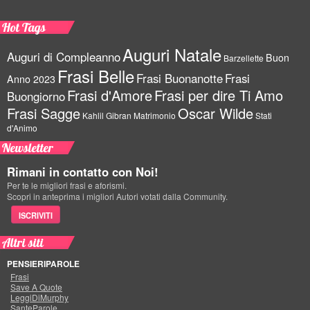
Hot Tags
Auguri Natale
Auguri di Compleanno
Buon
Barzellette
Frasi Belle
Frasi Buonanotte
Frasi
Anno 2023
Frasi d'Amore
Frasi per dire Ti Amo
Buongiorno
Frasi Sagge
Oscar Wilde
Kahlil Gibran
Matrimonio
Stati
d'Animo
Newsletter
Rimani in contatto con Noi!
Per te le migliori frasi e aforismi.
Scopri in anteprima i migliori Autori votati dalla Community.
ISCRIVITI
Altri siti
PENSIERIPAROLE
Frasi
Save A Quote
LeggiDiMurphy
SanteParole