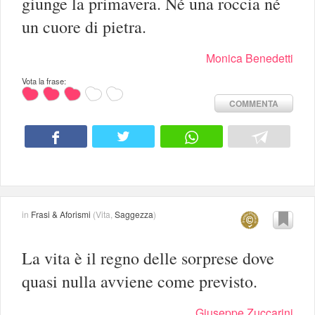
giunge la primavera. Né una roccia né
un cuore di pietra.
Monica Benedetti
Vota la frase:
COMMENTA
in
Frasi & Aforismi
(
Vita
,
Saggezza
)
La vita è il regno delle sorprese dove
quasi nulla avviene come previsto.
Giuseppe Zuccarini