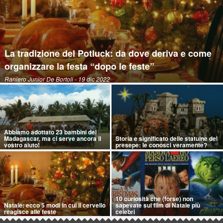
La tradizione del Potluck: da dove deriva e come
organizzare la festa “dopo le feste”
Raniero Junior De Bortoli
- 19 dic 2022
Abbiamo adottato 23 bambini del
Madagascar, ma ci serve ancora il
Storia e significato delle statuine del
vostro aiuto!
presepe: le conosci veramente?
10 curiosità che (forse) non
Natale: ecco 5 modi in cui il cervello
sapevate sui film di Natale più
reagisce alle feste
celebri