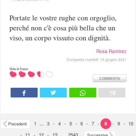
Portate le vostre rughe con orgoglio,
perché non c'è cosa più bella che un
viso, un corpo vissuto con dignità.
Rosa Ramirez
Composta martedì 15 giugno 2021
Vota la frase:
COMMENTA
1
...
3
-
4
-
5
-
6
-
7
-
8
-
9
-
10
Precedenti
-
11
-
12
-
13
...
2543
Successive