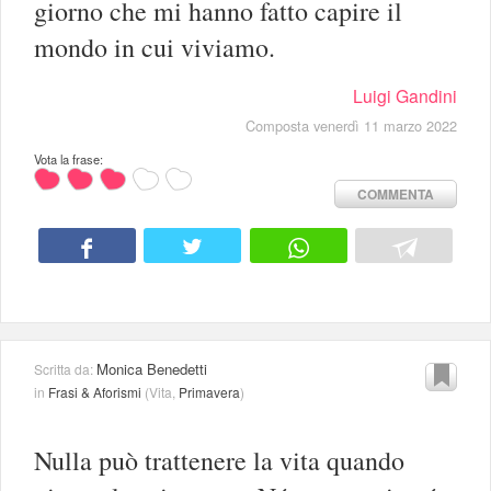
giorno che mi hanno fatto capire il
mondo in cui viviamo.
Luigi Gandini
Composta venerdì 11 marzo 2022
Vota la frase:
COMMENTA
Monica Benedetti
Scritta da:
in
Frasi & Aforismi
(
Vita
,
Primavera
)
Nulla può trattenere la vita quando