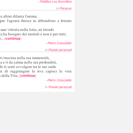
--
Pablitos Los Sconditos
in
Persone
a altrui dilania l'anima,
pre l'agonia finisce in abbandono e forzata
 mai vittoria nella lotta, né trionfo.
a ha bisogno dei mortali e non è per tutti,
...
(
continua
)
--
Pietro Colucciello
in
Poesie personali
 ti trascina nella sua immensità,
ia e ti da calma nella sua profondità,
o ti senti avvolgere tra le sue onde
hi di raggiungere la riva capisci la vera
 della Vita.
(
continua
)
--
Pietro Colucciello
in
Poesie personali