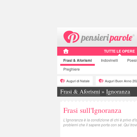
TUTTE LE OPERE
Frasi
& Aforismi
Indovinelli
Poes
Preghiere
Auguri di Natale
Auguri Buon Anno 20
Frasi & Aforismi
»
Ignoranza
Frasi sull'Ignoranza
L'ignoranza è la condizione di chi è privo d'
problemi che il sapere porta con sé. Qui trov