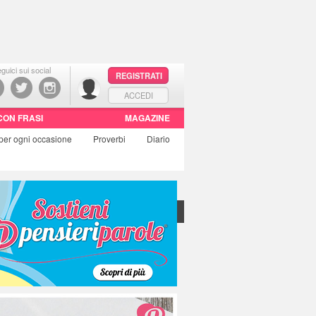
guici sui social
REGISTRATI
ACCEDI
CON FRASI
MAGAZINE
per ogni occasione
Proverbi
Diario