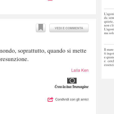
L'agoni
da sem
quiete,
non c'è
VEDI E COMMENTA
L'agoni
ma solo
mondo, soprattutto, quando si mette
Il mare
ti ingo
presunzione.
e quand
e cerc
essenza
Laila Ken
Crea la tua Immagine
Condividi con gli amici