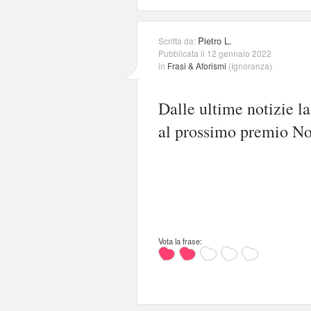
Pietro L.
Scritta da:
Pubblicata il 12 gennaio 2022
in
Frasi & Aforismi
(
Ignoranza
)
Dalle ultime notizie la
al prossimo premio No
Vota la frase: