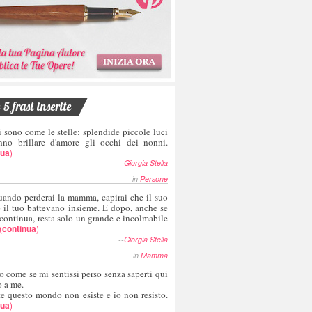
5 frasi inserite
i sono come le stelle: splendide piccole luci
nno brillare d'amore gli occhi dei nonni.
nua
)
--
Giorgia Stella
in
Persone
uando perderai la mamma, capirai che il suo
e il tuo battevano insieme. E dopo, anche se
 continua, resta solo un grande e incolmabile
(
continua
)
--
Giorgia Stella
in
Mamma
o come se mi sentissi perso senza saperti qui
o a me.
te questo mondo non esiste e io non resisto.
nua
)