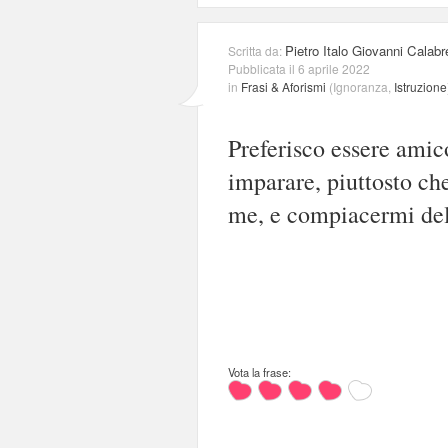
Pietro Italo Giovanni Calab
Scritta da:
Pubblicata il 6 aprile 2022
in
Frasi & Aforismi
(
Ignoranza
,
Istruzione
Preferisco essere amic
imparare, piuttosto ch
me, e compiacermi del
Vota la frase: