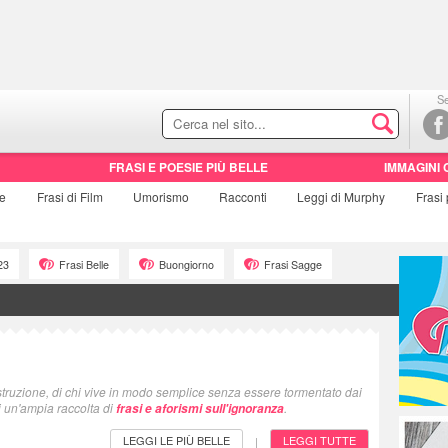
Se
FRASI E POESIE PIÙ BELLE
IMMAGINI 
ie
Frasi di
Film
Umorismo
Racconti
Leggi di Murphy
Frasi
23
Frasi Belle
Buongiorno
Frasi Sagge
istruzione, di chi vive in modo semplice senza essere tormentato dai
i un'ampia raccolta di
.
frasi e aforismi sull'ignoranza
LEGGI LE PIÙ BELLE
LEGGI TUTTE
|