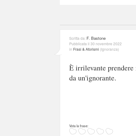
F. Bastone
Scritta da:
Pubblicata il 30 novembre 2022
in
Frasi & Aforismi
(
Ignoranza
)
È irrilevante prendere
da un'ignorante.
Vota la frase: