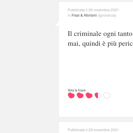
Pubblicata il 29 novembre 2021
in
Frasi & Aforismi
(
Ignoranza
)
Il criminale ogni tanto
mai, quindi è più peri
Vota la frase:
Pubblicata il 29 novembre 2021