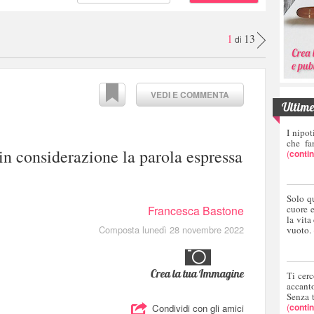
1
13
di
VEDI E COMMENTA
Ultime 
I nipot
che fa
 in considerazione la parola espressa
(
conti
Solo q
Francesca Bastone
cuore 
la vita
Composta lunedì 28 novembre 2022
vuoto.
Crea la tua Immagine
Ti cerc
accant
Senza 
(
conti
Condividi con gli amici