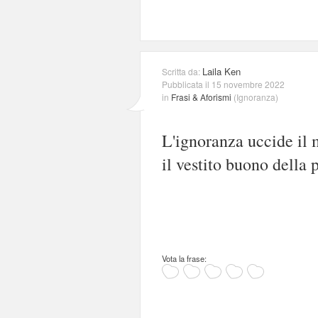
Laila Ken
Scritta da:
Pubblicata il 15 novembre 2022
in
Frasi & Aforismi
(
Ignoranza
)
L'ignoranza uccide il 
il vestito buono della 
Vota la frase: