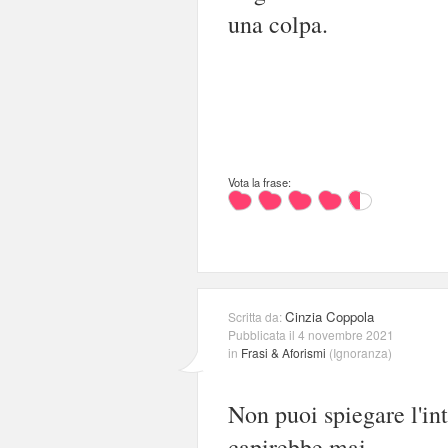
una colpa.
Vota la frase:
Cinzia Coppola
Scritta da:
Pubblicata il 4 novembre 2021
in
Frasi & Aforismi
(
Ignoranza
)
Non puoi spiegare l'in
capirebbe mai.