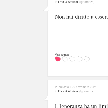
in
Frasi & Aforismi
(
Ignoranza
)
Non hai diritto a esser
Vota la frase:
Pubblicata il 29 novembre 2021
in
Frasi & Aforismi
(
Ignoranza
)
L'ignoranza ha un limi