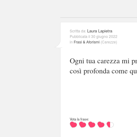
Laura Lapietra
Scritta da:
Pubblicata il 30 giugno 2022
in
Frasi & Aforismi
(
Carezze
)
Ogni tua carezza mi p
così profonda come que
Vota la frase: