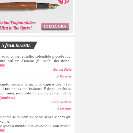
5 frasi inserite
i sono come le stelle: splendide piccole luci
nno brillare d'amore gli occhi dei nonni.
nua
)
--
Giorgia Stella
in
Persone
uando perderai la mamma, capirai che il suo
e il tuo battevano insieme. E dopo, anche se
 continua, resta solo un grande e incolmabile
(
continua
)
--
Giorgia Stella
in
Mamma
o come se mi sentissi perso senza saperti qui
o a me.
te questo mondo non esiste e io non resisto.
nua
)