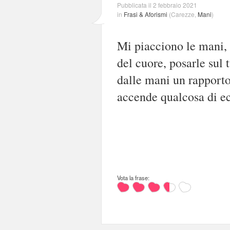
Pubblicata il 2 febbraio 2021
in
Frasi & Aforismi
(
Carezze
,
Mani
)
Mi piacciono le mani, d
del cuore, posarle sul 
dalle mani un rapporto
accende qualcosa di ec
Vota la frase: