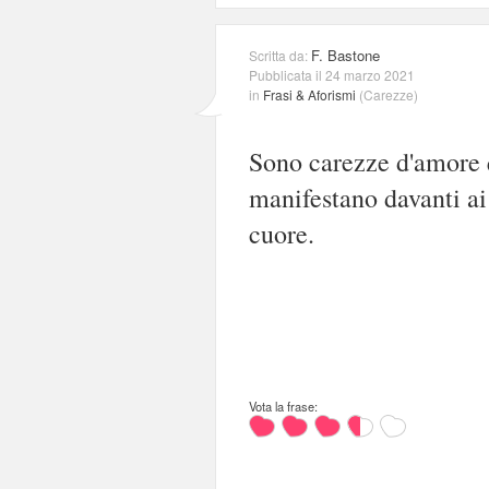
F. Bastone
Scritta da:
Pubblicata il 24 marzo 2021
in
Frasi & Aforismi
(
Carezze
)
Sono carezze d'amore q
manifestano davanti ai 
cuore.
Vota la frase: