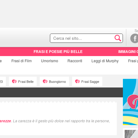
Se
FRASI E POESIE PIÙ BELLE
IMMAGINI 
ie
Frasi di
Film
Umorismo
Racconti
Leggi di Murphy
Frasi
23
Frasi Belle
Buongiorno
Frasi Sagge
. La carezza è il gesto più dolce nel rapporto tra le persone,
carezze