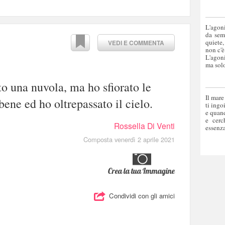
L'agoni
da sem
quiete,
VEDI E COMMENTA
non c'è
L'agoni
ma solo
o una nuvola, ma ho sfiorato le
Il mare
ene ed ho oltrepassato il cielo.
ti ingo
e quand
e cerc
Rossella Di Venti
essenza
Composta venerdì 2 aprile 2021
Crea la tua Immagine
Condividi con gli amici