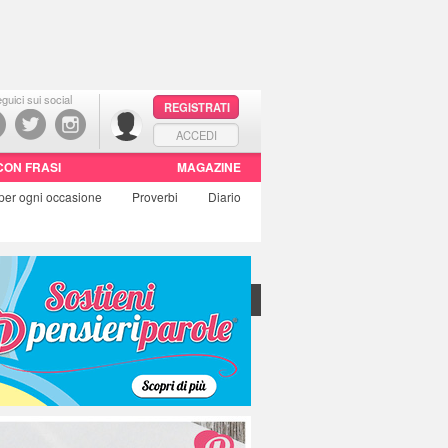
guici sui social
REGISTRATI
ACCEDI
CON FRASI
MAGAZINE
per ogni occasione
Proverbi
Diario