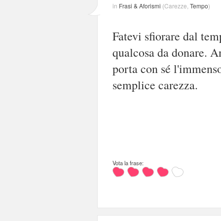
in
Frasi & Aforismi
(
Carezze
,
Tempo
)
Fatevi sfiorare dal te
qualcosa da donare. An
porta con sé l'immenso
semplice carezza.
Vota la frase: