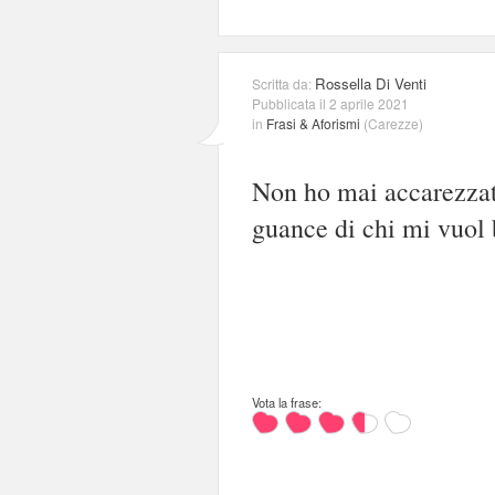
Rossella Di Venti
Scritta da:
Pubblicata il 2 aprile 2021
in
Frasi & Aforismi
(
Carezze
)
Non ho mai accarezzat
guance di chi mi vuol b
Vota la frase: