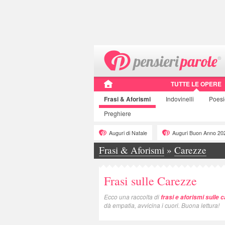
TUTTE LE OPERE
Frasi
& Aforismi
Indovinelli
Poes
Preghiere
Auguri di Natale
Auguri Buon Anno 20
Frasi & Aforismi
»
Carezze
Frasi sulle Carezze
Ecco una raccolta di
frasi e aforismi sulle 
dà empatia, avvicina i cuori. Buona lettura!