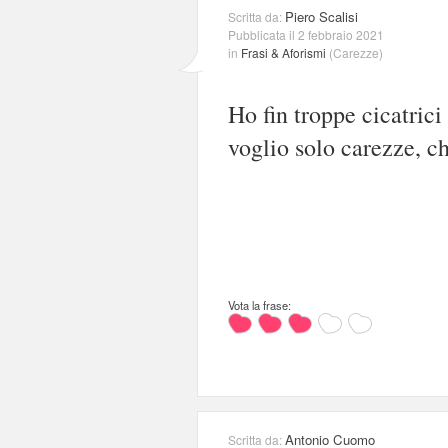
Piero Scalisi
Scritta da:
Pubblicata il 2 febbraio 2021
in
Frasi & Aforismi
(
Carezze
)
Ho fin troppe cicatrici
voglio solo carezze, c
Vota la frase:
Antonio Cuomo
Scritta da: