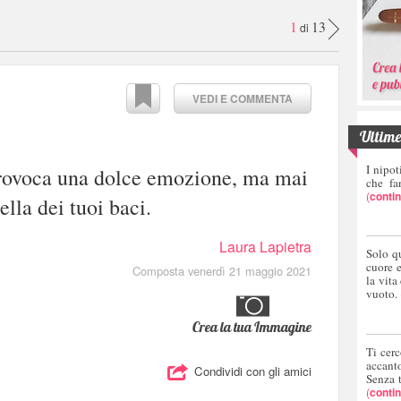
1
13
di
VEDI E COMMENTA
Ultime 
I nipot
rovoca una dolce emozione, ma mai
che fa
(
conti
lla dei tuoi baci.
Laura Lapietra
Solo q
cuore 
Composta venerdì 21 maggio 2021
la vita
vuoto.
Crea la tua Immagine
Ti cerc
accant
Condividi con gli amici
Senza 
(
conti