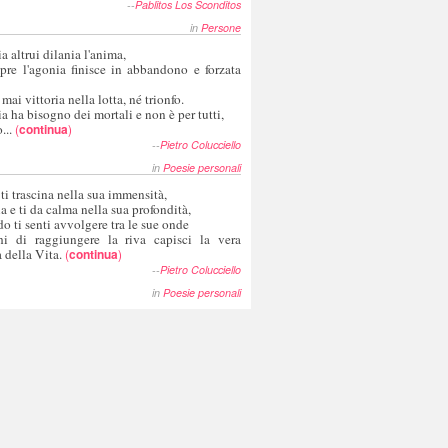
--
Pablitos Los Sconditos
in
Persone
a altrui dilania l'anima,
pre l'agonia finisce in abbandono e forzata
 mai vittoria nella lotta, né trionfo.
a ha bisogno dei mortali e non è per tutti,
...
(
continua
)
--
Pietro Colucciello
in
Poesie personali
 ti trascina nella sua immensità,
ia e ti da calma nella sua profondità,
o ti senti avvolgere tra le sue onde
hi di raggiungere la riva capisci la vera
 della Vita.
(
continua
)
--
Pietro Colucciello
in
Poesie personali