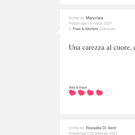
Maryclara
Scritta da:
Pubblicata il 5 marzo 2021
in
Frasi & Aforismi
(
Carezze
)
Una carezza al cuore, 
Vota la frase:
Rossella Di Venti
Scritta da:
Pubblicata il 23 febbraio 2021