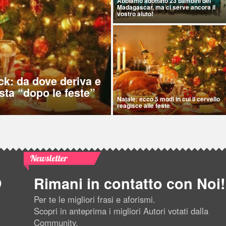
Abbiamo adottato 23 bambini del
Madagascar, ma ci serve ancora il
vostro aiuto!
ck: da dove deriva e
sta “dopo le feste”
Natale: ecco 5 modi in cui il cervello
reagisce alle feste
Newsletter
Rimani in contatto con Noi!
Per te le migliori frasi e aforismi.
Scopri in anteprima i migliori Autori votati dalla
Community.