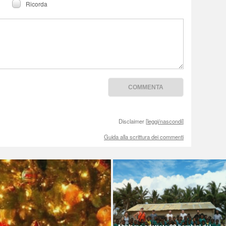
Ricorda
Disclaimer [
leggi/nascondi
]
Guida alla scrittura dei commenti