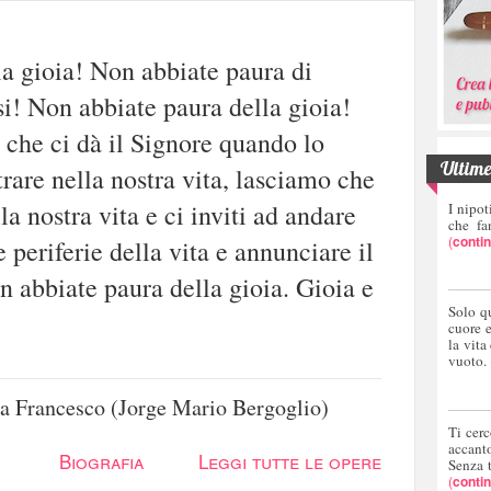
la gioia! Non abbiate paura di
si! Non abbiate paura della gioia!
 che ci dà il Signore quando lo
Ultime 
rare nella nostra vita, lasciamo che
la nostra vita e ci inviti ad andare
I nipot
che fa
(
conti
e periferie della vita e annunciare il
 abbiate paura della gioia. Gioia e
Solo q
cuore 
la vita
vuoto.
a Francesco (Jorge Mario Bergoglio)
Ti cerc
accant
Biografia
Leggi tutte le opere
Senza 
(
conti