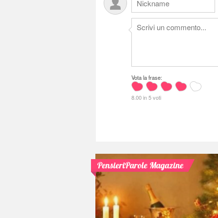
Vota la frase:
8.00 in 5 voti
PensieriParole Magazine