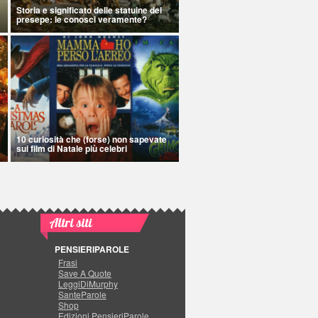
Storia e significato delle statuine del
presepe: le conosci veramente?
10 curiosità che (forse) non sapevate
sui film di Natale più celebri
Altri siti
PENSIERIPAROLE
Frasi
Save A Quote
LeggiDiMurphy
SanteParole
Shop
Edizioni PensieriParole