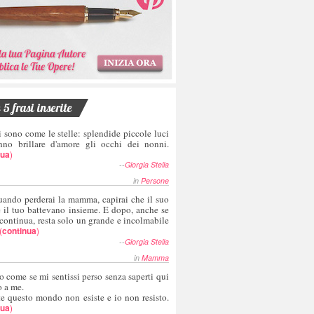
5 frasi inserite
i sono come le stelle: splendide piccole luci
nno brillare d'amore gli occhi dei nonni.
nua
)
--
Giorgia Stella
in
Persone
uando perderai la mamma, capirai che il suo
e il tuo battevano insieme. E dopo, anche se
 continua, resta solo un grande e incolmabile
(
continua
)
--
Giorgia Stella
in
Mamma
o come se mi sentissi perso senza saperti qui
o a me.
te questo mondo non esiste e io non resisto.
nua
)