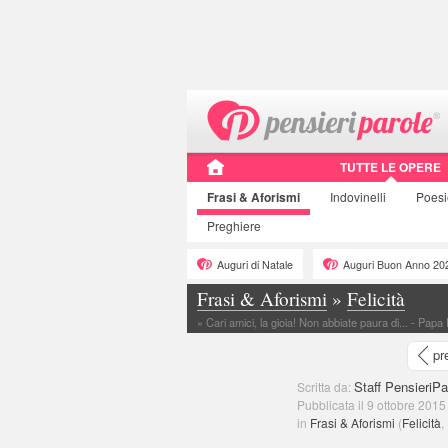
TUTTE LE OPERE
Frasi
& Aforismi
Indovinelli
Poes
Preghiere
Auguri di Natale
Auguri Buon Anno 20
Frasi & Aforismi
»
Felicità
»
Cari amici, la gioia! Non abbiate paura di... - Pa
pr
Staff PensieriPa
Scritta da:
Pubblicata il 9 ottobre 2015
in
Frasi & Aforismi
(
Felicità
,