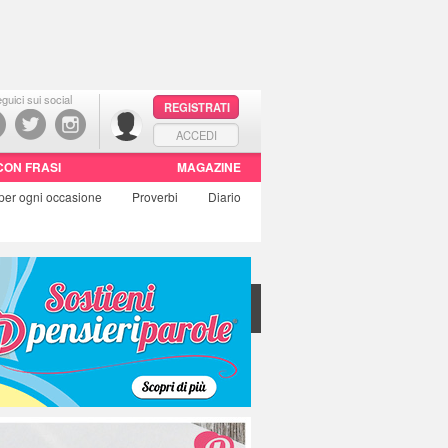
guici sui social
REGISTRATI
ACCEDI
CON FRASI
MAGAZINE
per ogni occasione
Proverbi
Diario