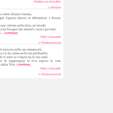
--
Pablitos Los Sconditos
in
Persone
a altrui dilania l'anima,
pre l'agonia finisce in abbandono e forzata
 mai vittoria nella lotta, né trionfo.
a ha bisogno dei mortali e non è per tutti,
...
(
continua
)
--
Pietro Colucciello
in
Poesie personali
 ti trascina nella sua immensità,
ia e ti da calma nella sua profondità,
o ti senti avvolgere tra le sue onde
hi di raggiungere la riva capisci la vera
 della Vita.
(
continua
)
--
Pietro Colucciello
in
Poesie personali