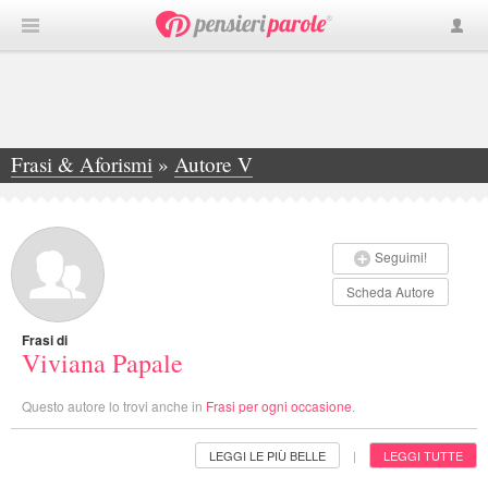
Frasi & Aforismi
»
Autore V
»
Viviana Papale
Seguimi!
Scheda Autore
Frasi di
Viviana Papale
Questo autore lo trovi anche in
Frasi per ogni occasione
.
LEGGI LE PIÙ BELLE
LEGGI TUTTE
|