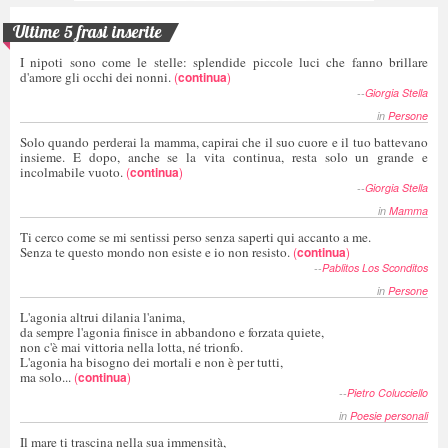
Ultime 5 frasi inserite
I nipoti sono come le stelle: splendide piccole luci che fanno brillare
d'amore gli occhi dei nonni.
(
continua
)
--
Giorgia Stella
in
Persone
Solo quando perderai la mamma, capirai che il suo cuore e il tuo battevano
insieme. E dopo, anche se la vita continua, resta solo un grande e
incolmabile vuoto.
(
continua
)
--
Giorgia Stella
in
Mamma
Ti cerco come se mi sentissi perso senza saperti qui accanto a me.
Senza te questo mondo non esiste e io non resisto.
(
continua
)
--
Pablitos Los Sconditos
in
Persone
L'agonia altrui dilania l'anima,
da sempre l'agonia finisce in abbandono e forzata quiete,
non c'è mai vittoria nella lotta, né trionfo.
L'agonia ha bisogno dei mortali e non è per tutti,
ma solo...
(
continua
)
--
Pietro Colucciello
in
Poesie personali
Il mare ti trascina nella sua immensità,