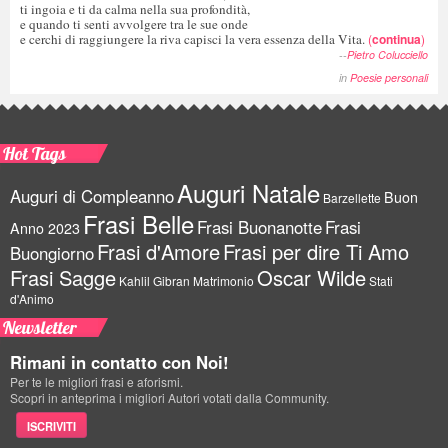
ti ingoia e ti da calma nella sua profondità,
e quando ti senti avvolgere tra le sue onde
e cerchi di raggiungere la riva capisci la vera essenza della Vita.
(
continua
)
--
Pietro Colucciello
in
Poesie personali
Hot Tags
Auguri Natale
Auguri di Compleanno
Buon
Barzellette
Frasi Belle
Frasi Buonanotte
Frasi
Anno 2023
Frasi d'Amore
Frasi per dire Ti Amo
Buongiorno
Frasi Sagge
Oscar Wilde
Kahlil Gibran
Matrimonio
Stati
d'Animo
Newsletter
Rimani in contatto con Noi!
Per te le migliori frasi e aforismi.
Scopri in anteprima i migliori Autori votati dalla Community.
ISCRIVITI