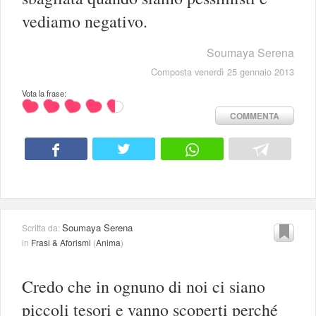
vediamo negativo.
Soumaya Serena
Composta venerdì 25 gennaio 2013
Vota la frase:
COMMENTA
Soumaya Serena
Scritta da:
in
Frasi & Aforismi
(
Anima
)
Credo che in ognuno di noi ci siano
piccoli tesori e vanno scoperti perché