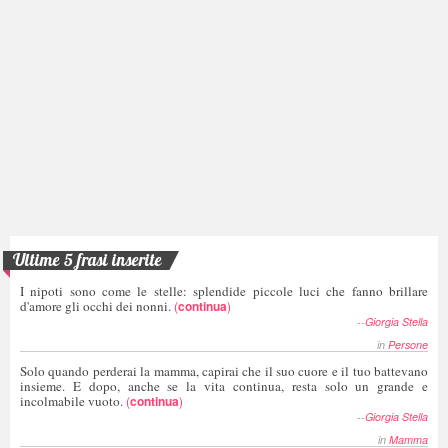
Ultime 5 frasi inserite
I nipoti sono come le stelle: splendide piccole luci che fanno brillare
d'amore gli occhi dei nonni.
(
continua
)
--
Giorgia Stella
in
Persone
Solo quando perderai la mamma, capirai che il suo cuore e il tuo battevano
insieme. E dopo, anche se la vita continua, resta solo un grande e
incolmabile vuoto.
(
continua
)
--
Giorgia Stella
in
Mamma