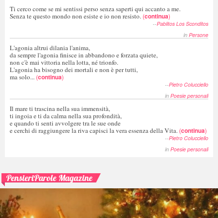
Ti cerco come se mi sentissi perso senza saperti qui accanto a me.
Senza te questo mondo non esiste e io non resisto.
(
continua
)
--
Pablitos Los Sconditos
in
Persone
L'agonia altrui dilania l'anima,
da sempre l'agonia finisce in abbandono e forzata quiete,
non c'è mai vittoria nella lotta, né trionfo.
L'agonia ha bisogno dei mortali e non è per tutti,
ma solo...
(
continua
)
--
Pietro Colucciello
in
Poesie personali
Il mare ti trascina nella sua immensità,
ti ingoia e ti da calma nella sua profondità,
e quando ti senti avvolgere tra le sue onde
e cerchi di raggiungere la riva capisci la vera essenza della Vita.
(
continua
)
--
Pietro Colucciello
in
Poesie personali
PensieriParole Magazine