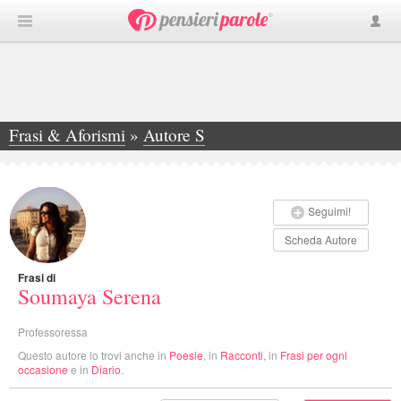
Frasi & Aforismi
»
Autore S
»
Soumaya Serena
Seguimi!
Scheda Autore
Frasi di
Soumaya Serena
Professoressa
Questo autore lo trovi anche in
Poesie
, in
Racconti
, in
Frasi per ogni
occasione
e in
Diario
.