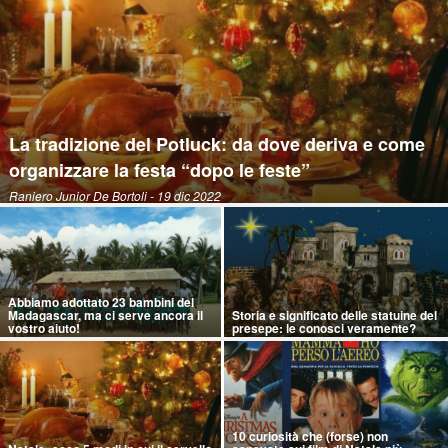
La tradizione del Potluck: da dove deriva e come
organizzare la festa “dopo le feste”
Raniero Junior De Bortoli
- 19 dic 2022
Abbiamo adottato 23 bambini del
Madagascar, ma ci serve ancora il
Storia e significato delle statuine del
vostro aiuto!
presepe: le conosci veramente?
10 curiosità che (forse) non