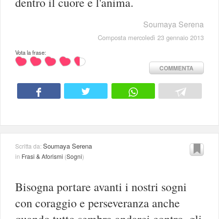
dentro il cuore e l'anima.
Soumaya Serena
Composta mercoledì 23 gennaio 2013
Vota la frase:
COMMENTA
Soumaya Serena
Scritta da:
in
Frasi & Aforismi
(
Sogni
)
Bisogna portare avanti i nostri sogni
con coraggio e perseveranza anche
quando tutto sembra andarci contro, gli