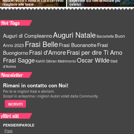
Natale: ecco 5 modi in cui il cervello
sapevate sui film di Natale più
reagisce alle feste
celebri
Hot Tags
Auguri Natale
Auguri di Compleanno
Buon
Barzellette
Frasi Belle
Frasi Buonanotte
Frasi
Anno 2023
Frasi d'Amore
Frasi per dire Ti Amo
Buongiorno
Frasi Sagge
Oscar Wilde
Kahlil Gibran
Matrimonio
Stati
d'Animo
Newsletter
Rimani in contatto con Noi!
Per te le migliori frasi e aforismi.
Scopri in anteprima i migliori Autori votati dalla Community.
ISCRIVITI
Altri siti
PENSIERIPAROLE
Frasi