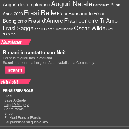
Auguri Natale
Auguri di Compleanno
Buon
Barzellette
Frasi Belle
Frasi Buonanotte
Frasi
Anno 2023
Frasi d'Amore
Frasi per dire Ti Amo
Buongiorno
Frasi Sagge
Oscar Wilde
Kahlil Gibran
Matrimonio
Stati
d'Animo
Newsletter
Rimani in contatto con Noi!
Per te le migliori frasi e aforismi.
Scopri in anteprima i migliori Autori votati dalla Community.
ISCRIVITI
Altri siti
PENSIERIPAROLE
Frasi
Save A Quote
LeggiDiMurphy
SanteParole
Shop
Edizioni PensieriParole
Fai pubblicità su questo sito