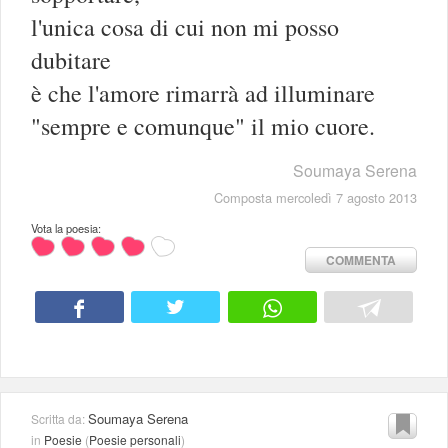
l'unica cosa di cui non mi posso
dubitare
è che l'amore rimarrà ad illuminare
"sempre e comunque" il mio cuore.
Soumaya Serena
Composta mercoledì 7 agosto 2013
Vota la poesia:
COMMENTA
Soumaya Serena
Scritta da:
in
Poesie
(
Poesie personali
)