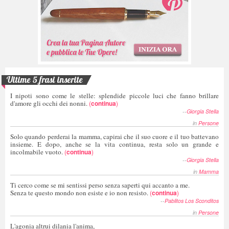
Ultime 5 frasi inserite
I nipoti sono come le stelle: splendide piccole luci che fanno brillare
d'amore gli occhi dei nonni.
(
continua
)
--
Giorgia Stella
in
Persone
Solo quando perderai la mamma, capirai che il suo cuore e il tuo battevano
insieme. E dopo, anche se la vita continua, resta solo un grande e
incolmabile vuoto.
(
continua
)
--
Giorgia Stella
in
Mamma
Ti cerco come se mi sentissi perso senza saperti qui accanto a me.
Senza te questo mondo non esiste e io non resisto.
(
continua
)
--
Pablitos Los Sconditos
in
Persone
L'agonia altrui dilania l'anima,