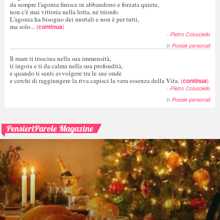
da sempre l'agonia finisce in abbandono e forzata quiete,
non c'è mai vittoria nella lotta, né trionfo.
L'agonia ha bisogno dei mortali e non è per tutti,
ma solo...
(
continua
)
--
Pietro Colucciello
in
Poesie personali
Il mare ti trascina nella sua immensità,
ti ingoia e ti da calma nella sua profondità,
e quando ti senti avvolgere tra le sue onde
e cerchi di raggiungere la riva capisci la vera essenza della Vita.
(
continua
)
--
Pietro Colucciello
in
Poesie personali
PensieriParole Magazine