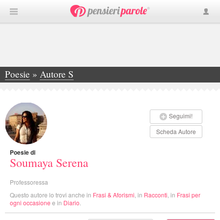
Poesie
»
Autore S
»
Soumaya Serena
Seguimi!
Scheda Autore
Poesie di
Soumaya Serena
Professoressa
Questo autore lo trovi anche in
Frasi & Aforismi
, in
Racconti
, in
Frasi per
ogni occasione
e in
Diario
.