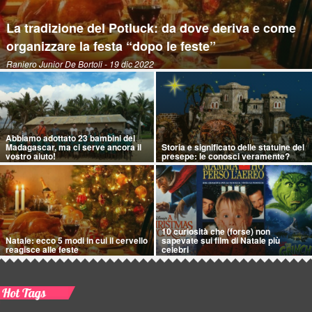
La tradizione del Potluck: da dove deriva e come
organizzare la festa “dopo le feste”
Raniero Junior De Bortoli
- 19 dic 2022
Abbiamo adottato 23 bambini del
Madagascar, ma ci serve ancora il
Storia e significato delle statuine del
vostro aiuto!
presepe: le conosci veramente?
10 curiosità che (forse) non
Natale: ecco 5 modi in cui il cervello
sapevate sui film di Natale più
reagisce alle feste
celebri
Hot Tags