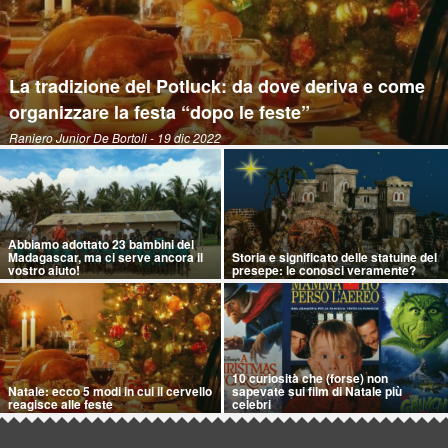
La tradizione del Potluck: da dove deriva e come
organizzare la festa “dopo le feste”
Raniero Junior De Bortoli
- 19 dic 2022
Abbiamo adottato 23 bambini del
Madagascar, ma ci serve ancora il
Storia e significato delle statuine del
vostro aiuto!
presepe: le conosci veramente?
10 curiosità che (forse) non
Natale: ecco 5 modi in cui il cervello
sapevate sui film di Natale più
reagisce alle feste
celebri