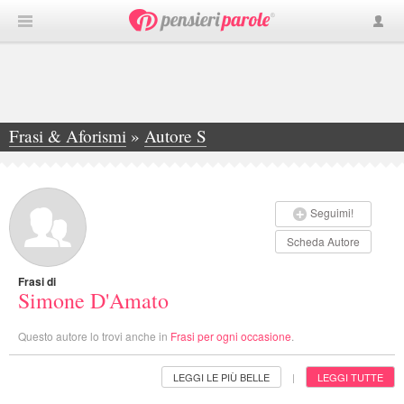
Frasi & Aforismi
»
Autore S
»
Simone D'Amato
Seguimi!
Scheda Autore
Frasi di
Simone D'Amato
Questo autore lo trovi anche in
Frasi per ogni occasione
.
LEGGI LE PIÙ BELLE
LEGGI TUTTE
|