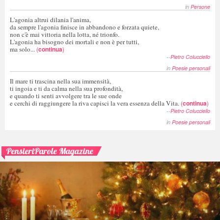
in
Persone
L'agonia altrui dilania l'anima,
da sempre l'agonia finisce in abbandono e forzata quiete,
non c'è mai vittoria nella lotta, né trionfo.
L'agonia ha bisogno dei mortali e non è per tutti,
ma solo...
(
continua
)
--
Pietro Colucciello
in
Poesie personali
Il mare ti trascina nella sua immensità,
ti ingoia e ti da calma nella sua profondità,
e quando ti senti avvolgere tra le sue onde
e cerchi di raggiungere la riva capisci la vera essenza della Vita.
(
continua
)
--
Pietro Colucciello
in
Poesie personali
PensieriParole Magazine