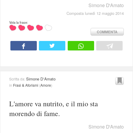
Simone D'Amato
Composta lunedì 12 maggio 2014
Vota la frase:
COMMENTA
Simone D'Amato
Scritta da:
in
Frasi & Aforismi
(
Amore
)
L'amore va nutrito, e il mio sta
morendo di fame.
Simone D'Amato