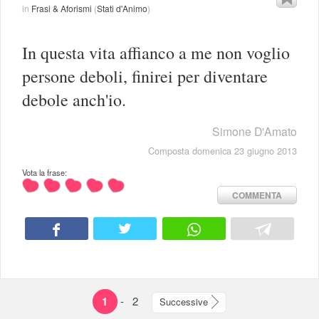
in
Frasi & Aforismi
(
Stati d'Animo
)
In questa vita affianco a me non voglio
persone deboli, finirei per diventare
debole anch'io.
Simone D'Amato
Composta domenica 23 giugno 2013
Vota la frase:
COMMENTA
1
-
2
Successive