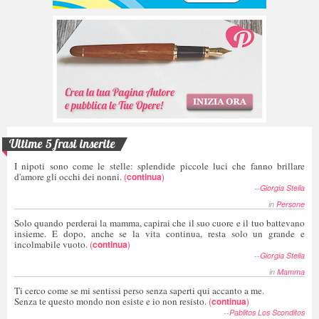
Ultime 5 frasi inserite
I nipoti sono come le stelle: splendide piccole luci che fanno brillare
d'amore gli occhi dei nonni.
(
continua
)
--
Giorgia Stella
in
Persone
Solo quando perderai la mamma, capirai che il suo cuore e il tuo battevano
insieme. E dopo, anche se la vita continua, resta solo un grande e
incolmabile vuoto.
(
continua
)
--
Giorgia Stella
in
Mamma
Ti cerco come se mi sentissi perso senza saperti qui accanto a me.
Senza te questo mondo non esiste e io non resisto.
(
continua
)
--
Pablitos Los Sconditos