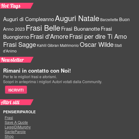
Hot Tags
Auguri Natale
Auguri di Compleanno
Buon
Barzellette
Frasi Belle
Frasi Buonanotte
Frasi
Anno 2023
Frasi d'Amore
Frasi per dire Ti Amo
Buongiorno
Frasi Sagge
Oscar Wilde
Kahlil Gibran
Matrimonio
Stati
d'Animo
Newsletter
Rimani in contatto con Noi!
Per te le migliori frasi e aforismi.
Scopri in anteprima i migliori Autori votati dalla Community.
ISCRIVITI
Altri siti
PENSIERIPAROLE
Frasi
Save A Quote
LeggiDiMurphy
SanteParole
Shop