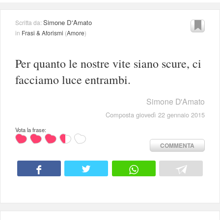
Simone D'Amato
Scritta da:
in
Frasi & Aforismi
(
Amore
)
Per quanto le nostre vite siano scure, ci
facciamo luce entrambi.
Simone D'Amato
Composta giovedì 22 gennaio 2015
Vota la frase:
COMMENTA