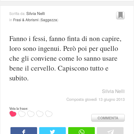
Silvia Nelli
Scritta da:
in
Frasi & Aforismi
(
Saggezza
)
Fanno i fessi, fanno finta di non capire,
loro sono ingenui. Però poi per quello
che gli conviene come lo sanno usare
bene il cervello. Capiscono tutto e
subito.
Silvia Nelli
Composta giovedì 13 giugno 2013
Vota la frase:
COMMENTA