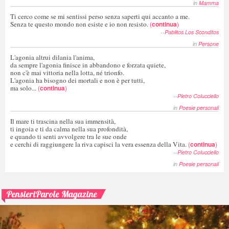
in
Mamma
Ti cerco come se mi sentissi perso senza saperti qui accanto a me.
Senza te questo mondo non esiste e io non resisto.
(
continua
)
--
Pablitos Los Sconditos
in
Persone
L'agonia altrui dilania l'anima,
da sempre l'agonia finisce in abbandono e forzata quiete,
non c'è mai vittoria nella lotta, né trionfo.
L'agonia ha bisogno dei mortali e non è per tutti,
ma solo...
(
continua
)
--
Pietro Colucciello
in
Poesie personali
Il mare ti trascina nella sua immensità,
ti ingoia e ti da calma nella sua profondità,
e quando ti senti avvolgere tra le sue onde
e cerchi di raggiungere la riva capisci la vera essenza della Vita.
(
continua
)
--
Pietro Colucciello
in
Poesie personali
PensieriParole Magazine