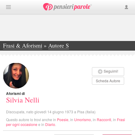
Frasi & Aforismi
»
Autore S
»
Silvia Nelli
Seguimi!
Scheda Autore
Aforismi di
Silvia Nelli
Disccupata, nato giovedì 14 giugno 1973 a Pisa (Italia)
Questo autore lo trovi anche in
Poesie
, in
Umorismo
, in
Racconti
, in
Frasi
per ogni occasione
e in
Diario
.