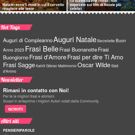
10 curiosità che (forse) non
Natale: ecco 5 modi in cui il cervello
sapevate sui film di Natale più
reagisce alle feste
celebri
Hot Tags
Auguri Natale
Auguri di Compleanno
Buon
Barzellette
Frasi Belle
Frasi Buonanotte
Frasi
Anno 2023
Frasi d'Amore
Frasi per dire Ti Amo
Buongiorno
Frasi Sagge
Oscar Wilde
Kahlil Gibran
Matrimonio
Stati
d'Animo
Newsletter
Rimani in contatto con Noi!
Per te le migliori frasi e aforismi.
Scopri in anteprima i migliori Autori votati dalla Community.
ISCRIVITI
Altri siti
PENSIERIPAROLE