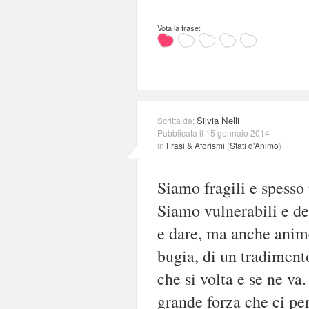
Vota la frase:
Silvia Nelli
Scritta da:
Pubblicata il 15 gennaio 2014
in
Frasi & Aforismi
(
Stati d'Animo
)
Siamo fragili e spesso
Siamo vulnerabili e d
e dare, ma anche anime
bugia, di un tradiment
che si volta e se ne 
grande forza che ci perm