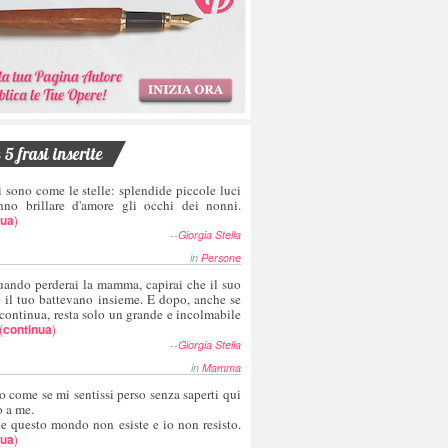
5 frasi inserite
i sono come le stelle: splendide piccole luci
nno brillare d'amore gli occhi dei nonni.
nua
)
--
Giorgia Stella
in
Persone
uando perderai la mamma, capirai che il suo
e il tuo battevano insieme. E dopo, anche se
 continua, resta solo un grande e incolmabile
(
continua
)
--
Giorgia Stella
in
Mamma
o come se mi sentissi perso senza saperti qui
o a me.
te questo mondo non esiste e io non resisto.
nua
)