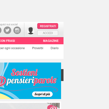
guici sui social
REGISTRATI
ACCEDI
CON FRASI
MAGAZINE
per ogni occasione
Proverbi
Diario