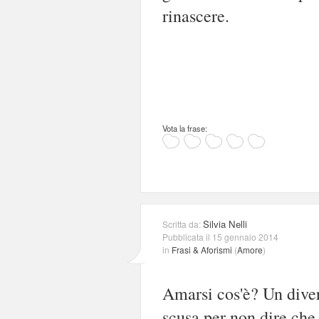
rinascere.
Vota la frase:
Silvia Nelli
Scritta da:
Pubblicata il 15 gennaio 2014
in
Frasi & Aforismi
(
Amore
)
Amarsi cos'è? Un diver
scusa per non dire che