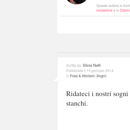
Questo autore lo trov
occasione
e in
Diario
Silvia Nelli
Scritta da:
Pubblicata il 15 gennaio 2014
in
Frasi & Aforismi
(
Sogni
)
Ridateci i nostri sogni
stanchi.