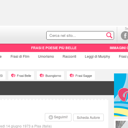
Se
FRASI E POESIE PIÙ BELLE
IMMAGINI 
ie
Frasi di
Film
Umorismo
Racconti
Leggi di Murphy
Frasi
23
Frasi Belle
Buongiorno
Frasi Sagge
Seguimi!
Scheda Autore
edì 14 giugno 1973 a Pisa (Italia)