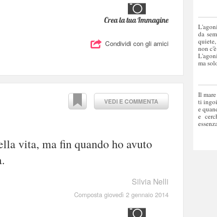
Crea la tua Immagine
L'agoni
da sem
quiete,
Condividi con gli amici
non c'è
L'agoni
ma solo
Il mare
VEDI E COMMENTA
ti ingo
e quand
e cerc
essenza
lla vita, ma fin quando ho avuto
a.
Silvia Nelli
Composta giovedì 2 gennaio 2014