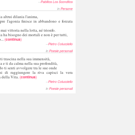
--
Pablitos Los Sconditos
in
Persone
a altrui dilania l'anima,
pre l'agonia finisce in abbandono e forzata
 mai vittoria nella lotta, né trionfo.
a ha bisogno dei mortali e non è per tutti,
...
(
continua
)
--
Pietro Colucciello
in
Poesie personali
 ti trascina nella sua immensità,
ia e ti da calma nella sua profondità,
o ti senti avvolgere tra le sue onde
hi di raggiungere la riva capisci la vera
 della Vita.
(
continua
)
--
Pietro Colucciello
in
Poesie personali