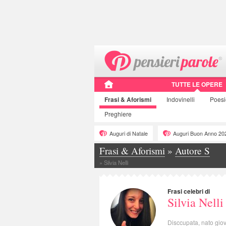
TUTTE LE OPERE
Frasi
& Aforismi
Indovinelli
Poes
Preghiere
Auguri di Natale
Auguri Buon Anno 20
Frasi & Aforismi
»
Autore S
»
Silvia Nelli
Frasi celebri di
Silvia Nelli
Disccupata, nato giov