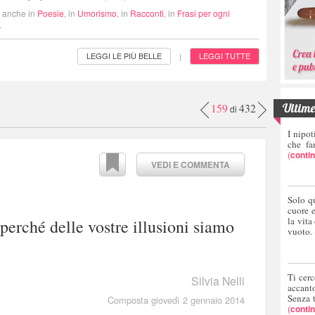
i anche in
Poesie
, in
Umorismo
, in
Racconti
, in
Frasi per ogni
.
LEGGI LE PIÙ BELLE
LEGGI TUTTE
|
Ultime 
159
432
di
I nipot
che fa
(
conti
VEDI E COMMENTA
Solo q
cuore 
la vita
 perché delle vostre illusioni siamo
vuoto.
Ti cerc
Silvia Nelli
accant
Senza 
Composta giovedì 2 gennaio 2014
(
conti