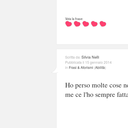
Vota la frase:
Silvia Nelli
Scritta da:
Pubblicata il 15 gennaio 2014
in
Frasi & Aforismi
(
Abilità
)
Ho perso molte cose ne
me ce l'ho sempre fatt