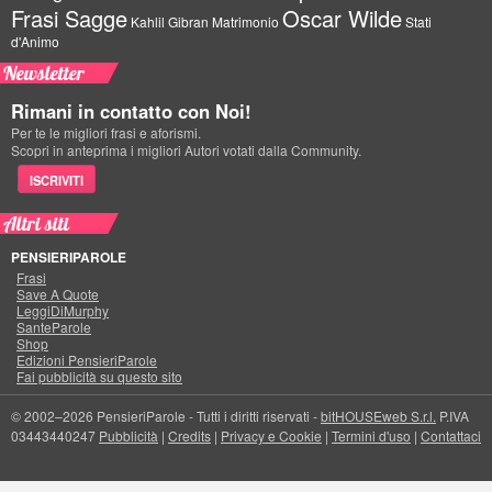
Frasi Sagge
Oscar Wilde
Kahlil Gibran
Matrimonio
Stati
d'Animo
Newsletter
Rimani in contatto con Noi!
Per te le migliori frasi e aforismi.
Scopri in anteprima i migliori Autori votati dalla Community.
ISCRIVITI
Altri siti
PENSIERIPAROLE
Frasi
Save A Quote
LeggiDiMurphy
SanteParole
Shop
Edizioni PensieriParole
Fai pubblicità su questo sito
© 2002–2026 PensieriParole - Tutti i diritti riservati -
bitHOUSEweb S.r.l.
P.IVA
03443440247
Pubblicità
|
Credits
|
Privacy e Cookie
|
Termini d'uso
|
Contattaci