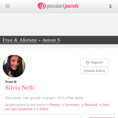
Frasi & Aforismi
»
Autore S
»
Silvia Nelli
Seguimi!
Scheda Autore
Frasi di
Silvia Nelli
Disccupata, nato giovedì 14 giugno 1973 a Pisa (Italia)
Questo autore lo trovi anche in
Poesie
, in
Umorismo
, in
Racconti
, in
Frasi
per ogni occasione
e in
Diario
.