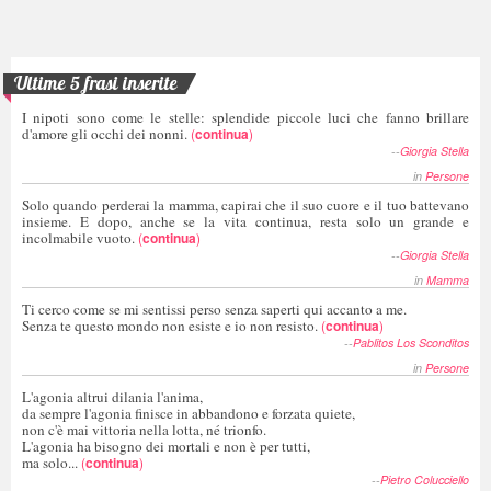
Ultime 5 frasi inserite
I nipoti sono come le stelle: splendide piccole luci che fanno brillare
d'amore gli occhi dei nonni.
(
continua
)
--
Giorgia Stella
in
Persone
Solo quando perderai la mamma, capirai che il suo cuore e il tuo battevano
insieme. E dopo, anche se la vita continua, resta solo un grande e
incolmabile vuoto.
(
continua
)
--
Giorgia Stella
in
Mamma
Ti cerco come se mi sentissi perso senza saperti qui accanto a me.
Senza te questo mondo non esiste e io non resisto.
(
continua
)
--
Pablitos Los Sconditos
in
Persone
L'agonia altrui dilania l'anima,
da sempre l'agonia finisce in abbandono e forzata quiete,
non c'è mai vittoria nella lotta, né trionfo.
L'agonia ha bisogno dei mortali e non è per tutti,
ma solo...
(
continua
)
--
Pietro Colucciello