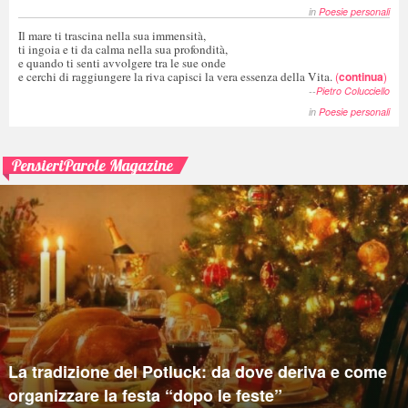
in
Poesie personali
Il mare ti trascina nella sua immensità,
ti ingoia e ti da calma nella sua profondità,
e quando ti senti avvolgere tra le sue onde
e cerchi di raggiungere la riva capisci la vera essenza della Vita.
(
continua
)
--
Pietro Colucciello
in
Poesie personali
PensieriParole Magazine
La tradizione del Potluck: da dove deriva e come
organizzare la festa “dopo le feste”