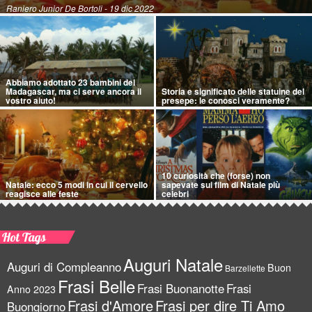
Raniero Junior De Bortoli
- 19 dic 2022
Abbiamo adottato 23 bambini del
Madagascar, ma ci serve ancora il
Storia e significato delle statuine del
vostro aiuto!
presepe: le conosci veramente?
10 curiosità che (forse) non
Natale: ecco 5 modi in cui il cervello
sapevate sui film di Natale più
reagisce alle feste
celebri
Hot Tags
Auguri Natale
Auguri di Compleanno
Buon
Barzellette
Frasi Belle
Frasi Buonanotte
Frasi
Anno 2023
Frasi d'Amore
Frasi per dire Ti Amo
Buongiorno