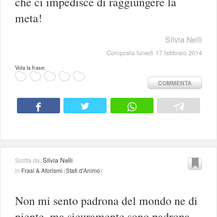
che ci impedisce di raggiungere la
meta!
Silvia Nelli
Composta lunedì 17 febbraio 2014
Vota la frase:
COMMENTA
Silvia Nelli
Scritta da:
in
Frasi & Aforismi
(
Stati d'Animo
)
Non mi sento padrona del mondo ne di
niente, ma sicuramente sono padrona