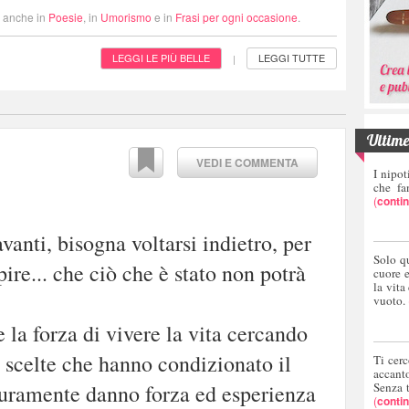
i anche in
Poesie
, in
Umorismo
e in
Frasi per ogni occasione
.
LEGGI LE PIÙ BELLE
LEGGI TUTTE
|
Ultime 
VEDI E COMMENTA
I nipot
che fa
(
conti
anti, bisogna voltarsi indietro, per
Solo q
ire... che ciò che è stato non potrà
cuore 
la vita
vuoto.
e la forza di vivere la vita cercando
e scelte che hanno condizionato il
Ti cerc
accant
curamente danno forza ed esperienza
Senza 
(
conti