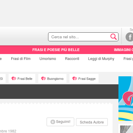
Se
FRASI E POESIE PIÙ BELLE
IMMAGINI 
ie
Frasi di
Film
Umorismo
Racconti
Leggi di Murphy
Frasi
23
Frasi Belle
Buongiorno
Frasi Sagge
Seguimi!
Scheda Autore
embre 1982