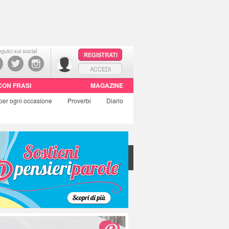
guici sui social
REGISTRATI
ACCEDI
CON FRASI
MAGAZINE
per ogni occasione
Proverbi
Diario