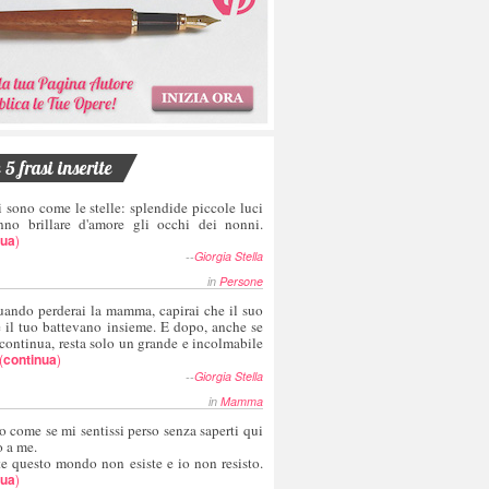
5 frasi inserite
i sono come le stelle: splendide piccole luci
nno brillare d'amore gli occhi dei nonni.
nua
)
--
Giorgia Stella
in
Persone
uando perderai la mamma, capirai che il suo
e il tuo battevano insieme. E dopo, anche se
 continua, resta solo un grande e incolmabile
(
continua
)
--
Giorgia Stella
in
Mamma
o come se mi sentissi perso senza saperti qui
o a me.
te questo mondo non esiste e io non resisto.
nua
)