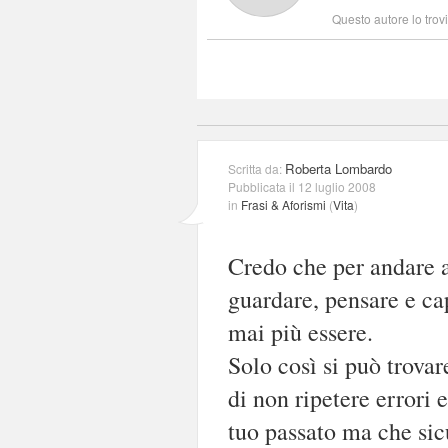
Questo autore lo trov
Roberta Lombardo
Scritta da:
Pubblicata il 12 luglio 2008
in
Frasi & Aforismi
(
Vita
)
Credo che per andare av
guardare, pensare e cap
mai più essere.
Solo così si può trovar
di non ripetere errori 
tuo passato ma che si