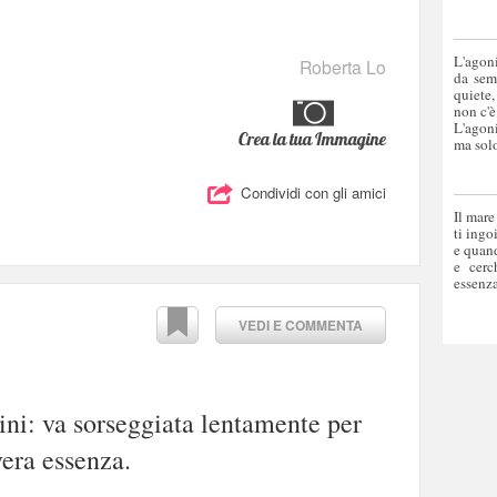
L'agoni
Roberta Lo
da sem
quiete,
non c'è
L'agoni
Crea la tua Immagine
ma solo
Condividi con gli amici
Il mare
ti ingo
e quand
e cerc
essenza
VEDI E COMMENTA
ini: va sorseggiata lentamente per
vera essenza.