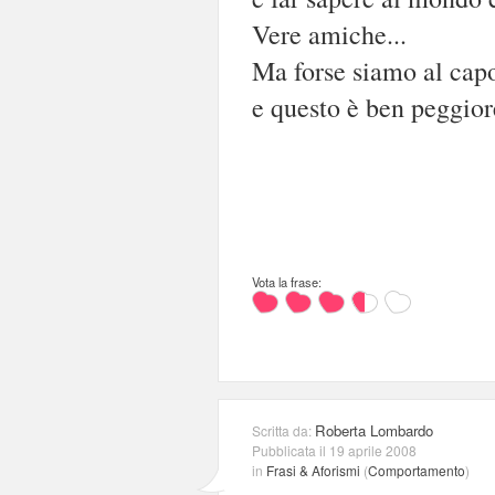
Vere amiche...
Ma forse siamo al cap
e questo è ben peggior
Vota la frase:
Roberta Lombardo
Scritta da:
Pubblicata il 19 aprile 2008
in
Frasi & Aforismi
(
Comportamento
)