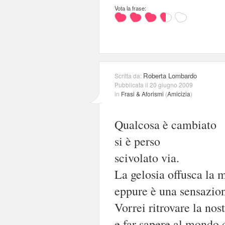
Vota la frase:
Roberta Lombardo
Scritta da:
Pubblicata il 20 giugno 2009
in
Frasi & Aforismi
(
Amicizia
)
Qualcosa è cambiato
si è perso
scivolato via.
La gelosia offusca la 
eppure è una sensazio
Vorrei ritrovare la nos
e far sapere al mondo