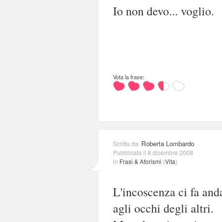
Io non devo... voglio.
Vota la frase:
Roberta Lombardo
Scritta da:
Pubblicata il 8 dicembre 2008
in
Frasi & Aforismi
(
Vita
)
L'incoscenza ci fa andar
agli occhi degli altri.