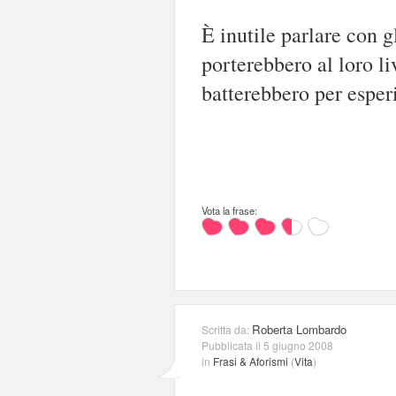
È inutile parlare con g
porterebbero al loro li
batterebbero per esper
Vota la frase:
Roberta Lombardo
Scritta da:
Pubblicata il 5 giugno 2008
in
Frasi & Aforismi
(
Vita
)