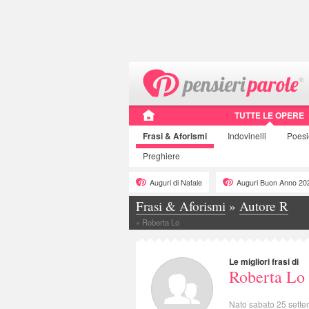
TUTTE LE OPERE
Frasi
& Aforismi
Indovinelli
Poes
Preghiere
Auguri di Natale
Auguri Buon Anno 20
Frasi & Aforismi
»
Autore R
»
Roberta Lo
Le migliori frasi di
Roberta Lo
Nato sabato 25 sett