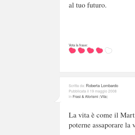
al tuo futuro.
Vota la frase:
Roberta Lombardo
Scritta da:
Pubblicata il 19 maggio 2008
in
Frasi & Aforismi
(
Vita
)
La vita è come il Mart
poterne assaporare la 