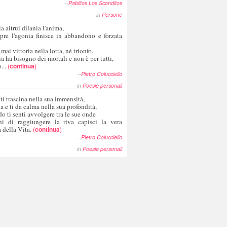
--
Pablitos Los Sconditos
in
Persone
a altrui dilania l'anima,
pre l'agonia finisce in abbandono e forzata
 mai vittoria nella lotta, né trionfo.
a ha bisogno dei mortali e non è per tutti,
...
(
continua
)
--
Pietro Colucciello
in
Poesie personali
 ti trascina nella sua immensità,
ia e ti da calma nella sua profondità,
o ti senti avvolgere tra le sue onde
hi di raggiungere la riva capisci la vera
 della Vita.
(
continua
)
--
Pietro Colucciello
in
Poesie personali