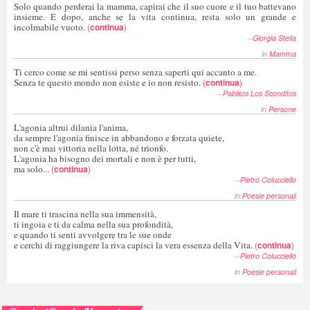
Solo quando perderai la mamma, capirai che il suo cuore e il tuo battevano
insieme. E dopo, anche se la vita continua, resta solo un grande e
incolmabile vuoto.
(
continua
)
--
Giorgia Stella
in
Mamma
Ti cerco come se mi sentissi perso senza saperti qui accanto a me.
Senza te questo mondo non esiste e io non resisto.
(
continua
)
--
Pablitos Los Sconditos
in
Persone
L'agonia altrui dilania l'anima,
da sempre l'agonia finisce in abbandono e forzata quiete,
non c'è mai vittoria nella lotta, né trionfo.
L'agonia ha bisogno dei mortali e non è per tutti,
ma solo...
(
continua
)
--
Pietro Colucciello
in
Poesie personali
Il mare ti trascina nella sua immensità,
ti ingoia e ti da calma nella sua profondità,
e quando ti senti avvolgere tra le sue onde
e cerchi di raggiungere la riva capisci la vera essenza della Vita.
(
continua
)
--
Pietro Colucciello
in
Poesie personali