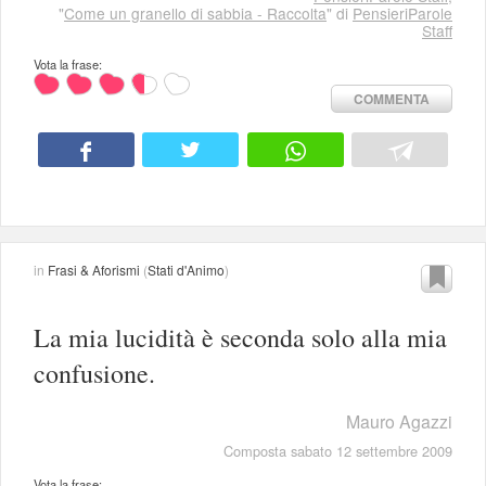
"
Come un granello di sabbia - Raccolta
" di
PensieriParole
Staff
Vota la frase:
COMMENTA
in
Frasi & Aforismi
(
Stati d'Animo
)
La mia lucidità è seconda solo alla mia
confusione.
Mauro Agazzi
Composta sabato 12 settembre 2009
Vota la frase: