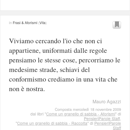
in
Frasi & Aforismi
(
Vita
)
Viviamo cercando l'io che non ci
appartiene, uniformati dalle regole
pensiamo le stesse cose, percorriamo le
medesime strade, schiavi del
conformismo crediamo in una vita che
non è nostra.
Mauro Agazzi
Composta mercoledì 18 novembre 2009
dai libri "
Come un granello di sabbia - Aforismi
" di
PensieriParole Staff
,
"
Come un granello di sabbia - Raccolta
" di
PensieriParole
Staff