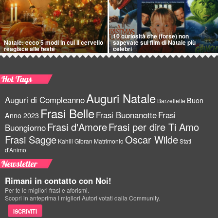
10 curiosità che (forse) non
Natale: ecco 5 modi in cui il cervello
sapevate sui film di Natale più
reagisce alle feste
celebri
Hot Tags
Auguri Natale
Auguri di Compleanno
Buon
Barzellette
Frasi Belle
Frasi Buonanotte
Frasi
Anno 2023
Frasi d'Amore
Frasi per dire Ti Amo
Buongiorno
Frasi Sagge
Oscar Wilde
Kahlil Gibran
Matrimonio
Stati
d'Animo
Newsletter
Rimani in contatto con Noi!
Per te le migliori frasi e aforismi.
Scopri in anteprima i migliori Autori votati dalla Community.
ISCRIVITI