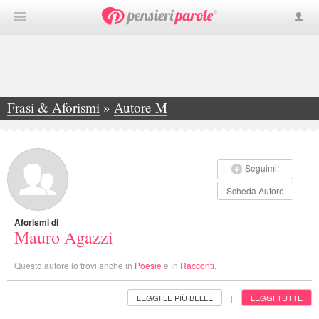
Frasi & Aforismi
»
Autore M
»
Mauro Agazzi
Seguimi!
Scheda Autore
Aforismi di
Mauro Agazzi
Questo autore lo trovi anche in
Poesie
e in
Racconti
.
LEGGI LE PIÙ BELLE
LEGGI TUTTE
|