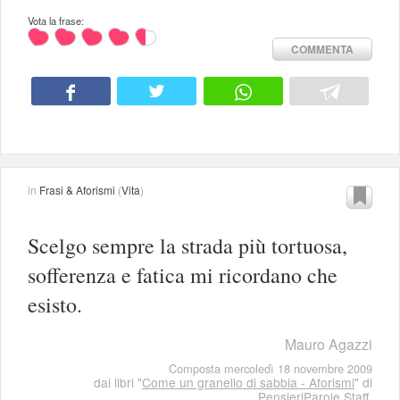
Vota la frase:
COMMENTA
in
Frasi & Aforismi
(
Vita
)
Scelgo sempre la strada più tortuosa,
sofferenza e fatica mi ricordano che
esisto.
Mauro Agazzi
Composta mercoledì 18 novembre 2009
dai libri "
Come un granello di sabbia - Aforismi
" di
PensieriParole Staff
,