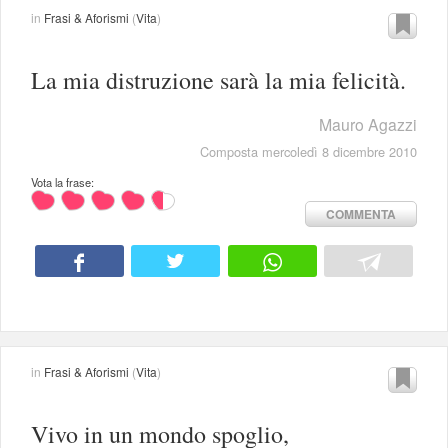
in
Frasi & Aforismi
(
Vita
)
La mia distruzione sarà la mia felicità.
Mauro Agazzi
Composta mercoledì 8 dicembre 2010
Vota la frase:
COMMENTA
in
Frasi & Aforismi
(
Vita
)
Vivo in un mondo spoglio,