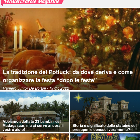
PensieriParole Magazine
La tradizione del Potluck: da dove deriva e come
organizzare la festa “dopo le feste”
Raniero Junior De Bortoli
- 19 dic 2022
Abbiamo adottato 23 bambini del
Madagascar, ma ci serve ancora il
Storia e significato delle statuine del
vostro aiuto!
presepe: le conosci veramente?