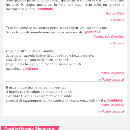
insieme. E dopo, anche se la vita continua, resta solo un grande e
incolmabile vuoto.
(
continua
)
--
Giorgia Stella
in
Mamma
Ti cerco come se mi sentissi perso senza saperti qui accanto a me.
Senza te questo mondo non esiste e io non resisto.
(
continua
)
--
Pablitos Los Sconditos
in
Persone
L'agonia altrui dilania l'anima,
da sempre l'agonia finisce in abbandono e forzata quiete,
non c'è mai vittoria nella lotta, né trionfo.
L'agonia ha bisogno dei mortali e non è per tutti,
ma solo...
(
continua
)
--
Pietro Colucciello
in
Poesie personali
Il mare ti trascina nella sua immensità,
ti ingoia e ti da calma nella sua profondità,
e quando ti senti avvolgere tra le sue onde
e cerchi di raggiungere la riva capisci la vera essenza della Vita.
(
continua
)
--
Pietro Colucciello
in
Poesie personali
PensieriParole Magazine