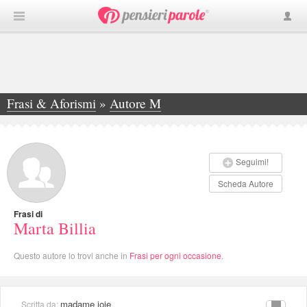
Frasi & Aforismi
»
Autore M
»
Marta Billia
Seguimi!
Scheda Autore
Frasi di
Marta Billia
Questo autore lo trovi anche in
Frasi per ogni occasione
.
madame joie
Scritta da: