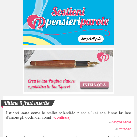
Ultime 5 frasi inserite
I nipoti sono come le stelle: splendide piccole luci che fanno brillare
d'amore gli occhi dei nonni.
(
continua
)
--
Giorgia Stella
in
Persone
Solo quando perderai la mamma, capirai che il suo cuore e il tuo battevano