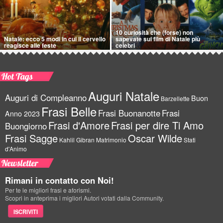
10 curiosità che (forse) non
Natale: ecco 5 modi in cui il cervello
sapevate sui film di Natale più
reagisce alle feste
celebri
Hot Tags
Auguri Natale
Auguri di Compleanno
Buon
Barzellette
Frasi Belle
Frasi Buonanotte
Frasi
Anno 2023
Frasi d'Amore
Frasi per dire Ti Amo
Buongiorno
Frasi Sagge
Oscar Wilde
Kahlil Gibran
Matrimonio
Stati
d'Animo
Newsletter
Rimani in contatto con Noi!
Per te le migliori frasi e aforismi.
Scopri in anteprima i migliori Autori votati dalla Community.
ISCRIVITI