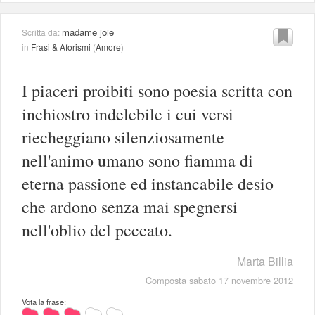
madame joie
Scritta da:
in
Frasi & Aforismi
(
Amore
)
I piaceri proibiti sono poesia scritta con
inchiostro indelebile i cui versi
riecheggiano silenziosamente
nell'animo umano sono fiamma di
eterna passione ed instancabile desio
che ardono senza mai spegnersi
nell'oblio del peccato.
Marta Billia
Composta sabato 17 novembre 2012
Vota la frase: