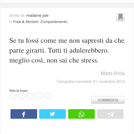
madame joie
Scritta da:
in
Frasi & Aforismi
(
Comportamento
)
Se tu fossi come me non sapresti da che
parte girarti. Tutti ti adulerebbero.
meglio così, non sai che stress.
Marta Billia
Composta mercoledì 21 novembre 2012
Vota la frase:
COMMENTA