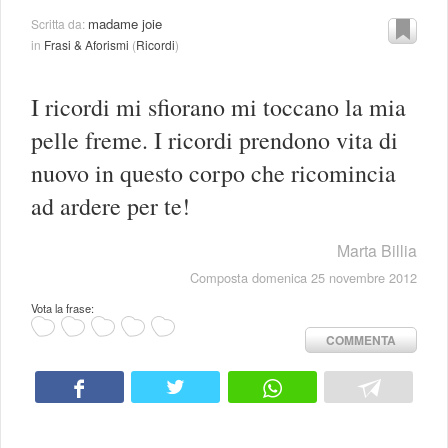
madame joie
Scritta da:
in
Frasi & Aforismi
(
Ricordi
)
I ricordi mi sfiorano mi toccano la mia
pelle freme. I ricordi prendono vita di
nuovo in questo corpo che ricomincia
ad ardere per te!
Marta Billia
Composta domenica 25 novembre 2012
Vota la frase:
COMMENTA