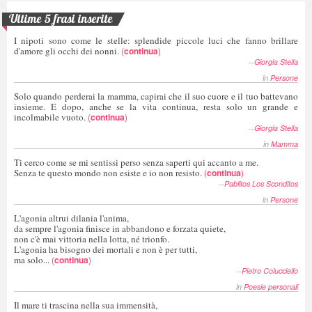
Ultime 5 frasi inserite
I nipoti sono come le stelle: splendide piccole luci che fanno brillare
d'amore gli occhi dei nonni.
(
continua
)
--
Giorgia Stella
in
Persone
Solo quando perderai la mamma, capirai che il suo cuore e il tuo battevano
insieme. E dopo, anche se la vita continua, resta solo un grande e
incolmabile vuoto.
(
continua
)
--
Giorgia Stella
in
Mamma
Ti cerco come se mi sentissi perso senza saperti qui accanto a me.
Senza te questo mondo non esiste e io non resisto.
(
continua
)
--
Pablitos Los Sconditos
in
Persone
L'agonia altrui dilania l'anima,
da sempre l'agonia finisce in abbandono e forzata quiete,
non c'è mai vittoria nella lotta, né trionfo.
L'agonia ha bisogno dei mortali e non è per tutti,
ma solo...
(
continua
)
--
Pietro Colucciello
in
Poesie personali
Il mare ti trascina nella sua immensità,