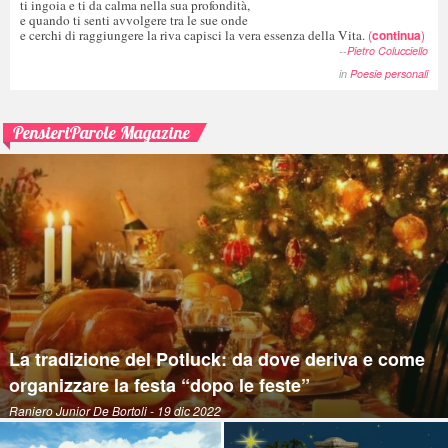
ti ingoia e ti da calma nella sua profondità,
e quando ti senti avvolgere tra le sue onde
e cerchi di raggiungere la riva capisci la vera essenza della Vita.
(
continua
)
--
Pietro Colucciello
in
Poesie personali
PensieriParole Magazine
La tradizione del Potluck: da dove deriva e come
organizzare la festa “dopo le feste”
Raniero Junior De Bortoli
- 19 dic 2022