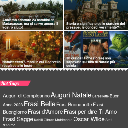
Abbiamo adottato 23 bambini del
Madagascar, ma ci serve ancora il
Storia e significato delle statuine del
vostro aiuto!
presepe: le conosci veramente?
10 curiosità che (forse) non
Natale: ecco 5 modi in cui il cervello
sapevate sui film di Natale più
reagisce alle feste
celebri
Hot Tags
Auguri Natale
Auguri di Compleanno
Buon
Barzellette
Frasi Belle
Frasi Buonanotte
Frasi
Anno 2023
Frasi d'Amore
Frasi per dire Ti Amo
Buongiorno
Frasi Sagge
Oscar Wilde
Kahlil Gibran
Matrimonio
Stati
d'Animo