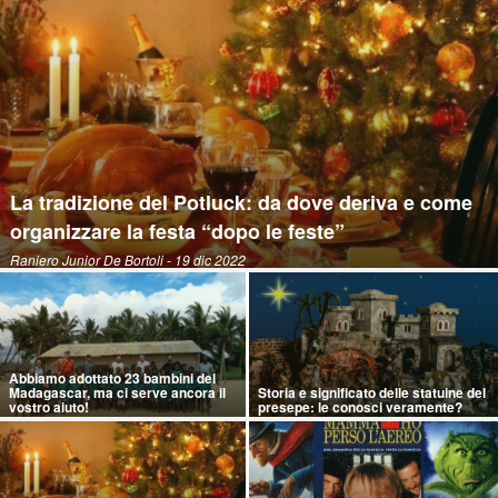
La tradizione del Potluck: da dove deriva e come
organizzare la festa “dopo le feste”
Raniero Junior De Bortoli
- 19 dic 2022
Abbiamo adottato 23 bambini del
Madagascar, ma ci serve ancora il
Storia e significato delle statuine del
vostro aiuto!
presepe: le conosci veramente?