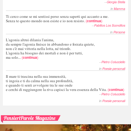
--
Giorgia Stella
in
Mamma
Ti cerco come se mi sentissi perso senza saperti qui accanto a me.
Senza te questo mondo non esiste e io non resisto.
(
continua
)
--
Pablitos Los Sconditos
in
Persone
L'agonia altrui dilania l'anima,
da sempre l'agonia finisce in abbandono e forzata quiete,
non c'è mai vittoria nella lotta, né trionfo.
L'agonia ha bisogno dei mortali e non è per tutti,
ma solo...
(
continua
)
--
Pietro Colucciello
in
Poesie personali
Il mare ti trascina nella sua immensità,
ti ingoia e ti da calma nella sua profondità,
e quando ti senti avvolgere tra le sue onde
e cerchi di raggiungere la riva capisci la vera essenza della Vita.
(
continua
)
--
Pietro Colucciello
in
Poesie personali
PensieriParole Magazine