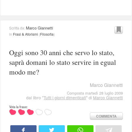
Marco Giannetti
Scritta da:
in
Frasi & Aforismi
(
Filosofia
)
Oggi sono 30 anni che servo lo stato,
saprà domani lo stato servire in egual
modo me?
Marco Giannetti
Composta martedì 28 luglio 2009
dal libro "
Tutti i giorni dimenticati
" di
Marco Giannetti
Vota la frase:
COMMENTA