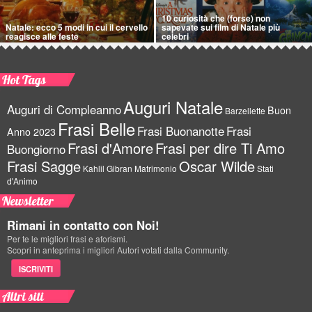
10 curiosità che (forse) non
Natale: ecco 5 modi in cui il cervello
sapevate sui film di Natale più
reagisce alle feste
celebri
Hot Tags
Auguri Natale
Auguri di Compleanno
Buon
Barzellette
Frasi Belle
Frasi Buonanotte
Frasi
Anno 2023
Frasi d'Amore
Frasi per dire Ti Amo
Buongiorno
Frasi Sagge
Oscar Wilde
Kahlil Gibran
Matrimonio
Stati
d'Animo
Newsletter
Rimani in contatto con Noi!
Per te le migliori frasi e aforismi.
Scopri in anteprima i migliori Autori votati dalla Community.
ISCRIVITI
Altri siti