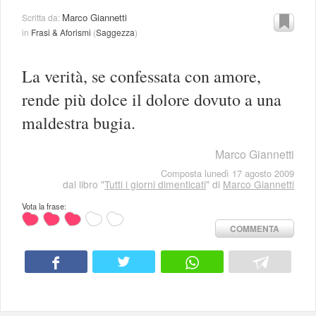
Marco Giannetti
Scritta da:
in
Frasi & Aforismi
(
Saggezza
)
La verità, se confessata con amore,
rende più dolce il dolore dovuto a una
maldestra bugia.
Marco Giannetti
Composta lunedì 17 agosto 2009
dal libro "
Tutti i giorni dimenticati
" di
Marco Giannetti
Vota la frase:
COMMENTA