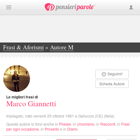
Frasi & Aforismi
»
Autore M
»
Marco Giannetti
Seguimi!
Scheda Autore
Le migliori frasi di
Marco Giannetti
Impiegato, nato venerdì 20 ottobre 1961 a Galluccio (CE) (Italia)
Questo autore lo trovi anche in
Poesie
, in
Umorismo
, in
Racconti
, in
Frasi
per ogni occasione
, in
Proverbi
e in
Diario
.