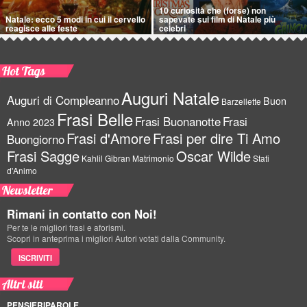
10 curiosità che (forse) non
Natale: ecco 5 modi in cui il cervello
sapevate sui film di Natale più
reagisce alle feste
celebri
Hot Tags
Auguri Natale
Auguri di Compleanno
Buon
Barzellette
Frasi Belle
Frasi Buonanotte
Frasi
Anno 2023
Frasi d'Amore
Frasi per dire Ti Amo
Buongiorno
Frasi Sagge
Oscar Wilde
Kahlil Gibran
Matrimonio
Stati
d'Animo
Newsletter
Rimani in contatto con Noi!
Per te le migliori frasi e aforismi.
Scopri in anteprima i migliori Autori votati dalla Community.
ISCRIVITI
Altri siti
PENSIERIPAROLE