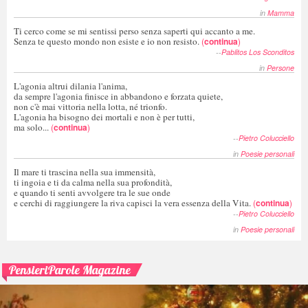
in
Mamma
Ti cerco come se mi sentissi perso senza saperti qui accanto a me.
Senza te questo mondo non esiste e io non resisto.
(
continua
)
--
Pablitos Los Sconditos
in
Persone
L'agonia altrui dilania l'anima,
da sempre l'agonia finisce in abbandono e forzata quiete,
non c'è mai vittoria nella lotta, né trionfo.
L'agonia ha bisogno dei mortali e non è per tutti,
ma solo...
(
continua
)
--
Pietro Colucciello
in
Poesie personali
Il mare ti trascina nella sua immensità,
ti ingoia e ti da calma nella sua profondità,
e quando ti senti avvolgere tra le sue onde
e cerchi di raggiungere la riva capisci la vera essenza della Vita.
(
continua
)
--
Pietro Colucciello
in
Poesie personali
PensieriParole Magazine