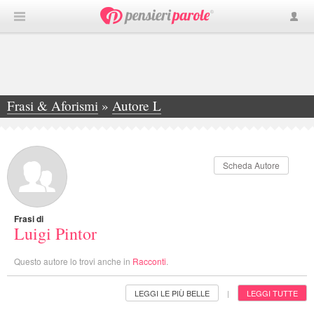
Frasi & Aforismi
»
Autore L
»
Luigi Pintor
Scheda Autore
Frasi di
Luigi Pintor
Questo autore lo trovi anche in
Racconti
.
LEGGI LE PIÙ BELLE
LEGGI TUTTE
|