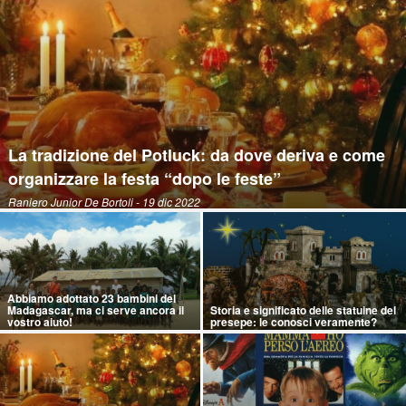
La tradizione del Potluck: da dove deriva e come
organizzare la festa “dopo le feste”
Raniero Junior De Bortoli
- 19 dic 2022
Abbiamo adottato 23 bambini del
Madagascar, ma ci serve ancora il
Storia e significato delle statuine del
vostro aiuto!
presepe: le conosci veramente?