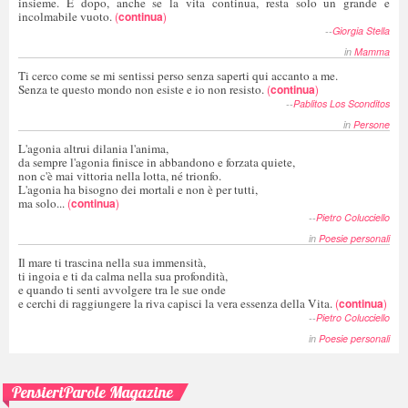
insieme. E dopo, anche se la vita continua, resta solo un grande e
incolmabile vuoto.
(
continua
)
--
Giorgia Stella
in
Mamma
Ti cerco come se mi sentissi perso senza saperti qui accanto a me.
Senza te questo mondo non esiste e io non resisto.
(
continua
)
--
Pablitos Los Sconditos
in
Persone
L'agonia altrui dilania l'anima,
da sempre l'agonia finisce in abbandono e forzata quiete,
non c'è mai vittoria nella lotta, né trionfo.
L'agonia ha bisogno dei mortali e non è per tutti,
ma solo...
(
continua
)
--
Pietro Colucciello
in
Poesie personali
Il mare ti trascina nella sua immensità,
ti ingoia e ti da calma nella sua profondità,
e quando ti senti avvolgere tra le sue onde
e cerchi di raggiungere la riva capisci la vera essenza della Vita.
(
continua
)
--
Pietro Colucciello
in
Poesie personali
PensieriParole Magazine