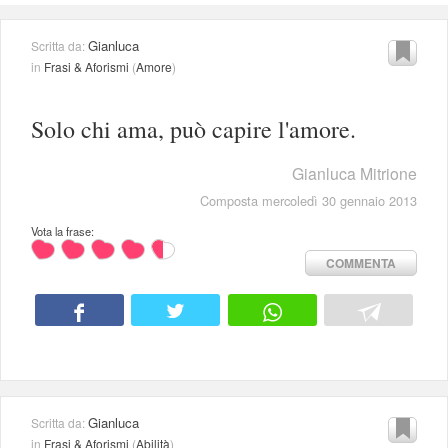
Gianluca
Scritta da:
in
Frasi & Aforismi
(
Amore
)
Solo chi ama, può capire l'amore.
Gianluca Mitrione
Composta mercoledì 30 gennaio 2013
Vota la frase:
COMMENTA
Gianluca
Scritta da:
in
Frasi & Aforismi
(
Abilità
)