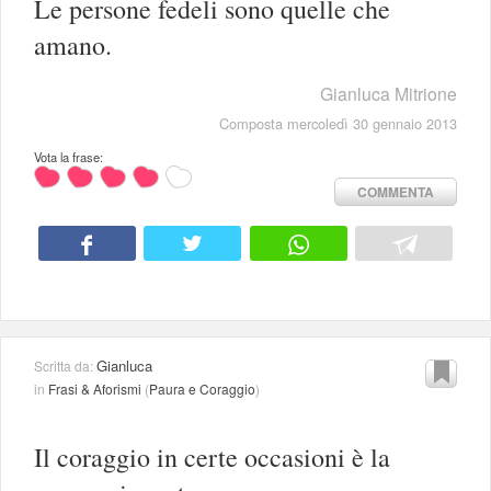
Le persone fedeli sono quelle che
amano.
Gianluca Mitrione
Composta mercoledì 30 gennaio 2013
Vota la frase:
COMMENTA
Gianluca
Scritta da:
in
Frasi & Aforismi
(
Paura e Coraggio
)
Il coraggio in certe occasioni è la