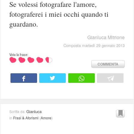
Se volessi fotografare l'amore,
fotograferei i miei occhi quando ti
guardano.
Gianluca Mitrione
Composta martedì 29 gennaio 2013
Vota la frase:
COMMENTA
Gianluca
Scritta da:
in
Frasi & Aforismi
(
Amore
)