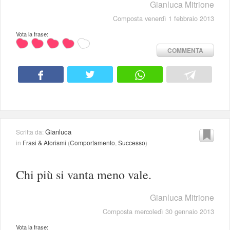
Gianluca Mitrione
Composta venerdì 1 febbraio 2013
Vota la frase:
COMMENTA
Gianluca
Scritta da:
in
Frasi & Aforismi
(
Comportamento
,
Successo
)
Chi più si vanta meno vale.
Gianluca Mitrione
Composta mercoledì 30 gennaio 2013
Vota la frase: