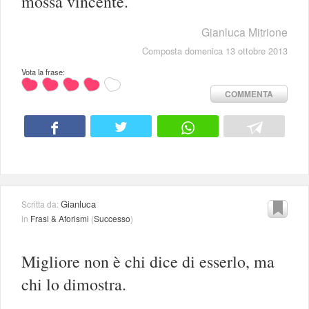
mossa vincente.
Gianluca Mitrione
Composta domenica 13 ottobre 2013
Vota la frase:
COMMENTA
Gianluca
Scritta da:
in
Frasi & Aforismi
(
Successo
)
Migliore non è chi dice di esserlo, ma
chi lo dimostra.