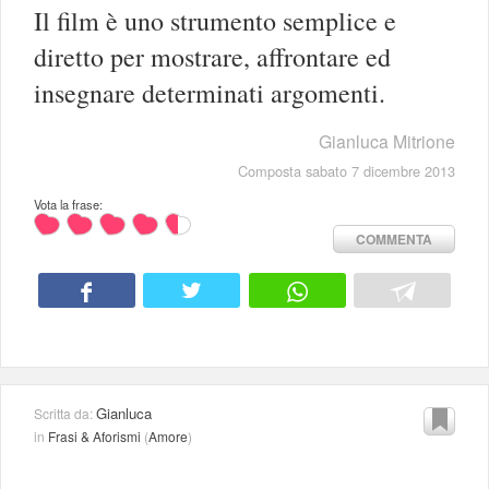
Il film è uno strumento semplice e
diretto per mostrare, affrontare ed
insegnare determinati argomenti.
Gianluca Mitrione
Composta sabato 7 dicembre 2013
Vota la frase:
COMMENTA
Gianluca
Scritta da:
in
Frasi & Aforismi
(
Amore
)