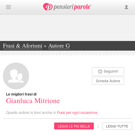
Frasi & Aforismi
»
Autore G
»
Gianluca Mitrione
Seguimi!
Scheda Autore
Le migliori frasi di
Gianluca Mitrione
Questo autore lo trovi anche in
Frasi per ogni occasione
.
LEGGI LE PIÙ BELLE
LEGGI TUTTE
|