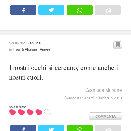
Gianluca
Scritta da:
in
Frasi & Aforismi
(
Amore
)
I nostri occhi si cercano, come anche i
nostri cuori.
Gianluca Mitrione
Composta venerdì 1 febbraio 2013
Vota la frase:
COMMENTA