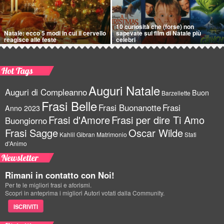
10 curiosità che (forse) non
Natale: ecco 5 modi in cui il cervello
sapevate sui film di Natale più
reagisce alle feste
celebri
Hot Tags
Auguri Natale
Auguri di Compleanno
Buon
Barzellette
Frasi Belle
Frasi Buonanotte
Frasi
Anno 2023
Frasi d'Amore
Frasi per dire Ti Amo
Buongiorno
Frasi Sagge
Oscar Wilde
Kahlil Gibran
Matrimonio
Stati
d'Animo
Newsletter
Rimani in contatto con Noi!
Per te le migliori frasi e aforismi.
Scopri in anteprima i migliori Autori votati dalla Community.
ISCRIVITI