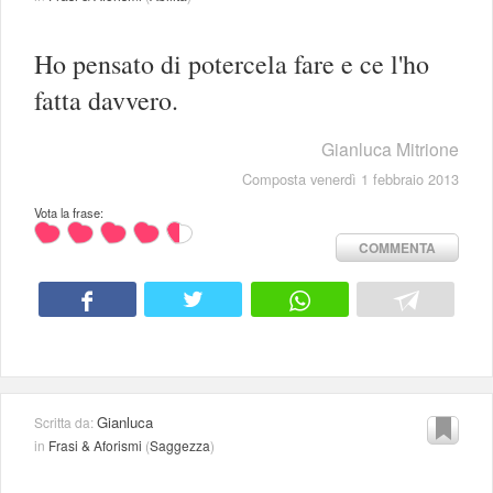
Ho pensato di potercela fare e ce l'ho
fatta davvero.
Gianluca Mitrione
Composta venerdì 1 febbraio 2013
Vota la frase:
COMMENTA
Gianluca
Scritta da:
in
Frasi & Aforismi
(
Saggezza
)