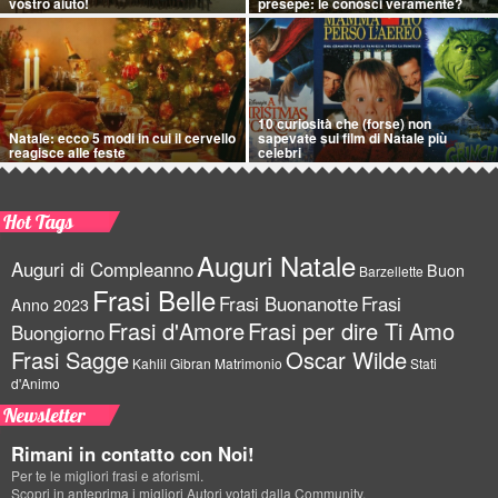
vostro aiuto!
presepe: le conosci veramente?
10 curiosità che (forse) non
Natale: ecco 5 modi in cui il cervello
sapevate sui film di Natale più
reagisce alle feste
celebri
Hot Tags
Auguri Natale
Auguri di Compleanno
Buon
Barzellette
Frasi Belle
Frasi Buonanotte
Frasi
Anno 2023
Frasi d'Amore
Frasi per dire Ti Amo
Buongiorno
Frasi Sagge
Oscar Wilde
Kahlil Gibran
Matrimonio
Stati
d'Animo
Newsletter
Rimani in contatto con Noi!
Per te le migliori frasi e aforismi.
Scopri in anteprima i migliori Autori votati dalla Community.