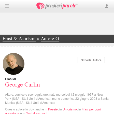
Frasi & Aforismi
»
Autore G
»
George Carlin
Scheda Autore
Frasi di
George Carlin
Attore, comico e sceneggiatore, nato mercoledì 12 maggio 1937 a New
York (USA - Stati Uniti d'America), morto domenica 22 giugno 2008 a Santa
Monica (USA - Stati Uniti d'America)
Questo autore lo trovi anche in
Poesie
, in
Umorismo
, in
Frasi per ogni
occasione
e in
Testi di canzoni
.