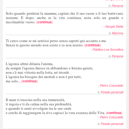
in
Persone
Solo quando perderai la mamma, capirai che il suo cuore e il tuo battevano
insieme. E dopo, anche se la vita continua, resta solo un grande e
incolmabile vuoto.
(
continua
)
--
Giorgia Stella
in
Mamma
Ti cerco come se mi sentissi perso senza saperti qui accanto a me.
Senza te questo mondo non esiste e io non resisto.
(
continua
)
--
Pablitos Los Sconditos
in
Persone
L'agonia altrui dilania l'anima,
da sempre l'agonia finisce in abbandono e forzata quiete,
non c'è mai vittoria nella lotta, né trionfo.
L'agonia ha bisogno dei mortali e non è per tutti,
ma solo...
(
continua
)
--
Pietro Colucciello
in
Poesie personali
Il mare ti trascina nella sua immensità,
ti ingoia e ti da calma nella sua profondità,
e quando ti senti avvolgere tra le sue onde
e cerchi di raggiungere la riva capisci la vera essenza della Vita.
(
continua
)
--
Pietro Colucciello
in
Poesie personali