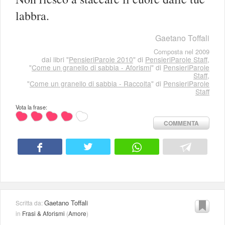
labbra.
Gaetano Toffali
Composta nel 2009
dai libri "
PensieriParole 2010
" di
PensieriParole Staff
,
"
Come un granello di sabbia - Aforismi
" di
PensieriParole
Staff
,
"
Come un granello di sabbia - Raccolta
" di
PensieriParole
Staff
Vota la frase:
COMMENTA
Gaetano Toffali
Scritta da:
in
Frasi & Aforismi
(
Amore
)