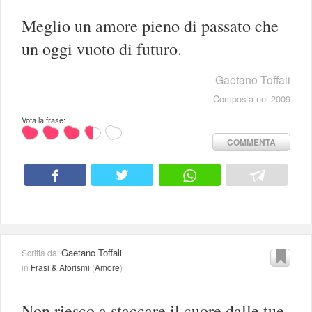
Meglio un amore pieno di passato che
un oggi vuoto di futuro.
Gaetano Toffali
Composta nel 2009
Vota la frase:
COMMENTA
Gaetano Toffali
Scritta da:
in
Frasi & Aforismi
(
Amore
)
Non riesco a staccare il cuore dalle tue