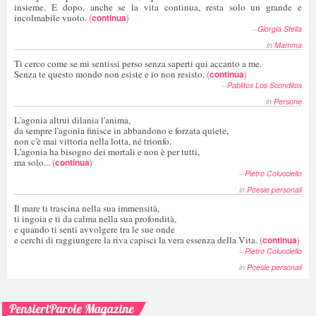
insieme. E dopo, anche se la vita continua, resta solo un grande e
incolmabile vuoto.
(
continua
)
--
Giorgia Stella
in
Mamma
Ti cerco come se mi sentissi perso senza saperti qui accanto a me.
Senza te questo mondo non esiste e io non resisto.
(
continua
)
--
Pablitos Los Sconditos
in
Persone
L'agonia altrui dilania l'anima,
da sempre l'agonia finisce in abbandono e forzata quiete,
non c'è mai vittoria nella lotta, né trionfo.
L'agonia ha bisogno dei mortali e non è per tutti,
ma solo...
(
continua
)
--
Pietro Colucciello
in
Poesie personali
Il mare ti trascina nella sua immensità,
ti ingoia e ti da calma nella sua profondità,
e quando ti senti avvolgere tra le sue onde
e cerchi di raggiungere la riva capisci la vera essenza della Vita.
(
continua
)
--
Pietro Colucciello
in
Poesie personali
PensieriParole Magazine