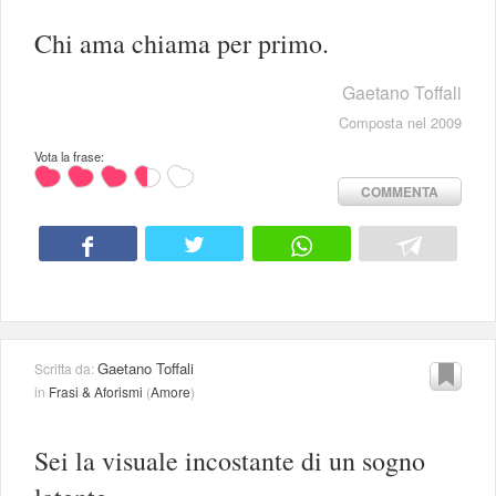
Chi ama chiama per primo.
Gaetano Toffali
Composta nel 2009
Vota la frase:
COMMENTA
Gaetano Toffali
Scritta da:
in
Frasi & Aforismi
(
Amore
)
Sei la visuale incostante di un sogno