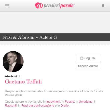
Frasi & Aforismi
»
Autore G
»
Gaetano Toffali
Seguimi!
Scheda Autore
Aforismi di
Gaetano Toffali
Responsabile commerciale - Formatore, nato domenica 24 ottobre 1954 a
Verona (Italia)
Questo autore lo trovi anche in
Indovinelli
, in
Poesie
, in
Umorismo
, in
Racconti
, in
Frasi per ogni occasione
e in
Diario
.