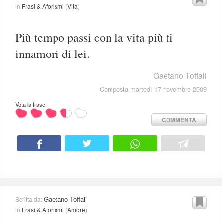
in
Frasi & Aforismi
(
Vita
)
Più tempo passi con la vita più ti
innamori di lei.
Gaetano Toffali
Composta martedì 17 novembre 2009
Vota la frase:
COMMENTA
Gaetano Toffali
Scritta da:
in
Frasi & Aforismi
(
Amore
)