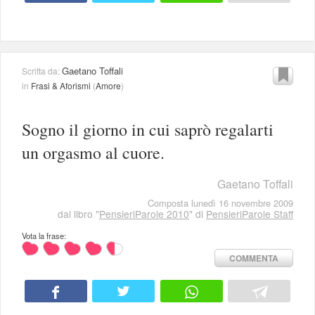
Gaetano Toffali
Scritta da:
in
Frasi & Aforismi
(
Amore
)
Sogno il giorno in cui saprò regalarti
un orgasmo al cuore.
Gaetano Toffali
Composta lunedì 16 novembre 2009
dal libro "
PensieriParole 2010
" di
PensieriParole Staff
Vota la frase:
COMMENTA