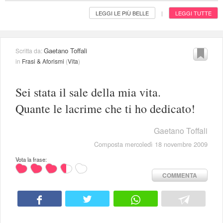
LEGGI LE PIÙ BELLE
LEGGI TUTTE
|
Gaetano Toffali
Scritta da:
in
Frasi & Aforismi
(
Vita
)
Sei stata il sale della mia vita.
Quante le lacrime che ti ho dedicato!
Gaetano Toffali
Composta mercoledì 18 novembre 2009
Vota la frase:
COMMENTA