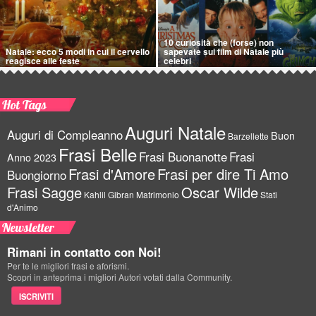
10 curiosità che (forse) non
Natale: ecco 5 modi in cui il cervello
sapevate sui film di Natale più
reagisce alle feste
celebri
Hot Tags
Auguri Natale
Auguri di Compleanno
Buon
Barzellette
Frasi Belle
Frasi Buonanotte
Frasi
Anno 2023
Frasi d'Amore
Frasi per dire Ti Amo
Buongiorno
Frasi Sagge
Oscar Wilde
Kahlil Gibran
Matrimonio
Stati
d'Animo
Newsletter
Rimani in contatto con Noi!
Per te le migliori frasi e aforismi.
Scopri in anteprima i migliori Autori votati dalla Community.
ISCRIVITI