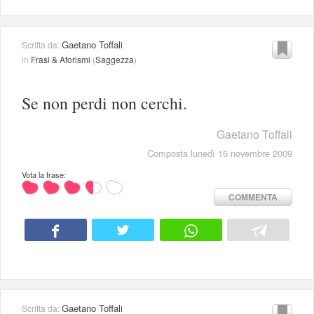
Gaetano Toffali
Scritta da:
in
Frasi & Aforismi
(
Saggezza
)
Se non perdi non cerchi.
Gaetano Toffali
Composta lunedì 16 novembre 2009
Vota la frase:
COMMENTA
Gaetano Toffali
Scritta da: