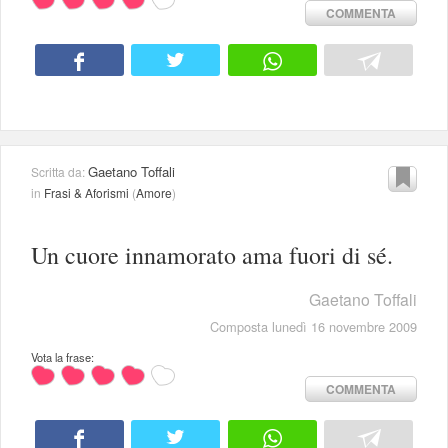
COMMENTA
Gaetano Toffali
Scritta da:
in
Frasi & Aforismi
(
Amore
)
Un cuore innamorato ama fuori di sé.
Gaetano Toffali
Composta lunedì 16 novembre 2009
Vota la frase:
COMMENTA