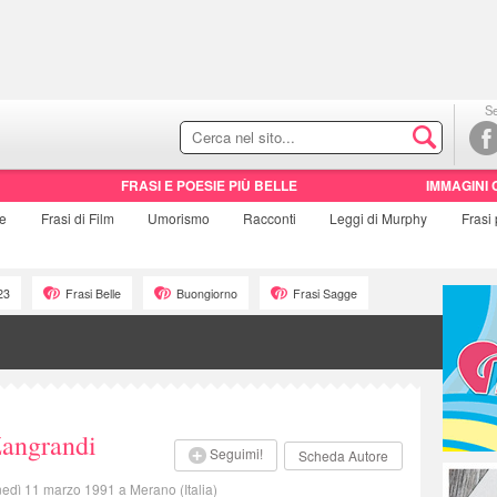
Se
FRASI E POESIE PIÙ BELLE
IMMAGINI 
ie
Frasi di
Film
Umorismo
Racconti
Leggi di Murphy
Frasi
23
Frasi Belle
Buongiorno
Frasi Sagge
Zangrandi
Seguimi!
Scheda Autore
nedì 11 marzo 1991 a Merano (Italia)