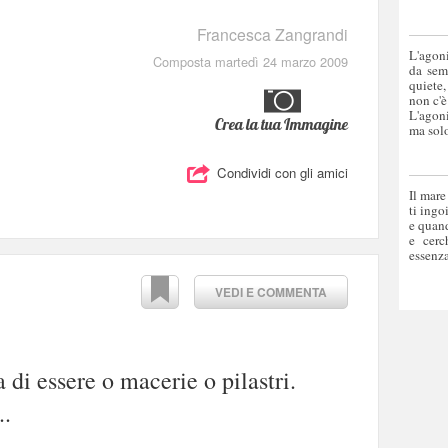
Francesca Zangrandi
L'agoni
Composta martedì 24 marzo 2009
da sem
quiete,
non c'è
L'agoni
Crea la tua Immagine
ma solo
Condividi con gli amici
Il mare
ti ingo
e quand
e cerc
essenza
VEDI E COMMENTA
a di essere o macerie o pilastri.
..