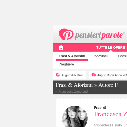
TUTTE LE OPERE
Frasi
& Aforismi
Indovinelli
Poes
Preghiere
Auguri di Natale
Auguri Buon Anno 20
Frasi & Aforismi
»
Autore F
»
Francesca Zangrandi
Frasi di
Francesca 
Studentessa, nato lu