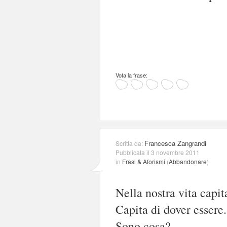
Vota la frase:
Francesca Zangrandi
Scritta da:
Pubblicata il 3 novembre 2011
in
Frasi & Aforismi
(
Abbandonare
)
Nella nostra vita capit
Capita di dover essere.
Sono cosa?