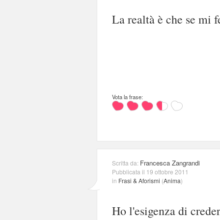
La realtà è che se mi f
Vota la frase:
Francesca Zangrandi
Scritta da:
Pubblicata il 19 ottobre 2011
in
Frasi & Aforismi
(
Anima
)
Ho l'esigenza di crede