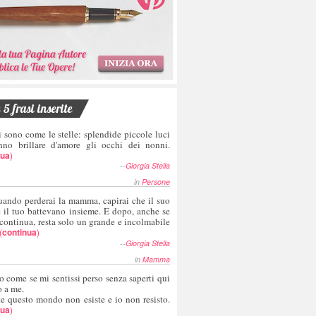
5 frasi inserite
i sono come le stelle: splendide piccole luci
nno brillare d'amore gli occhi dei nonni.
nua
)
--
Giorgia Stella
in
Persone
uando perderai la mamma, capirai che il suo
e il tuo battevano insieme. E dopo, anche se
 continua, resta solo un grande e incolmabile
(
continua
)
--
Giorgia Stella
in
Mamma
o come se mi sentissi perso senza saperti qui
o a me.
te questo mondo non esiste e io non resisto.
nua
)