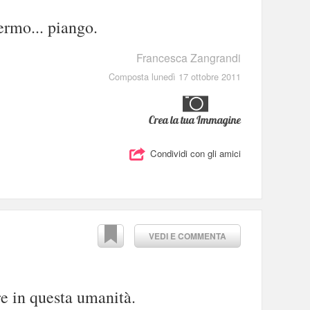
ermo... piango.
Francesca Zangrandi
Composta lunedì 17 ottobre 2011
Crea la tua Immagine
Condividi con gli amici
VEDI E COMMENTA
re in questa umanità.