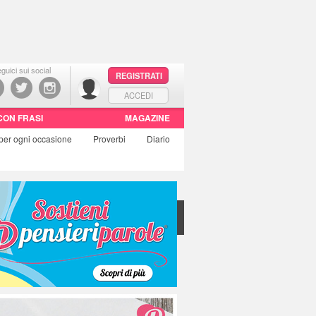
guici sui social
REGISTRATI
ACCEDI
CON FRASI
MAGAZINE
per ogni occasione
Proverbi
Diario