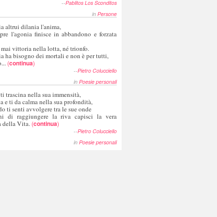
--
Pablitos Los Sconditos
in
Persone
a altrui dilania l'anima,
pre l'agonia finisce in abbandono e forzata
 mai vittoria nella lotta, né trionfo.
a ha bisogno dei mortali e non è per tutti,
...
(
continua
)
--
Pietro Colucciello
in
Poesie personali
 ti trascina nella sua immensità,
ia e ti da calma nella sua profondità,
o ti senti avvolgere tra le sue onde
hi di raggiungere la riva capisci la vera
 della Vita.
(
continua
)
--
Pietro Colucciello
in
Poesie personali