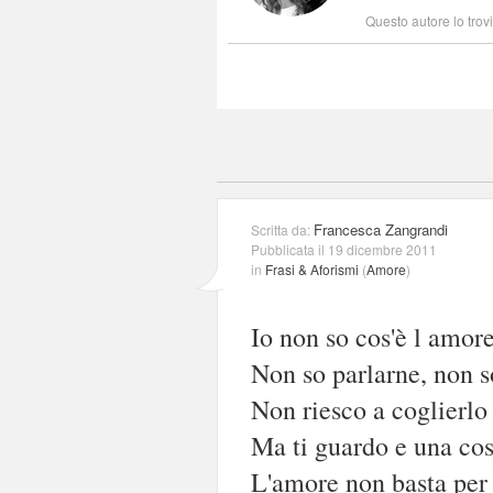
Questo autore lo trov
Francesca Zangrandi
Scritta da:
Pubblicata il 19 dicembre 2011
in
Frasi & Aforismi
(
Amore
)
Io non so cos'è l amore
Non so parlarne, non s
Non riesco a coglierlo
Ma ti guardo e una cos
L'amore non basta per 