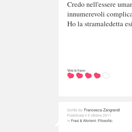
Credo nell'essere umano
innumerevoli complicaz
Ho la stramaledetta es
Vota la frase:
Francesca Zangrandi
Scritta da:
Pubblicata il 5 ottobre 2011
in
Frasi & Aforismi
(
Filosofia
)