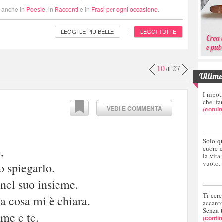
i anche in
Poesie
, in
Racconti
e in
Frasi per ogni occasione
.
LEGGI LE PIÙ BELLE
LEGGI TUTTE
|
10
27
di
Ultime 
I nipot
che fa
VEDI E COMMENTA
(
conti
Solo q
,
cuore 
la vita
vuoto.
o spiegarlo.
 nel suo insieme.
Ti cerc
a cosa mi è chiara.
accant
Senza 
me e te.
(
conti