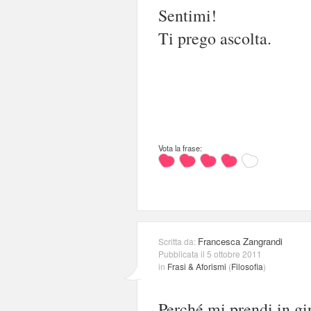
Sentimi!
Ti prego ascolta.
Vota la frase:
Francesca Zangrandi
Scritta da:
Pubblicata il 5 ottobre 2011
in
Frasi & Aforismi
(
Filosofia
)
Perché mi prendi in gi