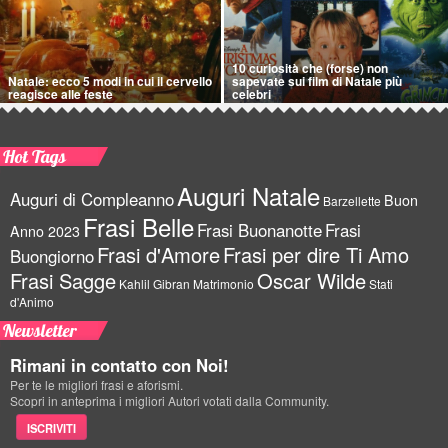
10 curiosità che (forse) non
Natale: ecco 5 modi in cui il cervello
sapevate sui film di Natale più
reagisce alle feste
celebri
Hot Tags
Auguri Natale
Auguri di Compleanno
Buon
Barzellette
Frasi Belle
Frasi Buonanotte
Frasi
Anno 2023
Frasi d'Amore
Frasi per dire Ti Amo
Buongiorno
Frasi Sagge
Oscar Wilde
Kahlil Gibran
Matrimonio
Stati
d'Animo
Newsletter
Rimani in contatto con Noi!
Per te le migliori frasi e aforismi.
Scopri in anteprima i migliori Autori votati dalla Community.
ISCRIVITI