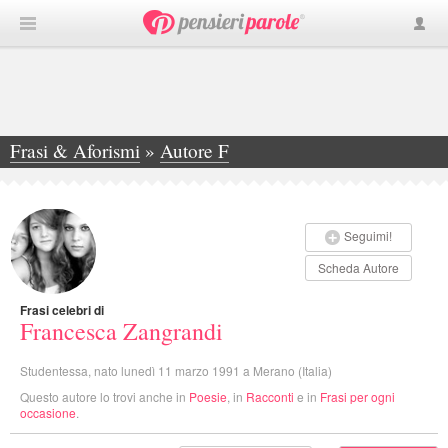
Frasi & Aforismi
»
Autore F
»
Francesca Zangrandi
Seguimi!
Scheda Autore
Frasi celebri di
Francesca Zangrandi
Studentessa, nato lunedì 11 marzo 1991 a Merano (Italia)
Questo autore lo trovi anche in
Poesie
, in
Racconti
e in
Frasi per ogni
occasione
.