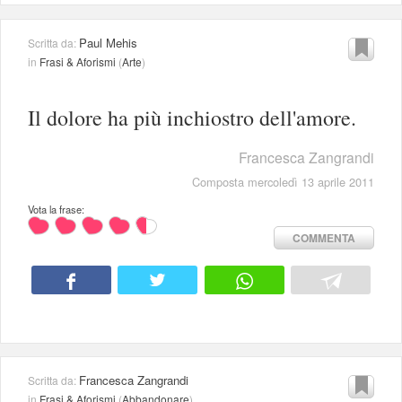
Paul Mehis
Scritta da:
in
Frasi & Aforismi
(
Arte
)
Il dolore ha più inchiostro dell'amore.
Francesca Zangrandi
Composta mercoledì 13 aprile 2011
Vota la frase:
COMMENTA
Francesca Zangrandi
Scritta da:
in
Frasi & Aforismi
(
Abbandonare
)