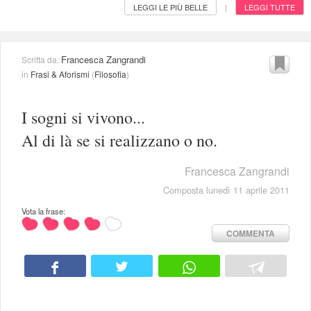
LEGGI LE PIÙ BELLE
LEGGI TUTTE
|
Francesca Zangrandi
Scritta da:
in
Frasi & Aforismi
(
Filosofia
)
I sogni si vivono...
Al di là se si realizzano o no.
Francesca Zangrandi
Composta lunedì 11 aprile 2011
Vota la frase:
COMMENTA