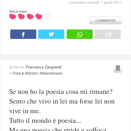
Composta venerdì 1 aprile 2011
Vota la frase:
COMMENTA
Francesca Zangrandi
Scritta da:
in
Frasi & Aforismi
(
Abbandonare
)
Se non ho la poesia cosa mi rimane?
Sento che vivo in lei ma forse lei non
vive in me.
Tutto il mondo è poesia...
Ma una poesia che stride e soffoca...