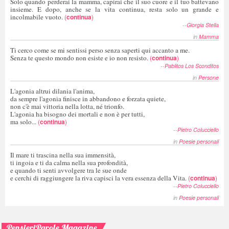
Solo quando perderai la mamma, capirai che il suo cuore e il tuo battevano
insieme. E dopo, anche se la vita continua, resta solo un grande e
incolmabile vuoto.
(
continua
)
--
Giorgia Stella
in
Mamma
Ti cerco come se mi sentissi perso senza saperti qui accanto a me.
Senza te questo mondo non esiste e io non resisto.
(
continua
)
--
Pablitos Los Sconditos
in
Persone
L'agonia altrui dilania l'anima,
da sempre l'agonia finisce in abbandono e forzata quiete,
non c'è mai vittoria nella lotta, né trionfo.
L'agonia ha bisogno dei mortali e non è per tutti,
ma solo...
(
continua
)
--
Pietro Colucciello
in
Poesie personali
Il mare ti trascina nella sua immensità,
ti ingoia e ti da calma nella sua profondità,
e quando ti senti avvolgere tra le sue onde
e cerchi di raggiungere la riva capisci la vera essenza della Vita.
(
continua
)
--
Pietro Colucciello
in
Poesie personali
PensieriParole Magazine