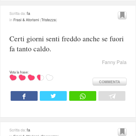
fa
Scritta da:
in
Frasi & Aforismi
(
Tristezza
)
Certi giorni senti freddo anche se fuori
fa tanto caldo.
Fanny Pala
Vota la frase:
COMMENTA
fa
Scritta da: