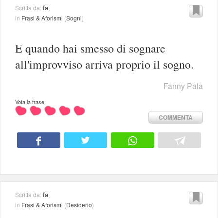
fa
Scritta da:
in
Frasi & Aforismi
(
Sogni
)
E quando hai smesso di sognare
all'improvviso arriva proprio il sogno.
Fanny Pala
Vota la frase:
COMMENTA
fa
Scritta da:
in
Frasi & Aforismi
(
Desiderio
)