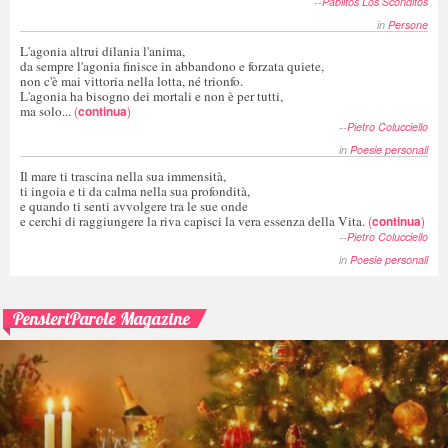
--
Pablitos Los Sconditos
in
Persone
L'agonia altrui dilania l'anima,
da sempre l'agonia finisce in abbandono e forzata quiete,
non c'è mai vittoria nella lotta, né trionfo.
L'agonia ha bisogno dei mortali e non è per tutti,
ma solo...
(
continua
)
--
Pietro Colucciello
in
Poesie personali
Il mare ti trascina nella sua immensità,
ti ingoia e ti da calma nella sua profondità,
e quando ti senti avvolgere tra le sue onde
e cerchi di raggiungere la riva capisci la vera essenza della Vita.
(
continua
)
--
Pietro Colucciello
in
Poesie personali
PensieriParole Magazine