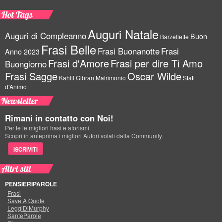
Hot Tags
Auguri Natale
Auguri di Compleanno
Buon
Barzellette
Frasi Belle
Frasi Buonanotte
Frasi
Anno 2023
Frasi d'Amore
Frasi per dire Ti Amo
Buongiorno
Frasi Sagge
Oscar Wilde
Kahlil Gibran
Matrimonio
Stati
d'Animo
Newsletter
Rimani in contatto con Noi!
Per te le migliori frasi e aforismi.
Scopri in anteprima i migliori Autori votati dalla Community.
ISCRIVITI
Altri siti
PENSIERIPAROLE
Frasi
Save A Quote
LeggiDiMurphy
SanteParole