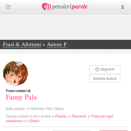
Frasi & Aforismi
»
Autore F
»
Fanny Pala
Seguimi!
Scheda Autore
Frasi celebri di
Fanny Pala
Nato sabato 14 febbraio 1981 (Italia)
Questo autore lo trovi anche in
Poesie
, in
Racconti
, in
Frasi per ogni
occasione
e in
Diario
.