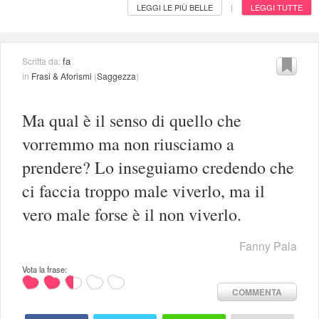
LEGGI LE PIÙ BELLE
LEGGI TUTTE
|
fa
Scritta da:
in
Frasi & Aforismi
(
Saggezza
)
Ma qual è il senso di quello che
vorremmo ma non riusciamo a
prendere? Lo inseguiamo credendo che
ci faccia troppo male viverlo, ma il
vero male forse è il non viverlo.
Fanny Pala
Vota la frase:
COMMENTA