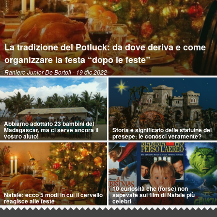
La tradizione del Potluck: da dove deriva e come
organizzare la festa “dopo le feste”
Raniero Junior De Bortoli
- 19 dic 2022
Abbiamo adottato 23 bambini del
Madagascar, ma ci serve ancora il
Storia e significato delle statuine del
vostro aiuto!
presepe: le conosci veramente?
10 curiosità che (forse) non
Natale: ecco 5 modi in cui il cervello
sapevate sui film di Natale più
reagisce alle feste
celebri