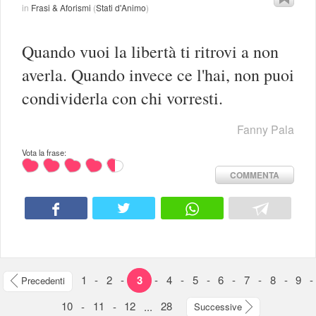
in
Frasi & Aforismi
(
Stati d'Animo
)
Quando vuoi la libertà ti ritrovi a non
averla. Quando invece ce l'hai, non puoi
condividerla con chi vorresti.
Fanny Pala
Vota la frase:
COMMENTA
1
-
2
-
3
-
4
-
5
-
6
-
7
-
8
-
9
-
Precedenti
10
-
11
-
12
...
28
Successive