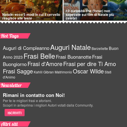
10 curiosità che (forse) non
Natale: ecco 5 modi in cui il cervello
sapevate sui film di Natale più
reagisce alle feste
celebri
Hot Tags
Auguri Natale
Auguri di Compleanno
Buon
Barzellette
Frasi Belle
Frasi Buonanotte
Frasi
Anno 2023
Frasi d'Amore
Frasi per dire Ti Amo
Buongiorno
Frasi Sagge
Oscar Wilde
Kahlil Gibran
Matrimonio
Stati
d'Animo
Newsletter
Rimani in contatto con Noi!
Per te le migliori frasi e aforismi.
Scopri in anteprima i migliori Autori votati dalla Community.
ISCRIVITI
Altri siti