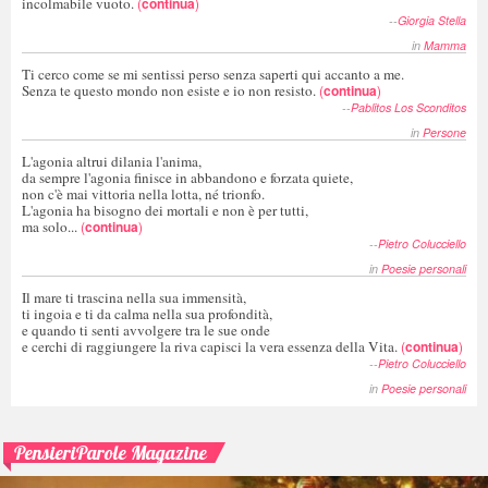
incolmabile vuoto.
(
continua
)
--
Giorgia Stella
in
Mamma
Ti cerco come se mi sentissi perso senza saperti qui accanto a me.
Senza te questo mondo non esiste e io non resisto.
(
continua
)
--
Pablitos Los Sconditos
in
Persone
L'agonia altrui dilania l'anima,
da sempre l'agonia finisce in abbandono e forzata quiete,
non c'è mai vittoria nella lotta, né trionfo.
L'agonia ha bisogno dei mortali e non è per tutti,
ma solo...
(
continua
)
--
Pietro Colucciello
in
Poesie personali
Il mare ti trascina nella sua immensità,
ti ingoia e ti da calma nella sua profondità,
e quando ti senti avvolgere tra le sue onde
e cerchi di raggiungere la riva capisci la vera essenza della Vita.
(
continua
)
--
Pietro Colucciello
in
Poesie personali
PensieriParole Magazine