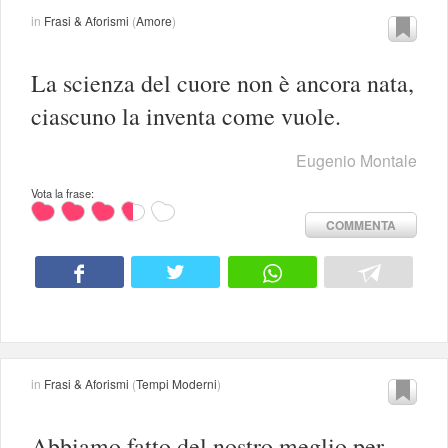
in
Frasi & Aforismi
(
Amore
)
La scienza del cuore non è ancora nata,
ciascuno la inventa come vuole.
Eugenio Montale
Vota la frase:
COMMENTA
in
Frasi & Aforismi
(
Tempi Moderni
)
Abbiamo fatto del nostro meglio per