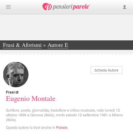
Frasi & Aforismi
»
Autore E
»
Eugenio Montale
Scheda Autore
Frasi di
Eugenio Montale
Scrittore, poeta, giornalista, traduttore e critico musicale, nato lunedì 12
ottobre 1896 a Genova (Italia), morto sabato 12 settembre 1981 a Milano
(Italia)
Questo autore lo trovi anche in
Poesie
.