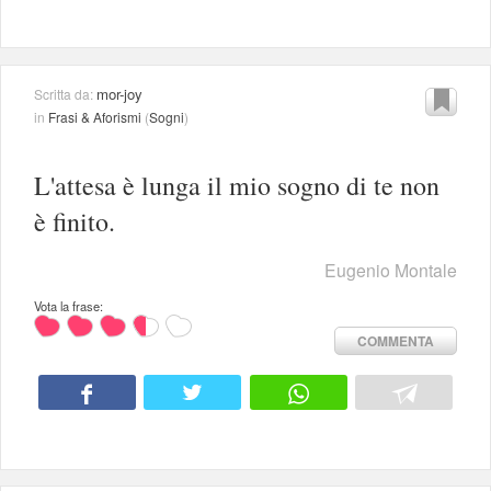
mor-joy
Scritta da:
in
Frasi & Aforismi
(
Sogni
)
L'attesa è lunga il mio sogno di te non
è finito.
Eugenio Montale
Vota la frase:
COMMENTA