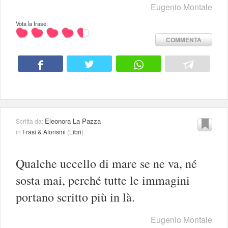
Eugenio Montale
Vota la frase:
COMMENTA
Eleonora La Pazza
Scritta da:
in
Frasi & Aforismi
(
Libri
)
Qualche uccello di mare se ne va, né
sosta mai, perché tutte le immagini
portano scritto più in là.
Eugenio Montale