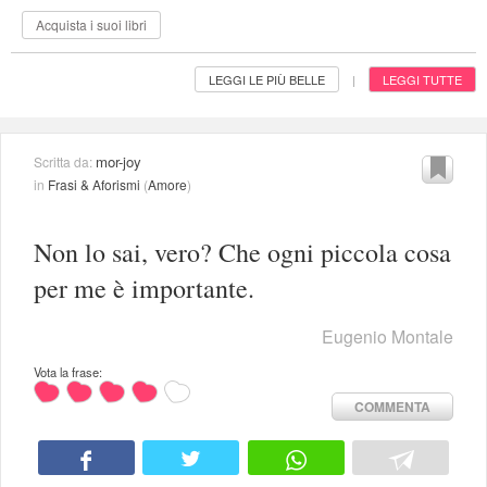
Acquista i suoi libri
LEGGI LE PIÙ BELLE
LEGGI TUTTE
|
mor-joy
Scritta da:
in
Frasi & Aforismi
(
Amore
)
Non lo sai, vero? Che ogni piccola cosa
per me è importante.
Eugenio Montale
Vota la frase:
COMMENTA