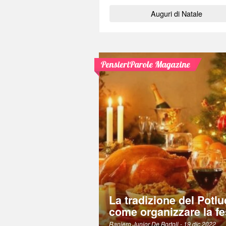
Auguri di Natale
PensieriParole Magazine
La tradizione del Potlu
come organizzare la fe
Raniero Junior De Bortoli
- 19 dic 2022