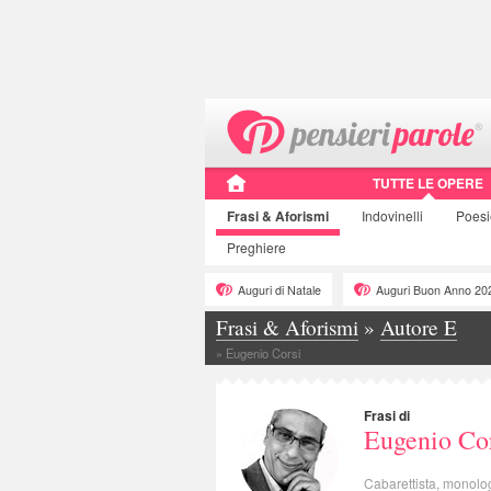
TUTTE LE OPERE
Frasi
& Aforismi
Indovinelli
Poes
Preghiere
Auguri di Natale
Auguri Buon Anno 20
Frasi & Aforismi
»
Autore E
»
Eugenio Corsi
Frasi di
Eugenio Co
Cabarettista, monolog