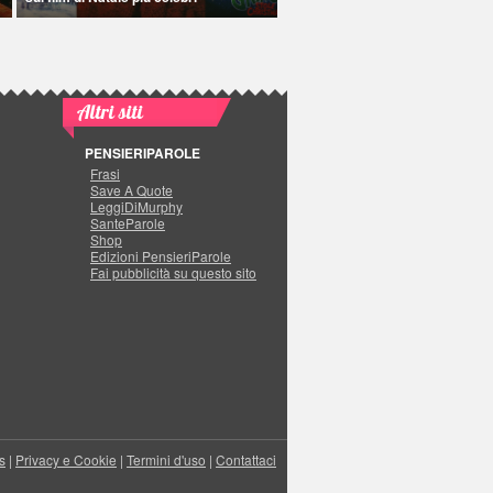
Altri siti
PENSIERIPAROLE
Frasi
Save A Quote
LeggiDiMurphy
SanteParole
Shop
Edizioni PensieriParole
Fai pubblicità su questo sito
s
|
Privacy e Cookie
|
Termini d'uso
|
Contattaci