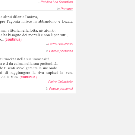
--
Pablitos Los Sconditos
in
Persone
a altrui dilania l'anima,
pre l'agonia finisce in abbandono e forzata
 mai vittoria nella lotta, né trionfo.
a ha bisogno dei mortali e non è per tutti,
...
(
continua
)
--
Pietro Colucciello
in
Poesie personali
 ti trascina nella sua immensità,
ia e ti da calma nella sua profondità,
o ti senti avvolgere tra le sue onde
hi di raggiungere la riva capisci la vera
 della Vita.
(
continua
)
--
Pietro Colucciello
in
Poesie personali