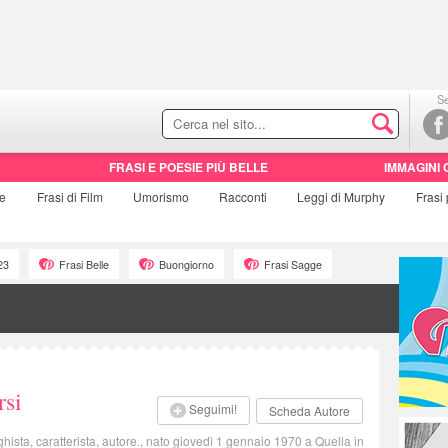
Se
FRASI E POESIE PIÙ BELLE
IMMAGINI 
ie
Frasi di
Film
Umorismo
Racconti
Leggi di Murphy
Frasi
23
Frasi Belle
Buongiorno
Frasi Sagge
rsi
Seguimi!
Scheda Autore
hista, caratterista, autore., nato giovedì 1 gennaio 1970 a Quella in