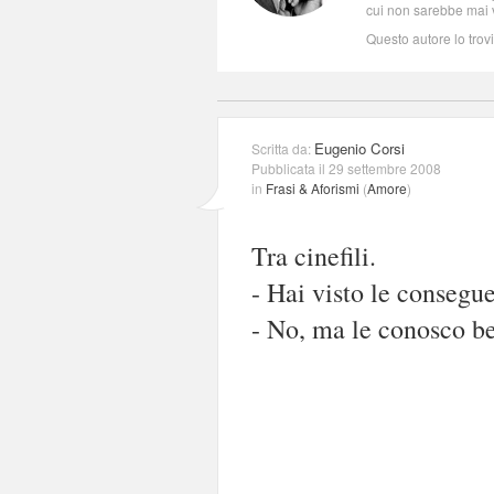
cui non sarebbe mai 
Questo autore lo trov
Eugenio Corsi
Scritta da:
Pubblicata il 29 settembre 2008
in
Frasi & Aforismi
(
Amore
)
Tra cinefili.
- Hai visto le consegu
- No, ma le conosco b