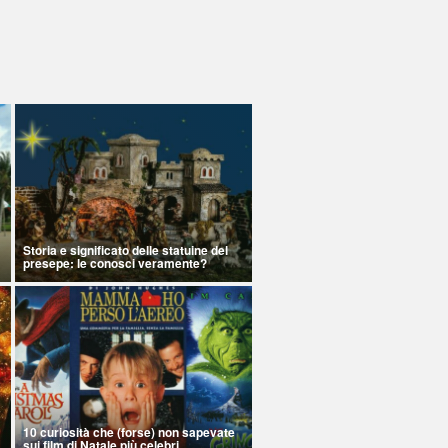
Storia e significato delle statuine del
presepe: le conosci veramente?
10 curiosità che (forse) non sapevate
sui film di Natale più celebri