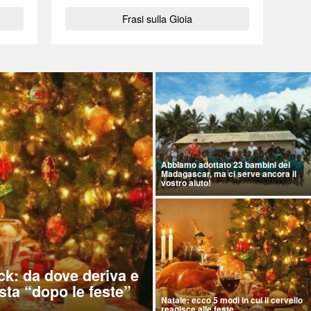
Frasi sulla Gioia
Abbiamo adottato 23 bambini del
Madagascar, ma ci serve ancora il
vostro aiuto!
ck: da dove deriva e
sta “dopo le feste”
Natale: ecco 5 modi in cui il cervello
reagisce alle feste