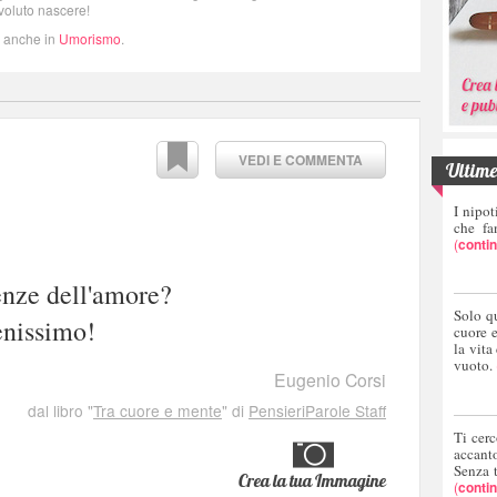
voluto nascere!
i anche in
Umorismo
.
VEDI E COMMENTA
Ultime 
I nipot
che fa
(
conti
enze dell'amore?
Solo q
enissimo!
cuore 
la vita
vuoto.
Eugenio Corsi
dal libro "
Tra cuore e mente
" di
PensieriParole Staff
Ti cerc
accant
Senza 
Crea la tua Immagine
(
conti