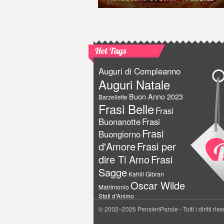
Hot Tags
Auguri di Compleanno
Auguri Natale
Buon Anno 2023
Barzellette
Frasi Belle
Frasi
Buonanotte
Frasi
Frasi
Buongiorno
d'Amore
Frasi per
dire Ti Amo
Frasi
Sagge
Kahlil Gibran
Oscar Wilde
Matrimonio
Stati d'Animo
© 2002–2026 PensieriParole - Tutti i diritti rise