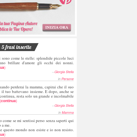
5 frasi inserite
i sono come le stelle: splendide piccole luci
nno brillare d'amore gli occhi dei nonni.
nua
)
--
Giorgia Stella
in
Persone
uando perderai la mamma, capirai che il suo
e il tuo battevano insieme. E dopo, anche se
 continua, resta solo un grande e incolmabile
(
continua
)
--
Giorgia Stella
in
Mamma
o come se mi sentissi perso senza saperti qui
o a me.
te questo mondo non esiste e io non resisto.
nua
)