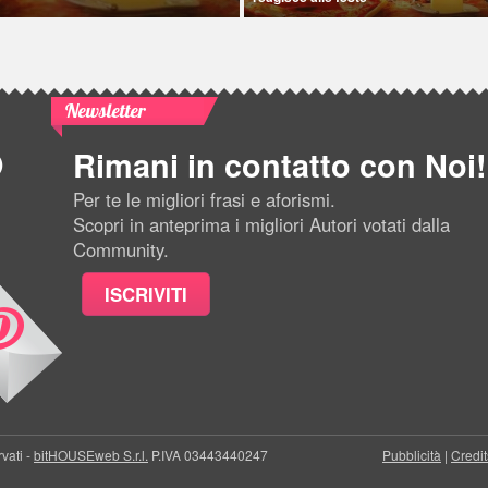
Newsletter
Rimani in contatto con Noi!
Per te le migliori frasi e aforismi.
Scopri in anteprima i migliori Autori votati dalla
Community.
ISCRIVITI
rvati -
bitHOUSEweb S.r.l.
P.IVA 03443440247
Pubblicità
|
Credit