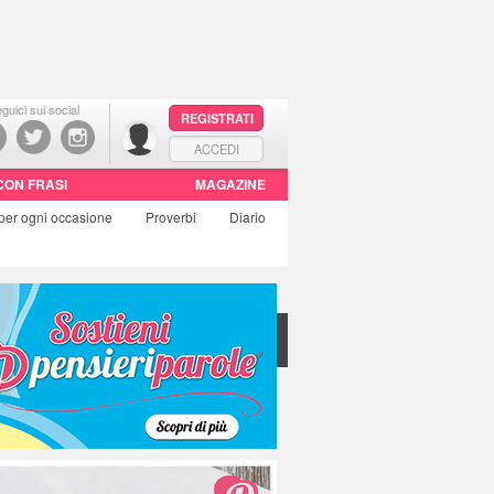
guici sui social
REGISTRATI
ACCEDI
CON FRASI
MAGAZINE
per ogni occasione
Proverbi
Diario