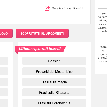
Condividi con gli amici
L'agoni
da sem
quiete,
non c'è
L'agoni
ma solo
NUOVO
SCOPRI
TUTTI GLI ARGOMENTI
Il mare
Ultimi argomenti inseriti
ti ingo
e quand
e cerc
Pensieri
essenza
Proverbi del Mozambico
Frasi sulla Magia
Frasi sulla Rinascita
Frasi sul Coronavirus