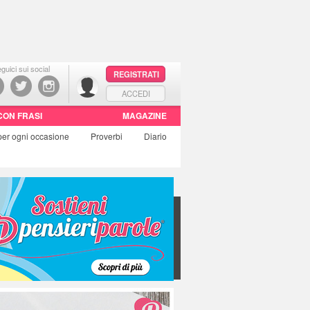
guici sui social
REGISTRATI
ACCEDI
CON FRASI
MAGAZINE
per ogni occasione
Proverbi
Diario