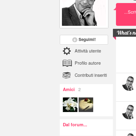
...Scr
What's 
Seguimi!
Attività utente
Profilo autore
Contributi inseriti
2
Amici
Dal forum...