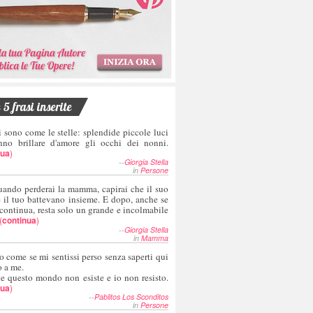
5 frasi inserite
i sono come le stelle: splendide piccole luci
nno brillare d'amore gli occhi dei nonni.
nua
)
--
Giorgia Stella
in
Persone
uando perderai la mamma, capirai che il suo
e il tuo battevano insieme. E dopo, anche se
 continua, resta solo un grande e incolmabile
(
continua
)
--
Giorgia Stella
in
Mamma
o come se mi sentissi perso senza saperti qui
o a me.
te questo mondo non esiste e io non resisto.
nua
)
--
Pablitos Los Sconditos
in
Persone