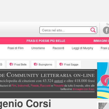
Se
FRASI E POESIE PIÙ BELLE
IMMAGINI 
e
Frasi di
Film
Umorismo
Racconti
Leggi di Murphy
Frasi
23
Frasi Belle
Buongiorno
Frasi Sagge
de Community letteraria on-line
nciclopedia di citazioni con 43.324
autori
e oltre 418.000 frasi
itazioni di
Film
,
Indovinelli
,
Poesie
,
Racconti
e
Proverbi
da tutto il mondo, oltre alle
bellissime
immagini con frasi
.
enio Corsi