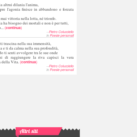
a altrui dilania l'anima,
pre l'agonia finisce in abbandono e forzata
 mai vittoria nella lotta, né trionfo.
a ha bisogno dei mortali e non è per tutti,
...
(
continua
)
--
Pietro Colucciello
in
Poesie personali
 ti trascina nella sua immensità,
ia e ti da calma nella sua profondità,
o ti senti avvolgere tra le sue onde
hi di raggiungere la riva capisci la vera
 della Vita.
(
continua
)
--
Pietro Colucciello
in
Poesie personali
Altri siti