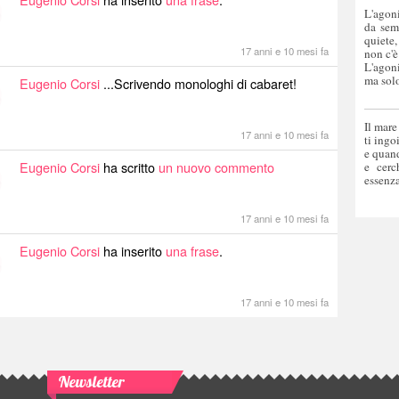
L'agoni
da sem
quiete,
17 anni e 10 mesi fa
non c'è
L'agoni
ma solo
Eugenio Corsi
...Scrivendo monologhi di cabaret!
Il mare
17 anni e 10 mesi fa
ti ingo
e quand
Eugenio Corsi
ha scritto
un nuovo commento
e cerc
essenza
17 anni e 10 mesi fa
Eugenio Corsi
ha inserito
una frase
.
17 anni e 10 mesi fa
Newsletter