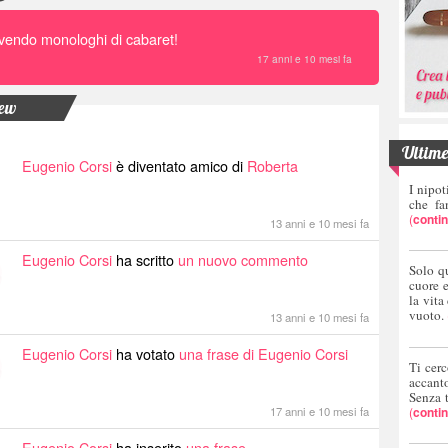
ivendo monologhi di cabaret!
17 anni e 10 mesi fa
new
Ultime 
Eugenio Corsi
è diventato amico di
Roberta
I nipot
che fa
(
conti
13 anni e 10 mesi fa
Eugenio Corsi
ha scritto
un nuovo commento
Solo q
cuore 
la vita
vuoto.
13 anni e 10 mesi fa
Eugenio Corsi
ha votato
una frase di Eugenio Corsi
Ti cerc
accant
Senza 
(
conti
17 anni e 10 mesi fa
Eugenio Corsi
ha inserito
una frase
.