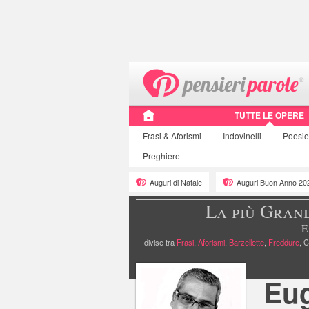
TUTTE LE OPERE
Frasi
& Aforismi
Indovinelli
Poesi
Preghiere
Auguri di Natale
Auguri Buon Anno 20
La più Gran
E
divise tra
Frasi
,
Aforismi
,
Barzellette
,
Freddure
, C
»
Pagina personale
Eug