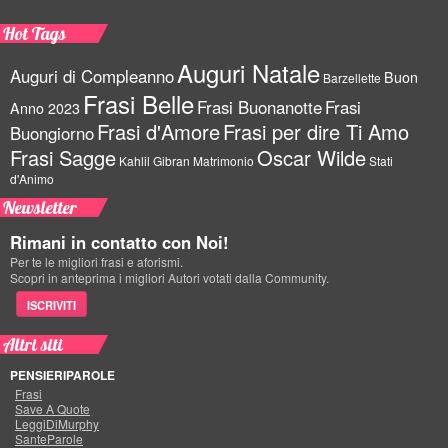
Hot Tags
Auguri Natale
Auguri di Compleanno
Buon
Barzellette
Frasi Belle
Frasi Buonanotte
Frasi
Anno 2023
Frasi d'Amore
Frasi per dire Ti Amo
Buongiorno
Frasi Sagge
Oscar Wilde
Kahlil Gibran
Matrimonio
Stati
d'Animo
Newsletter
Rimani in contatto con Noi!
Per te le migliori frasi e aforismi.
Scopri in anteprima i migliori Autori votati dalla Community.
ISCRIVITI
Altri siti
PENSIERIPAROLE
Frasi
Save A Quote
LeggiDiMurphy
SanteParole