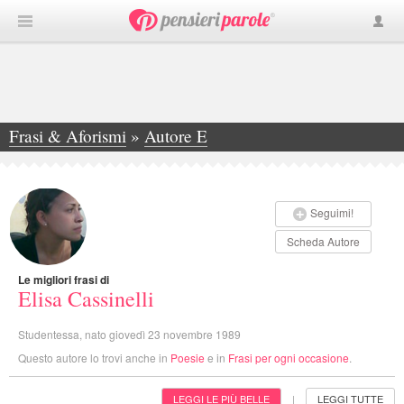
Frasi & Aforismi
»
Autore E
»
Elisa Cassinelli
Seguimi!
Scheda Autore
Le migliori frasi di
Elisa Cassinelli
Studentessa, nato giovedì 23 novembre 1989
Questo autore lo trovi anche in
Poesie
e in
Frasi per ogni occasione
.
LEGGI LE PIÙ BELLE
LEGGI TUTTE
|