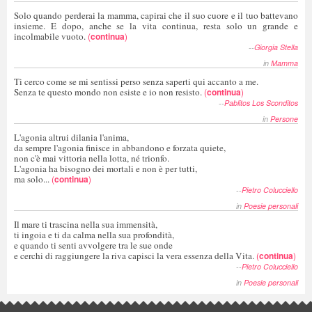
Solo quando perderai la mamma, capirai che il suo cuore e il tuo battevano
insieme. E dopo, anche se la vita continua, resta solo un grande e
incolmabile vuoto.
(
continua
)
--
Giorgia Stella
in
Mamma
Ti cerco come se mi sentissi perso senza saperti qui accanto a me.
Senza te questo mondo non esiste e io non resisto.
(
continua
)
--
Pablitos Los Sconditos
in
Persone
L'agonia altrui dilania l'anima,
da sempre l'agonia finisce in abbandono e forzata quiete,
non c'è mai vittoria nella lotta, né trionfo.
L'agonia ha bisogno dei mortali e non è per tutti,
ma solo...
(
continua
)
--
Pietro Colucciello
in
Poesie personali
Il mare ti trascina nella sua immensità,
ti ingoia e ti da calma nella sua profondità,
e quando ti senti avvolgere tra le sue onde
e cerchi di raggiungere la riva capisci la vera essenza della Vita.
(
continua
)
--
Pietro Colucciello
in
Poesie personali