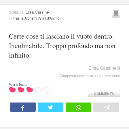
Elisa Cassinelli
Scritta da:
in
Frasi & Aforismi
(
Stati d'Animo
)
Certe cose ti lasciano il vuoto dentro.
Incolmabile. Troppo profondo ma non
infinito.
Elisa Cassinelli
Composta domenica 11 ottobre 2009
Vota la frase:
COMMENTA