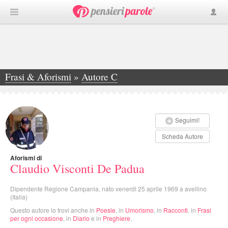
Frasi & Aforismi
»
Autore C
»
Claudio Visconti De Padua
Seguimi!
Scheda Autore
Aforismi di
Claudio Visconti De Padua
Dipendente Regione Campania, nato venerdì 25 aprile 1969 a avellino
(Italia)
Questo autore lo trovi anche in
Poesie
, in
Umorismo
, in
Racconti
, in
Frasi
per ogni occasione
, in
Diario
e in
Preghiere
.