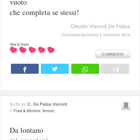
vuoto
che completa se stessi!
Claudio Visconti De Padua
Composta domenica 2 novembre 2014
Vota la frase:
COMMENTA
C. De Padua Visconti
Scritta da:
in
Frasi & Aforismi
(
Amore
)
Da lontano