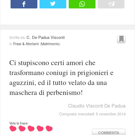
C. De Padua Visconti
Scritta da:
in
Frasi & Aforismi
(
Matrimonio
)
Ci stupiscono certi amori che
trasformano coniugi in prigionieri e
aguzzini, ed il tutto velato da una
maschera di perbenismo!
Claudio Visconti De Padua
Composta mercoledì 5 novembre 2014
Vota la frase:
COMMENTA