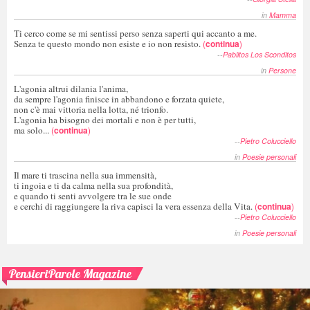
in
Mamma
Ti cerco come se mi sentissi perso senza saperti qui accanto a me.
Senza te questo mondo non esiste e io non resisto.
(
continua
)
--
Pablitos Los Sconditos
in
Persone
L'agonia altrui dilania l'anima,
da sempre l'agonia finisce in abbandono e forzata quiete,
non c'è mai vittoria nella lotta, né trionfo.
L'agonia ha bisogno dei mortali e non è per tutti,
ma solo...
(
continua
)
--
Pietro Colucciello
in
Poesie personali
Il mare ti trascina nella sua immensità,
ti ingoia e ti da calma nella sua profondità,
e quando ti senti avvolgere tra le sue onde
e cerchi di raggiungere la riva capisci la vera essenza della Vita.
(
continua
)
--
Pietro Colucciello
in
Poesie personali
PensieriParole Magazine