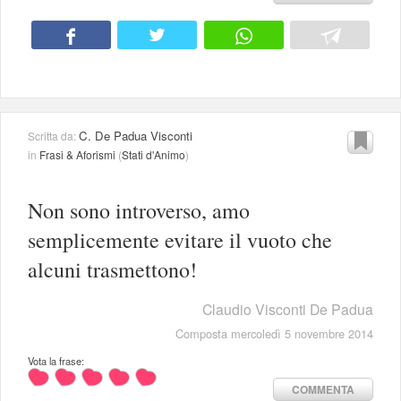
C. De Padua Visconti
Scritta da:
in
Frasi & Aforismi
(
Stati d'Animo
)
Non sono introverso, amo
semplicemente evitare il vuoto che
alcuni trasmettono!
Claudio Visconti De Padua
Composta mercoledì 5 novembre 2014
Vota la frase:
COMMENTA