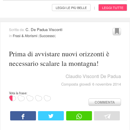
LEGGI LE PIÙ BELLE
LEGGI TUTTE
|
C. De Padua Visconti
Scritta da:
in
Frasi & Aforismi
(
Successo
)
Prima di avvistare nuovi orizzonti è
necessario scalare la montagna!
Claudio Visconti De Padua
Composta giovedì 6 novembre 2014
Vota la frase:
COMMENTA