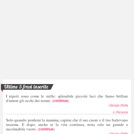
Ultime 5 frasi inserite
I nipoti sono come le stelle: splendide piccole luci che fanno brillare
d'amore gli occhi dei nonni.
(
continua
)
--
Giorgia Stella
in
Persone
Solo quando perderai la mamma, capirai che il suo cuore e il tuo battevano
insieme. E dopo, anche se la vita continua, resta solo un grande e
incolmabile vuoto.
(
continua
)
--
Giorgia Stella