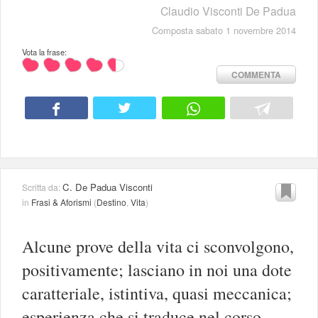
Claudio Visconti De Padua
Composta sabato 1 novembre 2014
Vota la frase:
COMMENTA
C. De Padua Visconti
Scritta da:
in
Frasi & Aforismi
(
Destino
,
Vita
)
Alcune prove della vita ci sconvolgono,
positivamente; lasciano in noi una dote
caratteriale, istintiva, quasi meccanica;
esperienza che si traduce nel corso