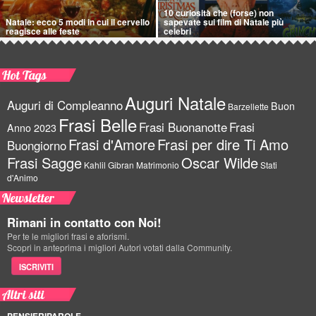
10 curiosità che (forse) non
Natale: ecco 5 modi in cui il cervello
sapevate sui film di Natale più
reagisce alle feste
celebri
Hot Tags
Auguri Natale
Auguri di Compleanno
Buon
Barzellette
Frasi Belle
Frasi Buonanotte
Frasi
Anno 2023
Frasi d'Amore
Frasi per dire Ti Amo
Buongiorno
Frasi Sagge
Oscar Wilde
Kahlil Gibran
Matrimonio
Stati
d'Animo
Newsletter
Rimani in contatto con Noi!
Per te le migliori frasi e aforismi.
Scopri in anteprima i migliori Autori votati dalla Community.
ISCRIVITI
Altri siti