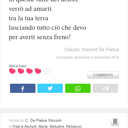
verrò ad amarti
tra la tua terra
lasciando tutto ciò che devo
per averti senza freno!
Claudio Visconti De Padua
Composta domenica 2 novembre 2014
Vota la frase:
COMMENTA
C. De Padua Visconti
Scritta da:
in
Frasi & Aforismi
(
Morte
,
Abitudine
,
Religione
)