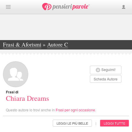
Frasi & Aforismi
»
Autore C
»
Chiara Dreams
Seguimi!
Scheda Autore
Frasi di
Chiara Dreams
Questo autore lo trovi anche in
Frasi per ogni occasione
.
LEGGI LE PIÙ BELLE
LEGGI TUTTE
|