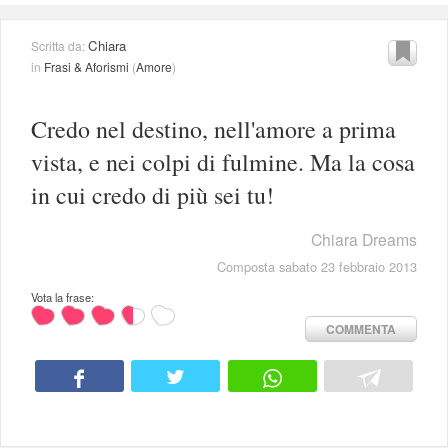
Chiara
Scritta da:
in
Frasi & Aforismi
(
Amore
)
Credo nel destino, nell'amore a prima
vista, e nei colpi di fulmine. Ma la cosa
in cui credo di più sei tu!
Chiara Dreams
Composta sabato 23 febbraio 2013
Vota la frase:
COMMENTA