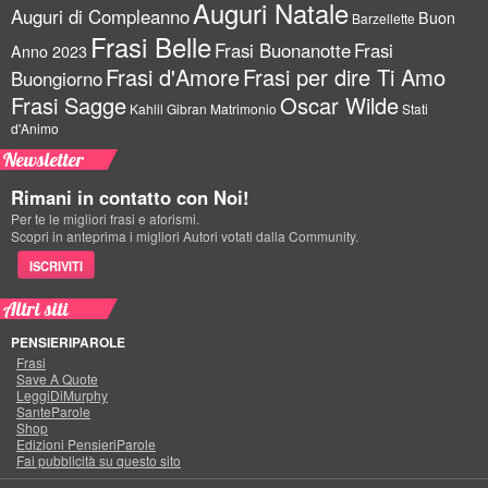
Auguri Natale
Auguri di Compleanno
Buon
Barzellette
Frasi Belle
Frasi Buonanotte
Frasi
Anno 2023
Frasi d'Amore
Frasi per dire Ti Amo
Buongiorno
Frasi Sagge
Oscar Wilde
Kahlil Gibran
Matrimonio
Stati
d'Animo
Newsletter
Rimani in contatto con Noi!
Per te le migliori frasi e aforismi.
Scopri in anteprima i migliori Autori votati dalla Community.
ISCRIVITI
Altri siti
PENSIERIPAROLE
Frasi
Save A Quote
LeggiDiMurphy
SanteParole
Shop
Edizioni PensieriParole
Fai pubblicità su questo sito