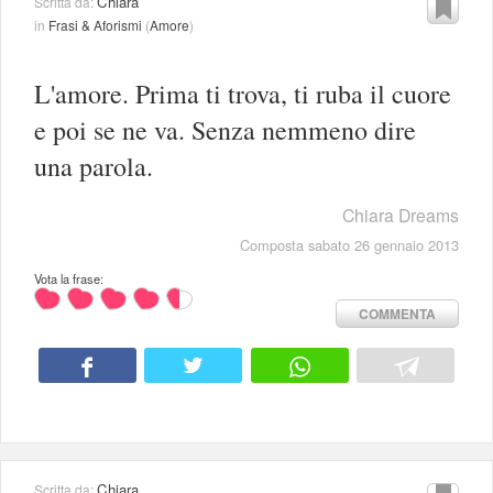
Chiara
Scritta da:
in
Frasi & Aforismi
(
Amore
)
L'amore. Prima ti trova, ti ruba il cuore
e poi se ne va. Senza nemmeno dire
una parola.
Chiara Dreams
Composta sabato 26 gennaio 2013
Vota la frase:
COMMENTA
Chiara
Scritta da: