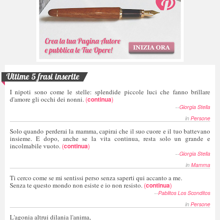
Ultime 5 frasi inserite
I nipoti sono come le stelle: splendide piccole luci che fanno brillare
d'amore gli occhi dei nonni.
(
continua
)
--
Giorgia Stella
in
Persone
Solo quando perderai la mamma, capirai che il suo cuore e il tuo battevano
insieme. E dopo, anche se la vita continua, resta solo un grande e
incolmabile vuoto.
(
continua
)
--
Giorgia Stella
in
Mamma
Ti cerco come se mi sentissi perso senza saperti qui accanto a me.
Senza te questo mondo non esiste e io non resisto.
(
continua
)
--
Pablitos Los Sconditos
in
Persone
L'agonia altrui dilania l'anima,