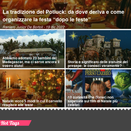
La tradizione del Potluck: da dove deriva e come
organizzare la festa “dopo le feste”
Raniero Junior De Bortoli
- 19 dic 2022
Abbiamo adottato 23 bambini del
Madagascar, ma ci serve ancora il
Storia e significato delle statuine del
vostro aiuto!
presepe: le conosci veramente?
10 curiosità che (forse) non
Natale: ecco 5 modi in cui il cervello
sapevate sui film di Natale più
reagisce alle feste
celebri
Hot Tags