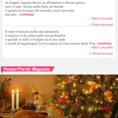
da sempre l'agonia finisce in abbandono e forzata quiete,
non c'è mai vittoria nella lotta, né trionfo.
L'agonia ha bisogno dei mortali e non è per tutti,
ma solo...
(
continua
)
--
Pietro Colucciello
in
Poesie personali
Il mare ti trascina nella sua immensità,
ti ingoia e ti da calma nella sua profondità,
e quando ti senti avvolgere tra le sue onde
e cerchi di raggiungere la riva capisci la vera essenza della Vita.
(
continua
)
--
Pietro Colucciello
in
Poesie personali
PensieriParole Magazine