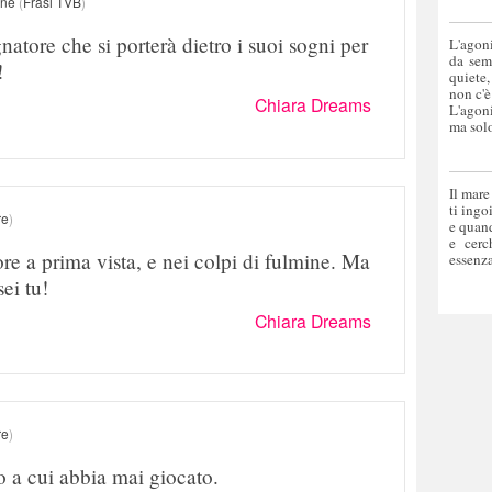
one
(
Frasi TVB
)
atore che si porterà dietro i suoi sogni per
L'agoni
da sem
!
quiete,
non c'è
Chiara Dreams
L'agoni
ma solo
Il mare
ti ingo
re
)
e quand
e cerc
re a prima vista, e nei colpi di fulmine. Ma
essenza
sei tu!
Chiara Dreams
re
)
o a cui abbia mai giocato.