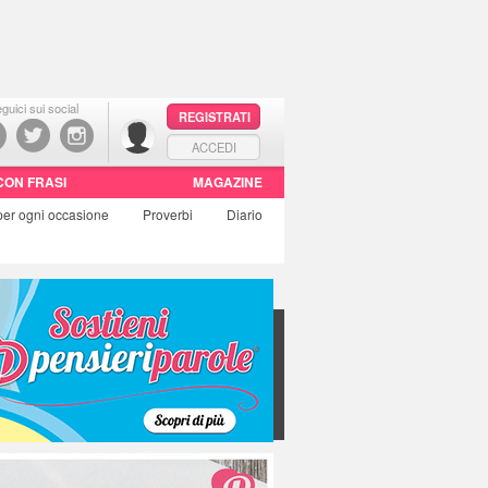
guici sui social
REGISTRATI
ACCEDI
CON FRASI
MAGAZINE
per ogni occasione
Proverbi
Diario