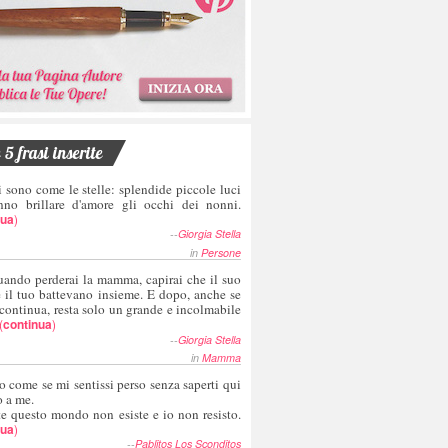
5 frasi inserite
i sono come le stelle: splendide piccole luci
nno brillare d'amore gli occhi dei nonni.
nua
)
--
Giorgia Stella
in
Persone
uando perderai la mamma, capirai che il suo
e il tuo battevano insieme. E dopo, anche se
 continua, resta solo un grande e incolmabile
(
continua
)
--
Giorgia Stella
in
Mamma
o come se mi sentissi perso senza saperti qui
o a me.
te questo mondo non esiste e io non resisto.
nua
)
--
Pablitos Los Sconditos