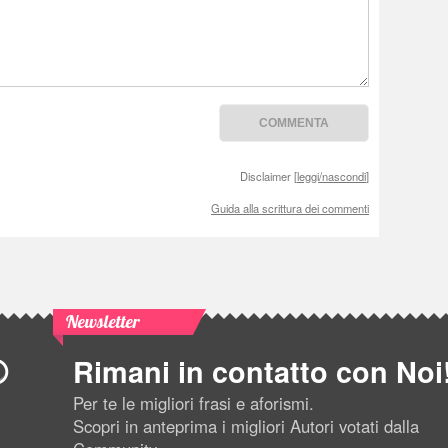
Disclaimer [
leggi/nascondi
]
Guida alla scrittura dei commenti
Newsletter
Rimani in contatto con Noi
Per te le migliori frasi e aforismi.
Scopri in anteprima i migliori Autori votati dalla