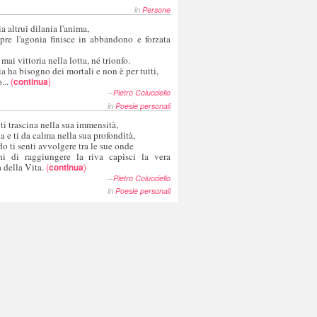
in
Persone
a altrui dilania l'anima,
pre l'agonia finisce in abbandono e forzata
 mai vittoria nella lotta, né trionfo.
a ha bisogno dei mortali e non è per tutti,
...
(
continua
)
--
Pietro Colucciello
in
Poesie personali
 ti trascina nella sua immensità,
ia e ti da calma nella sua profondità,
o ti senti avvolgere tra le sue onde
hi di raggiungere la riva capisci la vera
 della Vita.
(
continua
)
--
Pietro Colucciello
in
Poesie personali