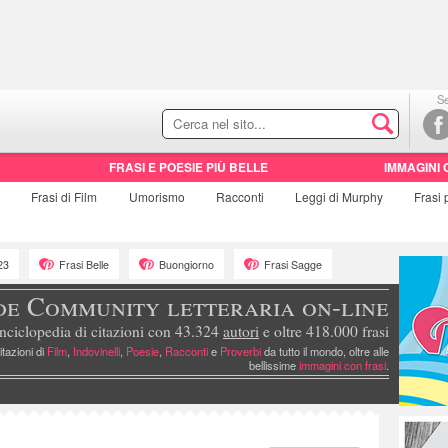
Se
FRASI E POESIE PIÙ BELLE
IMMAGINI 
e
Frasi di
Film
Umorismo
Racconti
Leggi di Murphy
Frasi
23
Frasi Belle
Buongiorno
Frasi Sagge
de Community letteraria on-line
nciclopedia di citazioni con 43.324
autori
e oltre 418.000 frasi
itazioni di
Film
,
Indovinelli
,
Poesie
,
Racconti
e
Proverbi
da tutto il mondo, oltre alle
bellissime
immagini con frasi
.