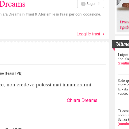
 Dreams
Seguimi!
 Chiara Dreams in
Frasi & Aforismi
e in
Frasi per ogni occasione
.
Leggi le frasi
Ultime 
I nipot
che fa
(
conti
one
(
Frasi TVB
)
Solo q
e, non credevo potessi mai innamorarmi.
cuore 
la vita
vuoto.
Chiara Dreams
Ti cerc
accant
Senza 
(
conti