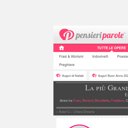
TUTTE LE OPERE
Frasi
& Aforismi
Indovinelli
Poesi
Preghiere
Auguri di Natale
Auguri Buon Anno 20
La più Gran
E
divise tra
Frasi
,
Aforismi
,
Barzellette
,
Freddure
, C
»
Autori C
»
Chiara Dreams