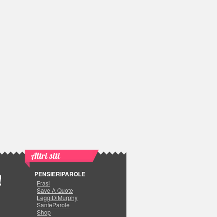
Altri siti
PENSIERIPAROLE
!
Frasi
Save A Quote
LeggiDiMurphy
SanteParole
Shop