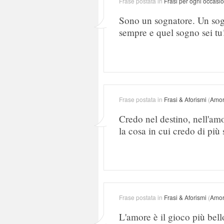
Frase postata in
Frasi per ogni occasi
Sono un sognatore. Un sogn
sempre e quel sogno sei tu
Frase postata in
Frasi & Aforismi
(
Amo
Credo nel destino, nell'amo
la cosa in cui credo di più 
Frase postata in
Frasi & Aforismi
(
Amo
L'amore è il gioco più bell