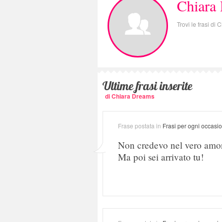
Chiara
Trovi le frasi di
Ultime frasi inserite
di Chiara Dreams
Frase postata in
Frasi per ogni occasi
Non credevo nel vero amor
Ma poi sei arrivato tu!